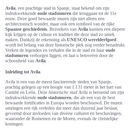
Avila
, een prachtige stad in Spanje, staat bekend om zijn
indrukwekkende
oude stadsmuren
die teruggaan tot de 11e
eeuw. Deze goed bewaarde muren zijn niet alleen een
architectonisch wonder, maar ook een symbool van de rijke
Spaanse geschiedenis
. Bezoekers van
Avila
kunnen een diepere
kijk krijgen op de cultuur en tradities die deze stad zo uniek
maken. Dankzij de erkenning als
UNESCO werelderfgoed
wordt het belang van deze historische plek nog verder benadrukt.
Verken de legenden en verhalen die in de stad en haar
oude
stadsmuren
verborgen liggen, en laat u betoveren door de
schoonheid van
Avila
.
Inleiding tot Avila
Avila is een van de meest fascinerende steden van Spanje,
prachtig gelegen op een hoogte van 1.131 meter in het hart van
Castilië en León. Deze
historische stad Avila
is beroemd om zijn
indrukwekkende
oude stadsmuren
, die als een van de best
bewaarde fortificaties in Europa worden beschouwd. De muren
omringen een rijk verleden dat meer dan duizend jaar beslaat,
gevormd door invloeden van diverse culturen en beschavingen,
waaronder de Romeinen en de Moren, evenals de christelijke
koningen.