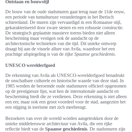
Ontstaan en bouwstijl
De bouw van de oude stadsmuren gaat terug naar de 11de eeuw,
een periode van tumultueuze veranderingen in het Iberisch
schiereiland. De muren zijn vervaardigd in een Romaanse stijl,
gekarakteriseerd door zware stenen en een robuuste constructie.
De strategisch geplaatste massieve torens bieden niet alleen
bescherming maar vestigen ook de aandacht op de
architectonische technieken van die tijd. Dit unieke ontwerp
draagt bij aan de visuele allure van Avila, waardoor het een
prachtige afspiegeling is van de rijke
Spaanse geschiedenis
.
UNESCO werelderfgoed
De erkenning van Avila als UNESCO-werelderfgoed benadrukt
de onschatbare culturele en historische waarde van deze stad. In
1985 werden de beroemde oude stadsmuren officieel opgenomen
op de prestigieuze lijst, wat hen de internationale aandacht en
bescherming biedt die ze verdienen. Deze erkenning is niet alleen
een eer, maar ook een groot voordeel voor de stad, aangezien het
een stijging in toerisme met zich meebrengt.
Bezoekers van over de wereld worden aangetrokken door de
unieke middeleeuwse architectuur van Avila, die een rijke
reflectie biedt van de
Spaanse geschiedenis
. De stadsmuren zijn