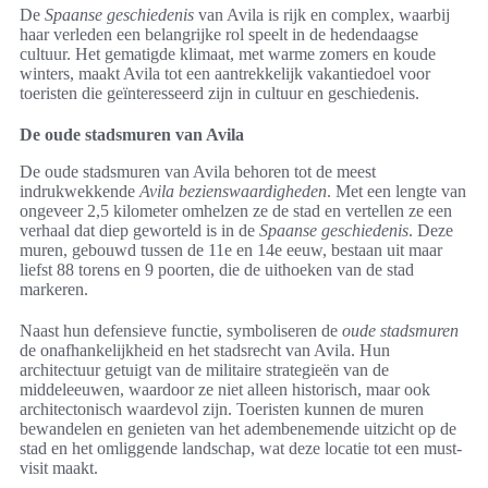
De
Spaanse geschiedenis
van Avila is rijk en complex, waarbij
haar verleden een belangrijke rol speelt in de hedendaagse
cultuur. Het gematigde klimaat, met warme zomers en koude
winters, maakt Avila tot een aantrekkelijk vakantiedoel voor
toeristen die geïnteresseerd zijn in cultuur en geschiedenis.
De oude stadsmuren van Avila
De oude stadsmuren van Avila behoren tot de meest
indrukwekkende
Avila bezienswaardigheden
. Met een lengte van
ongeveer 2,5 kilometer omhelzen ze de stad en vertellen ze een
verhaal dat diep geworteld is in de
Spaanse geschiedenis
. Deze
muren, gebouwd tussen de 11e en 14e eeuw, bestaan uit maar
liefst 88 torens en 9 poorten, die de uithoeken van de stad
markeren.
Naast hun defensieve functie, symboliseren de
oude stadsmuren
de onafhankelijkheid en het stadsrecht van Avila. Hun
architectuur getuigt van de militaire strategieën van de
middeleeuwen, waardoor ze niet alleen historisch, maar ook
architectonisch waardevol zijn. Toeristen kunnen de muren
bewandelen en genieten van het adembenemende uitzicht op de
stad en het omliggende landschap, wat deze locatie tot een must-
visit maakt.