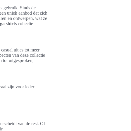
ks gebruik. Sinds de
een uniek aanbod dat zich
euren en ontwerpen, wat ze
ga shirts
collectie
asual uitjes tot meer
pecten van deze collectie
h tot uitgesproken,
eaal zijn voor ieder
erscheidt van de rest. Of
r.