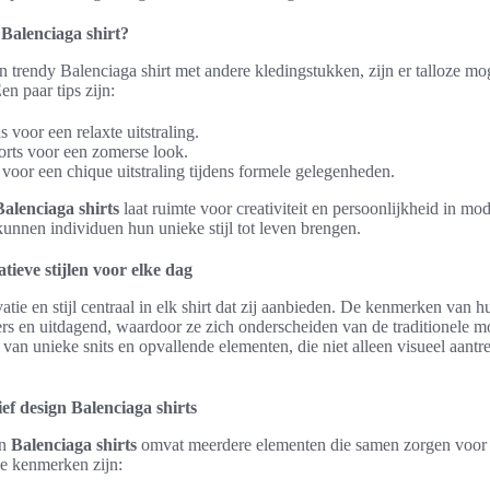
 Balenciaga shirt?
n trendy Balenciaga shirt met andere kledingstukken, zijn er talloze m
Een paar tips zijn:
voor een relaxte uitstraling.
shorts voor een zomerse look.
 voor een chique uitstraling tijdens formele gelegenheden.
 Balenciaga shirts
laat ruimte voor creativiteit en persoonlijkheid in m
 kunnen individuen hun unieke stijl tot leven brengen.
tieve stijlen voor elke dag
atie en stijl centraal in elk shirt dat zij aanbieden. De kenmerken van 
ers en uitdagend, waardoor ze zich onderscheiden van de traditionele m
an unieke snits en opvallende elementen, die niet alleen visueel aantre
f design Balenciaga shirts
an
Balenciaga shirts
omvat meerdere elementen die samen zorgen voor
de kenmerken zijn: