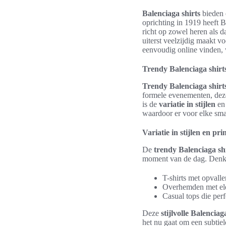
Balenciaga shirts
bieden 
oprichting in 1919 heeft 
richt op zowel heren als 
uiterst veelzijdig maakt 
eenvoudig online vinden, 
Trendy Balenciaga shirts
Trendy Balenciaga shirt
formele evenementen, deze
is de
variatie in stijlen
e
waardoor er voor elke smaa
Variatie in stijlen en pri
De
trendy Balenciaga sh
moment van de dag. Denk
T-shirts met opvall
Overhemden met ele
Casual tops die per
Deze
stijlvolle Balenciag
het nu gaat om een subtiele