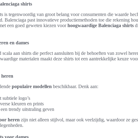
lenciaga shirts
ts is tegenwoordig van groot belang voor consumenten die waarde hec
d. Balenciaga past innovatieve productiemethoden toe die rekening ho
met een goed geweten kiezen voor
hoogwaardige Balenciaga shirts
di
heren en dames
 scala aan shirts die perfect aansluiten bij de behoeften van zowel her
ardige materialen maakt deze shirts tot een aantrekkelijke keuze voor 
 heren
llende
populaire modellen
beschikbaar. Denk aan:
 subtiele logo’s
iverse kleuren en prints
 een trendy uitstraling geven
voor heren
zijn niet alleen stijlvol, maar ook veelzijdig, waardoor ze ge
elegenheden.
irts voor dames