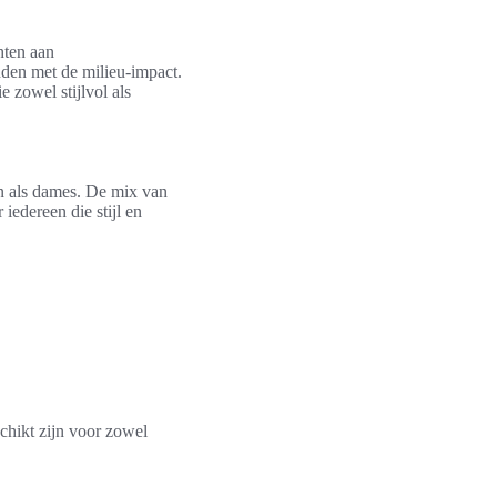
hten aan
uden met de milieu-impact.
e zowel stijlvol als
en als dames. De mix van
iedereen die stijl en
schikt zijn voor zowel