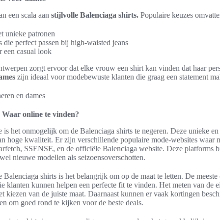
an een scala aan
stijlvolle Balenciaga shirts.
Populaire keuzes omvatte
t unieke patronen
 die perfect passen bij high-waisted jeans
r een casual look
werpen zorgt ervoor dat elke vrouw een shirt kan vinden dat haar perso
dames
zijn ideaal voor modebewuste klanten die graag een statement ma
: Waar online te vinden?
is het onmogelijk om de Balenciaga shirts te negeren. Deze unieke en tr
van hoge kwaliteit. Er zijn verschillende populaire mode-websites waar
rfetch, SSENSE, en de officiële Balenciaga website. Deze platforms b
zowel nieuwe modellen als seizoensoverschotten.
te Balenciaga shirts is het belangrijk om op de maat te letten. De meest
ie klanten kunnen helpen een perfecte fit te vinden. Het meten van de 
et kiezen van de juiste maat. Daarnaast kunnen er vaak kortingen besch
aden om goed rond te kijken voor de beste deals.