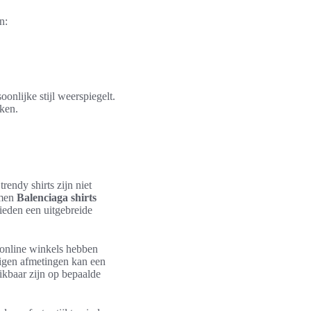
n:
onlijke stijl weerspiegelt.
ken.
endy shirts zijn niet
 men
Balenciaga shirts
ieden een uitgebreide
e online winkels hebben
eigen afmetingen kan een
ikbaar zijn op bepaalde