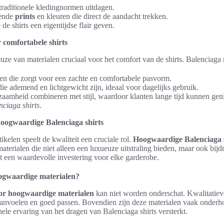
 traditionele kledingnormen uitdagen.
lende
prints
en kleuren die direct de aandacht trekken.
 de shirts een eigentijdse flair geven.
 comfortabele shirts
uze van materialen cruciaal voor het comfort van de shirts. Balenciaga
n die zorgt voor een zachte en comfortabele pasvorm.
die ademend en lichtgewicht zijn, ideaal voor dagelijks gebruik.
zaamheid combineren met stijl, waardoor klanten lange tijd kunnen gen
ciaga shirts
.
hoogwaardige Balenciaga shirts
ikelen speelt de kwaliteit een cruciale rol.
Hoogwaardige Balenciaga s
aterialen die niet alleen een luxueuze uitstraling bieden, maar ook bij
et een waardevolle investering voor elke garderobe.
ogwaardige materialen?
or hoogwaardige materialen
kan niet worden onderschat. Kwalitatiev
 aanvoelen en goed passen. Bovendien zijn deze materialen vaak onderh
hele ervaring van het dragen van Balenciaga shirts versterkt.