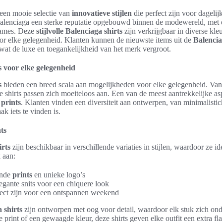
een mooie selectie van
innovatieve stijlen
die perfect zijn voor dagelij
Balenciaga een sterke reputatie opgebouwd binnen de modewereld, met 
dames. Deze
stijlvolle Balenciaga shirts
zijn verkrijgbaar in diverse kl
voor elke gelegenheid. Klanten kunnen de nieuwste items uit de
Balencia
wat de luxe en toegankelijkheid van het merk vergroot.
 voor elke gelegenheid
s
bieden een breed scala aan mogelijkheden voor elke gelegenheid. Van c
 shirts passen zich moeiteloos aan. Een van de meest aantrekkelijke as
n
prints
. Klanten vinden een diversiteit aan ontwerpen, van minimalistic
k iets te vinden is.
nts
irts
zijn beschikbaar in verschillende variaties in stijlen, waardoor ze id
 aan:
ende
prints
en unieke logo’s
gante snits voor een chiquere look
fect zijn voor een ontspannen weekend
a shirts
zijn ontworpen met oog voor detail, waardoor elk stuk zich ond
 print of een gewaagde kleur, deze shirts geven elke outfit een extra flai