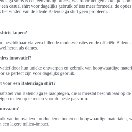
ciaga shirts is een eenvoudig proces, waardoor het gemakkelijk is om de
een casual shirt voor dagelijks gebruik of iets meer formeels, de opties
is het vinden van de ideale Balenciaga shirt geen probleem.
shirts kopen?
ine beschikbaar via verschillende mode-websites en de officiële Balenc
owel heren als dames.
irts innovatief?
novatief door hun unieke ontwerpen en gebruik van hoogwaardige materia
or ze perfect zijn voor dagelijks gebruik.
at voor een Balenciaga shirt?
attabel van Balenciaga te raadplegen, die is meestal beschikbaar op de 
 eigen maten op te meten voor de beste pasvorm.
duurzaam?
uik van innovatieve productiemethoden en hoogwaardige materialen, wa
n een lagere milieu-impact.