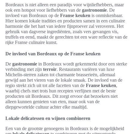
Bordeaux is niet alleen een paradijs voor wijnliefhebbers, maar
ook een hotspot voor liefhebbers van de
gastronomie
. De
invloed van Bordeaux op de
Franse keuken
is onmiskenbaar.
Hier komen lokale tradities en producten samen in een culinaire
harmonie die het hart van iedere fijnproever zal veroveren. Het
gebruik van dagverse ingrediënten, zoals vers gevangen vis,
truffels en eend, maakt de gerechten tot een ware reflectie van de
rijke Franse culinaire kunst.
De invloed van Bordeaux op de Franse keuken
De
gastronomie
in Bordeaux wordt gekenmerkt door een sterke
verbinding met zijn
terroir
. Restaurants variëren van luxe
Michelin-sterren zaken tot charmante brasserieën, allemaal
gewijd aan het vieren van de lokale smaak. De invloed van de
regio strekt zich uit tot alle facetten van de
Franse keuken
,
waarbij chefs met trots hun recepten verfijnen met de beste
producten uit Bordeaux. Dit zorgt ervoor dat bezoekers niet
alleen kunnen genieten van eten, maar ook van de
diepgewortelde cultuur achter elke maaltijd.
Lokale delicatessen en wijnen combineren
Een van de grootste genoegens in Bordeaux is de mogelijkheid
om
lokale delicatessen
te combineren met de uitmuntende