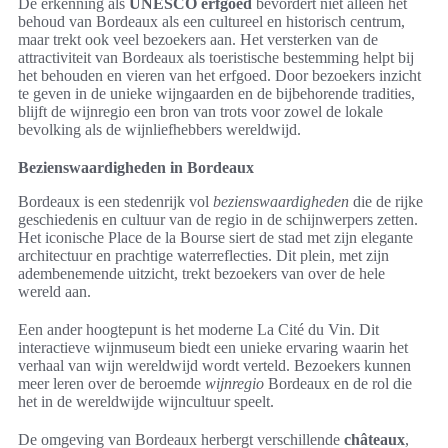
De erkenning als
UNESCO erfgoed
bevordert niet alleen het
behoud van Bordeaux als een cultureel en historisch centrum,
maar trekt ook veel bezoekers aan. Het versterken van de
attractiviteit van Bordeaux als toeristische bestemming helpt bij
het behouden en vieren van het erfgoed. Door bezoekers inzicht
te geven in de unieke wijngaarden en de bijbehorende tradities,
blijft de wijnregio een bron van trots voor zowel de lokale
bevolking als de wijnliefhebbers wereldwijd.
Bezienswaardigheden in Bordeaux
Bordeaux is een stedenrijk vol
bezienswaardigheden
die de rijke
geschiedenis en cultuur van de regio in de schijnwerpers zetten.
Het iconische Place de la Bourse siert de stad met zijn elegante
architectuur en prachtige waterreflecties. Dit plein, met zijn
adembenemende uitzicht, trekt bezoekers van over de hele
wereld aan.
Een ander hoogtepunt is het moderne La Cité du Vin. Dit
interactieve wijnmuseum biedt een unieke ervaring waarin het
verhaal van wijn wereldwijd wordt verteld. Bezoekers kunnen
meer leren over de beroemde
wijnregio
Bordeaux en de rol die
het in de wereldwijde wijncultuur speelt.
De omgeving van Bordeaux herbergt verschillende
châteaux
,