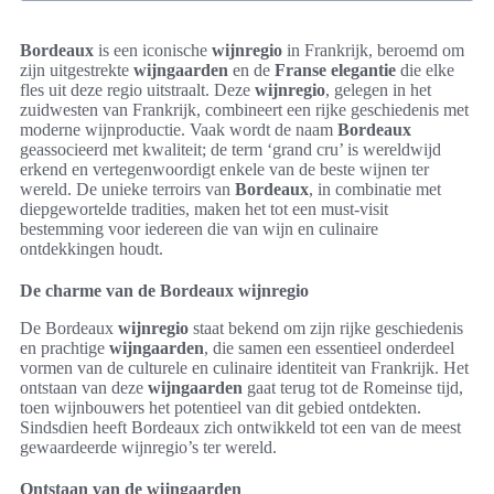
Bordeaux
is een iconische
wijnregio
in Frankrijk, beroemd om
zijn uitgestrekte
wijngaarden
en de
Franse elegantie
die elke
fles uit deze regio uitstraalt. Deze
wijnregio
, gelegen in het
zuidwesten van Frankrijk, combineert een rijke geschiedenis met
moderne wijnproductie. Vaak wordt de naam
Bordeaux
geassocieerd met kwaliteit; de term ‘grand cru’ is wereldwijd
erkend en vertegenwoordigt enkele van de beste wijnen ter
wereld. De unieke terroirs van
Bordeaux
, in combinatie met
diepgewortelde tradities, maken het tot een must-visit
bestemming voor iedereen die van wijn en culinaire
ontdekkingen houdt.
De charme van de Bordeaux wijnregio
De Bordeaux
wijnregio
staat bekend om zijn rijke geschiedenis
en prachtige
wijngaarden
, die samen een essentieel onderdeel
vormen van de culturele en culinaire identiteit van Frankrijk. Het
ontstaan van deze
wijngaarden
gaat terug tot de Romeinse tijd,
toen wijnbouwers het potentieel van dit gebied ontdekten.
Sindsdien heeft Bordeaux zich ontwikkeld tot een van de meest
gewaardeerde wijnregio’s ter wereld.
Ontstaan van de wijngaarden