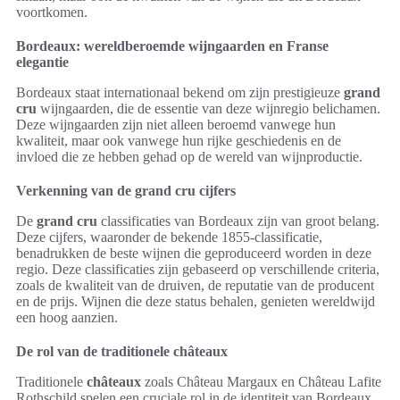
voortkomen.
Bordeaux: wereldberoemde wijngaarden en Franse
elegantie
Bordeaux staat internationaal bekend om zijn prestigieuze
grand
cru
wijngaarden, die de essentie van deze wijnregio belichamen.
Deze wijngaarden zijn niet alleen beroemd vanwege hun
kwaliteit, maar ook vanwege hun rijke geschiedenis en de
invloed die ze hebben gehad op de wereld van wijnproductie.
Verkenning van de grand cru cijfers
De
grand cru
classificaties van Bordeaux zijn van groot belang.
Deze cijfers, waaronder de bekende 1855-classificatie,
benadrukken de beste wijnen die geproduceerd worden in deze
regio. Deze classificaties zijn gebaseerd op verschillende criteria,
zoals de kwaliteit van de druiven, de reputatie van de producent
en de prijs. Wijnen die deze status behalen, genieten wereldwijd
een hoog aanzien.
De rol van de traditionele châteaux
Traditionele
châteaux
zoals Château Margaux en Château Lafite
Rothschild spelen een cruciale rol in de identiteit van Bordeaux.