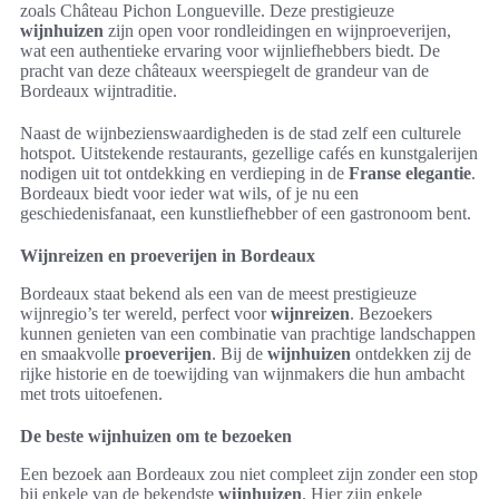
zoals Château Pichon Longueville. Deze prestigieuze
wijnhuizen
zijn open voor rondleidingen en wijnproeverijen,
wat een authentieke ervaring voor wijnliefhebbers biedt. De
pracht van deze châteaux weerspiegelt de grandeur van de
Bordeaux wijntraditie.
Naast de wijnbezienswaardigheden is de stad zelf een culturele
hotspot. Uitstekende restaurants, gezellige cafés en kunstgalerijen
nodigen uit tot ontdekking en verdieping in de
Franse elegantie
.
Bordeaux biedt voor ieder wat wils, of je nu een
geschiedenisfanaat, een kunstliefhebber of een gastronoom bent.
Wijnreizen en proeverijen in Bordeaux
Bordeaux staat bekend als een van de meest prestigieuze
wijnregio’s ter wereld, perfect voor
wijnreizen
. Bezoekers
kunnen genieten van een combinatie van prachtige landschappen
en smaakvolle
proeverijen
. Bij de
wijnhuizen
ontdekken zij de
rijke historie en de toewijding van wijnmakers die hun ambacht
met trots uitoefenen.
De beste wijnhuizen om te bezoeken
Een bezoek aan Bordeaux zou niet compleet zijn zonder een stop
bij enkele van de bekendste
wijnhuizen
. Hier zijn enkele