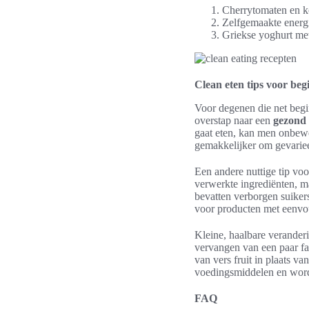
Cherrytomaten en 
Zelfgemaakte energi
Griekse yoghurt met
Clean eten tips voor beg
Voor degenen die net begin
overstap naar een
gezond 
gaat eten, kan men onbewe
gemakkelijker om gevarie
Een andere nuttige tip vo
verwerkte ingrediënten, m
bevatten verborgen suike
voor producten met eenvo
Kleine, haalbare veranderi
vervangen van een paar fa
van vers fruit in plaats 
voedingsmiddelen en wordt
FAQ