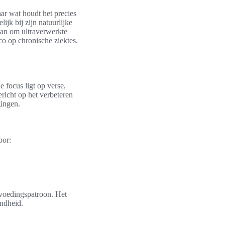
ar wat houdt het precies
ijk bij zijn natuurlijke
aan om ultraverwerkte
ico op chronische ziektes.
e focus ligt op verse,
ericht op het verbeteren
gingen.
oor:
 voedingspatroon. Het
ondheid.