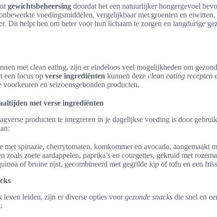
unt
gewichtsbeheersing
doordat het een natuurlijker hongergevoel bevo
e, onbewerkte voedingsmiddelen, vergelijkbaar met groenten en eiwitten
er. Dit helpt hen om beter voor hun lichaam te zorgen en langdurige g
innen met clean eating, zijn er eindeloos veel mogelijkheden om gezon
et een focus op
verse ingrediënten
kunnen deze
clean eating recepten
e
ke voorkeuren en seizoensgebonden producten.
altijden met verse ingrediënten
agverse producten te integreren in je dagelijkse voeding is door gebru
aan:
de met spinazie, cherrytomaten, komkommer en avocado, aangemaakt met 
n zoals zoete aardappelen, paprika’s en courgettes, gekruid met rozema
uinoa of bruine rijst, gecombineerd met gegrilde kip of tofu en een fris
acks
leven leiden, zijn er diverse opties voor
gezonde snacks
die snel en ee
: