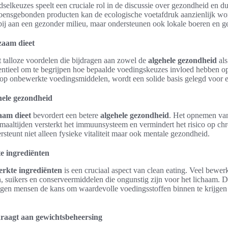
selkeuzes speelt een cruciale rol in de discussie over gezondheid en 
zoensgebonden producten kan de ecologische voetafdruk aanzienlijk w
 bij aan een gezonder milieu, maar ondersteunen ook lokale boeren en
zaam dieet
 talloze voordelen die bijdragen aan zowel de
algehele gezondheid
als
sentieel om te begrijpen hoe bepaalde voedingskeuzes invloed hebben op
op onbewerkte voedingsmiddelen, wordt een solide basis gelegd voor 
hele gezondheid
aam dieet
bevordert een betere
algehele gezondheid
. Het opnemen van 
 maaltijden versterkt het immuunsysteem en vermindert het risico op ch
rsteunt niet alleen fysieke vitaliteit maar ook mentale gezondheid.
e ingrediënten
erkte ingrediënten
is een cruciaal aspect van clean eating. Veel bewe
, suikers en conserveermiddelen die ongunstig zijn voor het lichaam. D
gen mensen de kans om waardevolle voedingsstoffen binnen te krijgen d
raagt aan gewichtsbeheersing