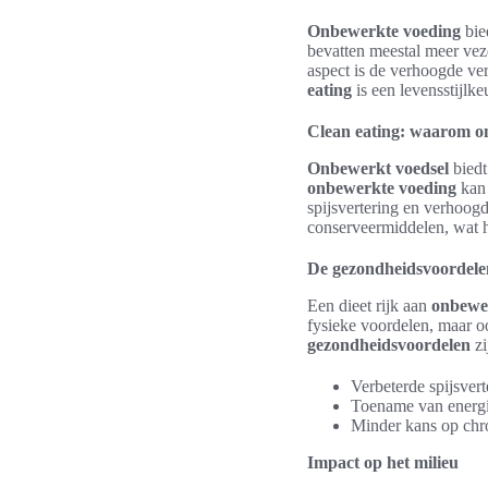
Onbewerkte voeding
bie
bevatten meestal meer veze
aspect is de verhoogde ve
eating
is een levensstijlke
Clean eating: waarom on
Onbewerkt voedsel
biedt
onbewerkte voeding
kan 
spijsvertering en verhoog
conserveermiddelen, wat h
De gezondheidsvoordele
Een dieet rijk aan
onbewer
fysieke voordelen, maar o
gezondheidsvoordelen
zi
Verbeterde spijsvert
Toename van energi
Minder kans op chro
Impact op het milieu