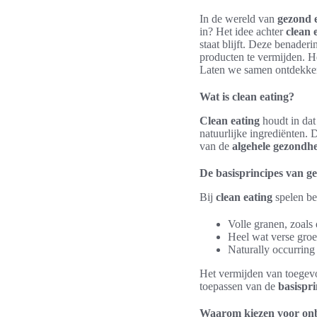
In de wereld van
gezond 
in? Het idee achter
clean 
staat blijft. Deze benade
producten te vermijden. H
Laten we samen ontdekk
Wat is clean eating?
Clean eating
houdt in dat
natuurlijke ingrediënten. 
van de
algehele gezondh
De basisprincipes van g
Bij
clean eating
spelen be
Volle granen, zoals 
Heel wat verse groe
Naturally occurring
Het vermijden van toegevo
toepassen van de
basispr
Waarom kiezen voor on