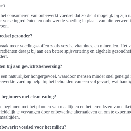
es?
 het consumeren van onbewerkt voedsel dat zo dicht mogelijk bij zijn natu
r verse ingrediënten en onbewerkte voeding in plaats van ultraverwerkt
roon.
edsel gezonder?
aak meer voedingsstoffen zoals vezels, vitamines, en mineralen. Het 
rediënten draagt bij aan een betere spijsvertering en algehele gezondhe
dert.
en bij aan gewichtsbeheersing?
een natuurlijker hongergevoel, waardoor mensen minder snel geneigd z
ewerkte voeding helpt bij het behouden van een vol gevoel, wat handig
r beginners met clean eating?
 beginnen met het plannen van maaltijden en het leren lezen van etiket
eidelijk te vervangen door onbewerkte alternatieven en om te experim
 maaltijden.
nbewerkt voedsel voor het milieu?