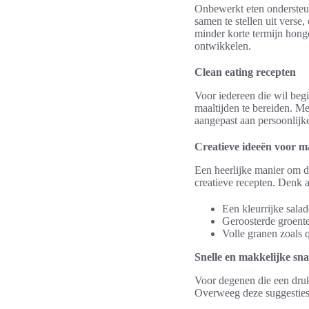
Onbewerkt eten onderste
samen te stellen uit vers
minder korte termijn hong
ontwikkelen.
Clean eating recepten
Voor iedereen die wil beg
maaltijden te bereiden. M
aangepast aan persoonlij
Creatieve ideeën voor ma
Een heerlijke manier om d
creatieve recepten. Denk 
Een kleurrijke sala
Geroosterde groente
Volle granen zoals q
Snelle en makkelijke sn
Voor degenen die een druk 
Overweeg deze suggesties