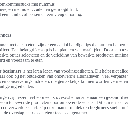
komkommersticks met hummus.
erepen met noten, zaden en gedroogd fruit.
 een handjevol bessen en een vleugje honing.
inners
nen met clean eten, zijn er een aantal handige tips die kunnen helpen 
dieet
. Een belangrijke stap is het plannen van maaltijden. Door van te
rkte opties selecteren en de verleiding van bewerkte producten minimal
erd en voedzaam te eten.
or
beginners
is het leren lezen van voedingsetiketten. Dit helpt niet allee
aar ook bij het ontdekken van onbewerkte alternatieven. Veel verpakt
rs en conserveringsmiddelen, die gemakkelijk kunnen worden vermeden 
udige ingrediënten.
ngen zijn essentieel voor een succesvolle transitie naar een
gezond diee
voriete bewerkte producten door onbewerkte versies. Dit kan iets eenvo
van een verwerkte snack. Op deze manier ontdekken
beginners
snel hun f
 de overstap naar clean eten steeds aangenamer.