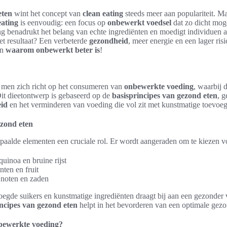
eten
wint het concept van
clean eating
steeds meer aan populariteit. Ma
eating
is eenvoudig: een focus op
onbewerkt voedsel
dat zo dicht mogel
ring benadrukt het belang van echte ingrediënten en moedigt individuen 
et resultaat? Een verbeterde
gezondheid
, meer energie en een lager ris
en
waarom onbewerkt beter is
!
 men zich richt op het consumeren van
onbewerkte voeding
, waarbij d
Dit dieetontwerp is gebaseerd op de
basisprincipes van gezond eten
, g
eid
en het verminderen van voeding die vol zit met kunstmatige toevoe
ezond eten
paalde elementen een cruciale rol. Er wordt aangeraden om te kiezen v
quinoa en bruine rijst
nten en fruit
 noten en zaden
egde suikers en kunstmatige ingrediënten draagt bij aan een gezonder
incipes van gezond eten
helpt in het bevorderen van een optimale gez
bewerkte voeding?