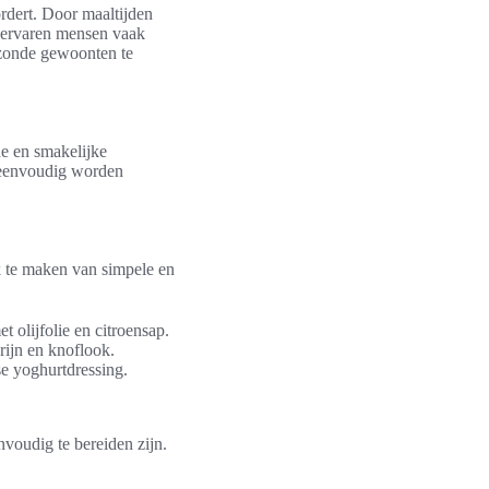
rdert. Door maaltijden
, ervaren mensen vaak
ezonde gewoonten te
de en smakelijke
envoudig worden
ik te maken van simpele en
olijfolie en citroensap.
rijn en knoflook.
se yoghurtdressing.
nvoudig te bereiden zijn.