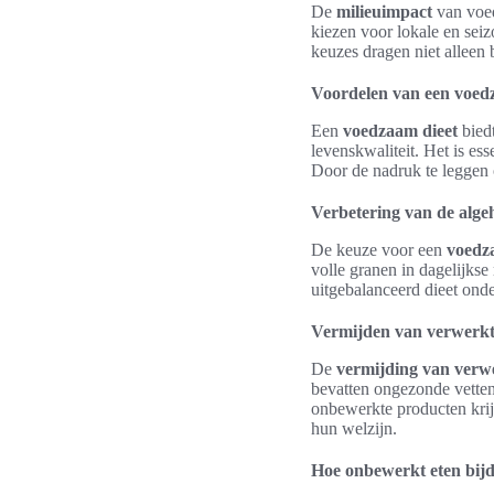
De
milieuimpact
van voed
kiezen voor lokale en sei
keuzes dragen niet alleen
Voordelen van een voed
Een
voedzaam dieet
biedt
levenskwaliteit. Het is es
Door de nadruk te leggen 
Verbetering van de alge
De keuze voor een
voedz
volle granen in dagelijkse
uitgebalanceerd dieet onde
Vermijden van verwerkt
De
vermijding van verw
bevatten ongezonde vetten
onbewerkte producten krij
hun welzijn.
Hoe onbewerkt eten bijd