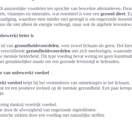
dt aanzienlijke voordelen ten opzichte van bewerkte alternatieven. De
ls, vitamines en mineralen, wat essentieel is voor een
gezond dieet
. E
rzadiging, waardoor men minder snel geneigd is om ongezonde tussendo
uze die niet alleen de energie verhoogt, maar ook de algehele levenskwal
bewerkt beter is
 tal van
gezondheidsvoordelen
, voor zowel lichaam als geest. Het kie
verschillende
gezondheidsvoordelen
met zich meebrengen, waaronder
de mentale helderheid. Dit type voeding bevat weinig tot geen kunstma
et gemakkelijker maakt om een gezonde levensstijl te behouden.
n van onbewerkt voedsel
kt voedsel
helpt bij het verminderen van ontstekingen in het lichaam. Di
ok tot een positieve invloed op de mentale gezondheid. Een paar kernp
jn:
ering dankzij vezelrijk voedsel.
e door de afwezigheid van ongezonde ingrediënten.
nische ziekten door een voeding met natuurlijke stoffen.