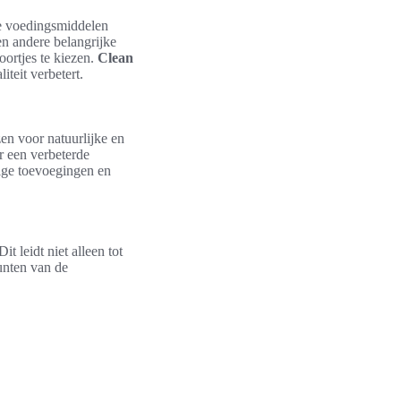
ze voedingsmiddelen
en andere belangrijke
ortjes te kiezen.
Clean
iteit verbetert.
zen voor natuurlijke en
 een verbeterde
tige toevoegingen en
t leidt niet alleen tot
unten van de