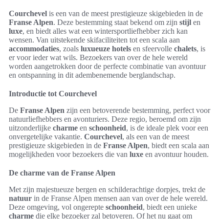
Courchevel
is een van de meest prestigieuze skigebieden in de
Franse Alpen
. Deze bestemming staat bekend om zijn
stijl
en
luxe
, en biedt alles wat een wintersportliefhebber zich kan
wensen. Van uitstekende skifaciliteiten tot een scala aan
accommodaties
, zoals
luxueuze hotels
en sfeervolle
chalets
, is
er voor ieder wat wils. Bezoekers van over de hele wereld
worden aangetrokken door de perfecte combinatie van avontuur
en ontspanning in dit adembenemende berglandschap.
Introductie tot Courchevel
De
Franse Alpen
zijn een betoverende bestemming, perfect voor
natuurliefhebbers en avonturiers. Deze regio, beroemd om zijn
uitzonderlijke
charme
en
schoonheid
, is de ideale plek voor een
onvergetelijke vakantie.
Courchevel
, als een van de meest
prestigieuze skigebieden in de
Franse Alpen
, biedt een scala aan
mogelijkheden voor bezoekers die van
luxe
en avontuur houden.
De charme van de Franse Alpen
Met zijn majestueuze bergen en schilderachtige dorpjes, trekt de
natuur
in de Franse Alpen mensen aan van over de hele wereld.
Deze omgeving, vol ongerepte
schoonheid
, biedt een unieke
charme
die elke bezoeker zal betoveren. Of het nu gaat om