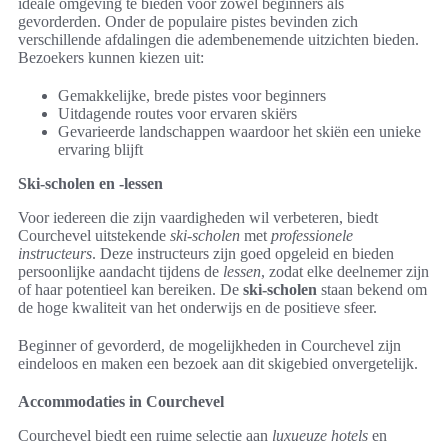
ideale omgeving te bieden voor zowel beginners als
gevorderden. Onder de populaire pistes bevinden zich
verschillende afdalingen die adembenemende uitzichten bieden.
Bezoekers kunnen kiezen uit:
Gemakkelijke, brede pistes voor beginners
Uitdagende routes voor ervaren skiërs
Gevarieerde landschappen waardoor het skiën een unieke
ervaring blijft
Ski-scholen en -lessen
Voor iedereen die zijn vaardigheden wil verbeteren, biedt
Courchevel uitstekende
ski-scholen
met
professionele
instructeurs
. Deze instructeurs zijn goed opgeleid en bieden
persoonlijke aandacht tijdens de
lessen
, zodat elke deelnemer zijn
of haar potentieel kan bereiken. De
ski-scholen
staan bekend om
de hoge kwaliteit van het onderwijs en de positieve sfeer.
Beginner of gevorderd, de mogelijkheden in Courchevel zijn
eindeloos en maken een bezoek aan dit skigebied onvergetelijk.
Accommodaties in Courchevel
Courchevel biedt een ruime selectie aan
luxueuze hotels
en