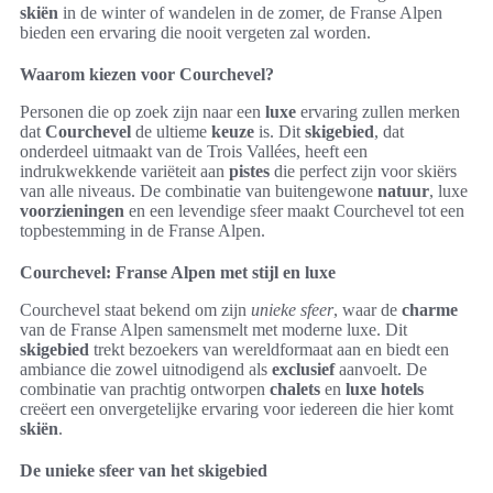
skiën
in de winter of wandelen in de zomer, de Franse Alpen
bieden een ervaring die nooit vergeten zal worden.
Waarom kiezen voor Courchevel?
Personen die op zoek zijn naar een
luxe
ervaring zullen merken
dat
Courchevel
de ultieme
keuze
is. Dit
skigebied
, dat
onderdeel uitmaakt van de Trois Vallées, heeft een
indrukwekkende variëteit aan
pistes
die perfect zijn voor skiërs
van alle niveaus. De combinatie van buitengewone
natuur
, luxe
voorzieningen
en een levendige sfeer maakt Courchevel tot een
topbestemming in de Franse Alpen.
Courchevel: Franse Alpen met stijl en luxe
Courchevel staat bekend om zijn
unieke sfeer
, waar de
charme
van de Franse Alpen samensmelt met moderne luxe. Dit
skigebied
trekt bezoekers van wereldformaat aan en biedt een
ambiance die zowel uitnodigend als
exclusief
aanvoelt. De
combinatie van prachtig ontworpen
chalets
en
luxe hotels
creëert een onvergetelijke ervaring voor iedereen die hier komt
skiën
.
De unieke sfeer van het skigebied