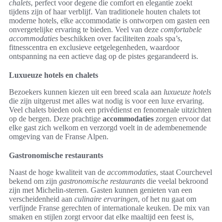
chalets
, perfect voor degene die comfort en elegantie zoekt
tijdens zijn of haar verblijf. Van traditionele houten chalets tot
moderne hotels, elke accommodatie is ontworpen om gasten een
onvergetelijke ervaring te bieden. Veel van deze
comfortabele
accommodaties
beschikken over faciliteiten zoals spa’s,
fitnesscentra en exclusieve eetgelegenheden, waardoor
ontspanning na een actieve dag op de pistes gegarandeerd is.
Luxueuze hotels en chalets
Bezoekers kunnen kiezen uit een breed scala aan
luxueuze hotels
die zijn uitgerust met alles wat nodig is voor een luxe ervaring.
Veel chalets bieden ook een privédienst en fenomenale uitzichten
op de bergen. Deze prachtige
accommodaties
zorgen ervoor dat
elke gast zich welkom en verzorgd voelt in de adembenemende
omgeving van de Franse Alpen.
Gastronomische restaurants
Naast de hoge kwaliteit van de
accommodaties
, staat Courchevel
bekend om zijn
gastronomische restaurants
die veelal bekroond
zijn met Michelin-sterren. Gasten kunnen genieten van een
verscheidenheid aan
culinaire ervaringen
, of het nu gaat om
verfijnde Franse gerechten of internationale keuken. De mix van
smaken en stijlen zorgt ervoor dat elke maaltijd een feest is,