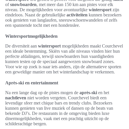
of
snowboarden
, met meer dan 150 km aan pistes voor elk
niveau. De mogelijkheden voor avontuurlijke
wintersport
zijn
eindeloos. Naast de gebruikelijke
activiteiten
kunnen bezoekers
ook genieten van langlaufen, sneeuwschoenwandelen of zelfs
een spannende tocht met een hondenslee.
Wintersportmogelijkheden
De diversiteit aan
wintersport
mogelijkheden maakt Courchevel
een ideale bestemming. Skiërs van alle niveaus vinden hier hun
perfecte afdalingen, terwijl snowboarders hun vaardigheden
kunnen testen op de speciaal aangewezen snowboard zones.
Voor wie op zoek is naar iets anders, zijn de alternatieve sporten
een geweldige manier om het winterlandschap te verkennen.
Après-ski en entertainment
Na een lange dag op de pistes mogen de
après-ski
en het
nachtleven
niet worden vergeten. Courchevel biedt een
levendige sfeer met chique bars en trendy clubs. Bezoekers
kunnen genieten van live muziek of dansen op de beats van
bekende DJ’s. De restaurants in de omgeving bieden luxe
dinermogelijkheden, vaak met een prachtig uitzicht op de
schilderachtige bergen.