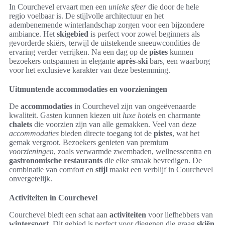
In Courchevel ervaart men een
unieke sfeer
die door de hele
regio voelbaar is. De stijlvolle architectuur en het
adembenemende winterlandschap zorgen voor een bijzondere
ambiance. Het
skigebied
is perfect voor zowel beginners als
gevorderde skiërs, terwijl de uitstekende sneeuwcondities de
ervaring verder verrijken. Na een dag op de
pistes
kunnen
bezoekers ontspannen in elegante
après-ski
bars, een waarborg
voor het exclusieve karakter van deze bestemming.
Uitmuntende accommodaties en voorzieningen
De
accommodaties
in Courchevel zijn van ongeëvenaarde
kwaliteit. Gasten kunnen kiezen uit
luxe hotels
en charmante
chalets
die voorzien zijn van alle gemakken. Veel van deze
accommodaties
bieden directe toegang tot de
pistes
, wat het
gemak vergroot. Bezoekers genieten van premium
voorzieningen
, zoals verwarmde zwembaden, wellnesscentra en
gastronomische restaurants
die elke smaak bevredigen. De
combinatie van comfort en
stijl
maakt een verblijf in Courchevel
onvergetelijk.
Activiteiten in Courchevel
Courchevel biedt een schat aan
activiteiten
voor liefhebbers van
wintersport
. Dit gebied is perfect voor diegenen die graag
skiën