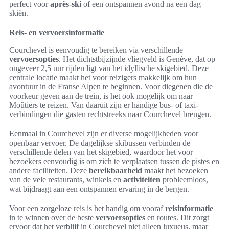
perfect voor
après-ski
of een ontspannen avond na een dag
skiën.
Reis- en vervoersinformatie
Courchevel is eenvoudig te bereiken via verschillende
vervoersopties
. Het dichtstbijzijnde vliegveld is Genève, dat op
ongeveer 2,5 uur rijden ligt van het idyllische skigebied. Deze
centrale locatie maakt het voor reizigers makkelijk om hun
avontuur in de Franse Alpen te beginnen. Voor diegenen die de
voorkeur geven aan de trein, is het ook mogelijk om naar
Moûtiers te reizen. Van daaruit zijn er handige bus- of taxi-
verbindingen die gasten rechtstreeks naar Courchevel brengen.
Eenmaal in Courchevel zijn er diverse mogelijkheden voor
openbaar vervoer. De dagelijkse skibussen verbinden de
verschillende delen van het skigebied, waardoor het voor
bezoekers eenvoudig is om zich te verplaatsen tussen de pistes en
andere faciliteiten. Deze
bereikbaarheid
maakt het bezoeken
van de vele restaurants, winkels en
activiteiten
probleemloos,
wat bijdraagt aan een ontspannen ervaring in de bergen.
Voor een zorgeloze reis is het handig om vooraf
reisinformatie
in te winnen over de beste
vervoersopties
en routes. Dit zorgt
ervoor dat het verblijf in Courchevel niet alleen luxueus, maar