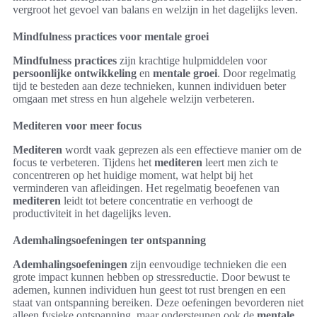
vergroot het gevoel van balans en welzijn in het dagelijks leven.
Mindfulness practices voor mentale groei
Mindfulness practices
zijn krachtige hulpmiddelen voor
persoonlijke ontwikkeling
en
mentale groei
. Door regelmatig
tijd te besteden aan deze technieken, kunnen individuen beter
omgaan met stress en hun algehele welzijn verbeteren.
Mediteren voor meer focus
Mediteren
wordt vaak geprezen als een effectieve manier om de
focus te verbeteren. Tijdens het
mediteren
leert men zich te
concentreren op het huidige moment, wat helpt bij het
verminderen van afleidingen. Het regelmatig beoefenen van
mediteren
leidt tot betere concentratie en verhoogt de
productiviteit in het dagelijks leven.
Ademhalingsoefeningen ter ontspanning
Ademhalingsoefeningen
zijn eenvoudige technieken die een
grote impact kunnen hebben op stressreductie. Door bewust te
ademen, kunnen individuen hun geest tot rust brengen en een
staat van ontspanning bereiken. Deze oefeningen bevorderen niet
alleen fysieke ontspanning, maar ondersteunen ook de
mentale