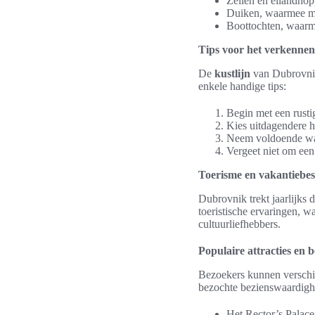
Zeilen en eilandhop
Duiken, waarmee men
Boottochten, waar
Tips voor het verkennen
De
kustlijn
van Dubrovnik 
enkele handige tips:
Begin met een rusti
Kies uitdagendere h
Neem voldoende wat
Vergeet niet om ee
Toerisme en vakantiebe
Dubrovnik trekt jaarlijks 
toeristische ervaringen, w
cultuurliefhebbers.
Populaire attracties en
Bezoekers kunnen versch
bezochte bezienswaardigh
Het Rector’s Palac