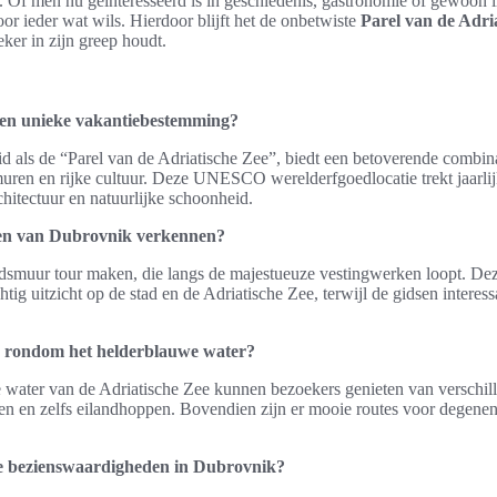
r. Of men nu geïnteresseerd is in geschiedenis, gastronomie of gewoon 
or ieder wat wils. Hierdoor blijft het de onbetwiste
Parel van de Adri
ker in zijn greep houdt.
en unieke vakantiebestemming?
 als de “Parel van de Adriatische Zee”, biedt een betoverende combin
ren en rijke cultuur. Deze UNESCO werelderfgoedlocatie trekt jaarlijks
hitectuur en natuurlijke schoonheid.
en van Dubrovnik verkennen?
smuur tour maken, die langs de majestueuze vestingwerken loopt. Dez
ig uitzicht op de stad en de Adriatische Zee, terwijl de gidsen interes
 er rondom het helderblauwe water?
ater van de Adriatische Zee kunnen bezoekers genieten van verschille
n en zelfs eilandhoppen. Bovendien zijn er mooie routes voor degenen 
te bezienswaardigheden in Dubrovnik?