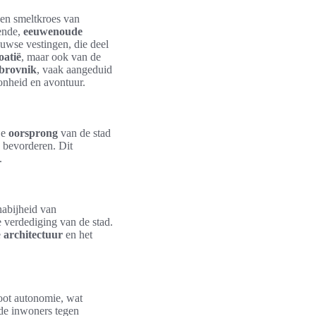
een smeltkroes van
ende,
eeuwenoude
euwse vestingen, die deel
oatië
, maar ook van de
brovnik
, vaak aangeduid
onheid en avontuur.
De
oorsprong
van de stad
p bevorderen. Dit
.
abijheid van
 verdediging van de stad.
e
architectuur
en het
oot autonomie, wat
 de inwoners tegen