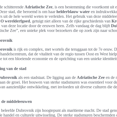
de schitterende
Adriatische Zee
, is een bestemming die voortkomt uit 
Deze stad, die beroemd is om haar
helderblauw water
en indrukwekk
gers uit de hele wereld weten te verleiden. Het gebruik van deze middele
 werelderfgoed
, getuigt niet alleen van de rijke geschiedenis van
Kr
d van deze locatie door de eeuwen heen. Zelfs vandaag de dag blijft
Du
atische Zee”, een unieke plek voor bezoekers die op zoek zijn naar scho
brovnik
brovnik
is rijk en complex, met wortels die teruggaan tot de 7e eeuw. 
s handelscentrum, dat de vitaliteit van de regio tussen Oost en West hiel
de tot een bloeiende economie en de oprichting van een unieke identiteit
ng van de stad
ubrovnik
als een stadstaat. De ligging aan de
Adriatische Zee
en de n
 aan de groei. Het bouwen van sterke stadsmuren was essentieel voor de
 van aanzienlijke ontwikkeling, met invloeden uit diverse culturen die d
n de middeleeuwen
beleefde Dubrovnik zijn hoogtepunt als maritieme macht. De stad gen
nde handel en culturele uitwisseling. De sterke stadsmuren beschermden