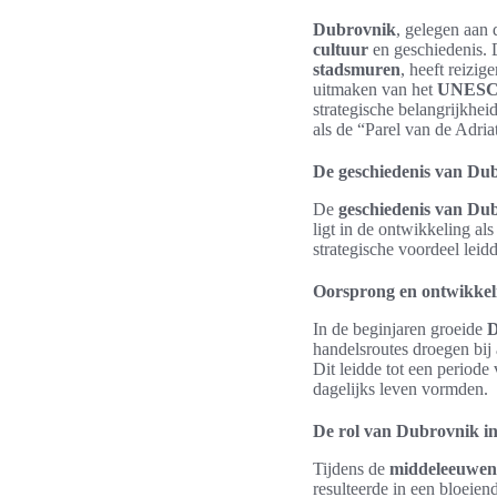
Dubrovnik
, gelegen aan 
cultuur
en geschiedenis. 
stadsmuren
, heeft reizi
uitmaken van het
UNESCO
strategische belangrijkhei
als de “Parel van de Adri
De geschiedenis van Du
De
geschiedenis van Du
ligt in de ontwikkeling al
strategische voordeel leid
Oorsprong en ontwikkeli
In de beginjaren groeide
D
handelsroutes droegen bij
Dit leidde tot een periode
dagelijks leven vormden.
De rol van Dubrovnik i
Tijdens de
middeleeuwen
resulteerde in een bloeie