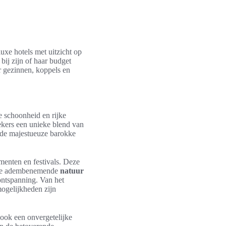
uxe hotels met uitzicht op
 bij zijn of haar budget
 gezinnen, koppels en
e schoonheid en rijke
oekers een unieke blend van
 de majestueuze barokke
menten en festivals. Deze
is de adembenemende
natuur
ontspanning. Van het
mogelijkheden zijn
 ook een onvergetelijke