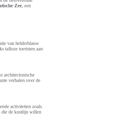
in de betoverende
atische Zee
, een
atie van helderblauw
 talloze toeristen aan
e architectonische
sante verhalen over de
nde activiteiten zoals
die de kustlijn willen