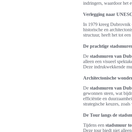
indringers, waardoor het 
Verlegging naar UNESC
In 1979 kreeg Dubrovnik 
historische en architecto
structuur, heeft het tot e
De prachtige stadsmure
De
stadsmuren van Dub
alleen een visueel spektak
Deze indrukwekkende muren
Architectonische wonde
De
stadsmuren van Dub
gewonnen steen, wat bijdr
efficiëntie en duurzaamhe
strategische keuzes, zoals
De Tour langs de stads
Tijdens een
stadsmuur to
Deze tour biedt niet allee