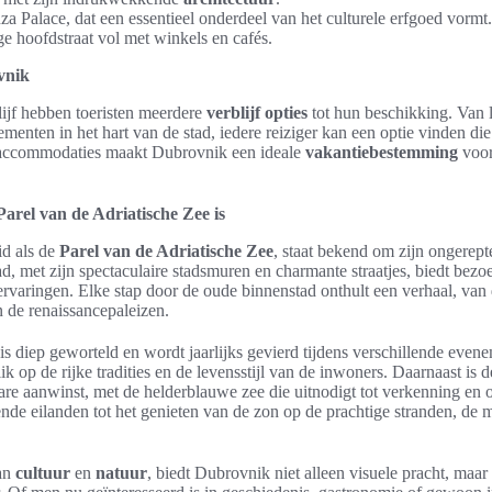
za Palace, dat een essentieel onderdeel van het culturele erfgoed vormt.
ge hoofdstraat vol met winkels en cafés.
vnik
ijf hebben toeristen meerdere
verblijf opties
tot hun beschikking. Van l
ementen in het hart van de stad, iedere reiziger kan een optie vinden die
n accommodaties maakt Dubrovnik een ideale
vakantiebestemming
voor
rel van de Adriatische Zee is
d als de
Parel van de Adriatische Zee
, staat bekend om zijn ongerept
ad, met zijn spectaculaire stadsmuren en charmante straatjes, biedt bez
rvaringen. Elke stap door de oude binnenstad onthult een verhaal, van
n de renaissancepaleizen.
s diep geworteld en wordt jaarlijks gevierd tijdens verschillende evene
k op de rijke tradities en de levensstijl van de inwoners. Daarnaast 
 aanwinst, met de helderblauwe zee die uitnodigt tot verkenning en 
de eilanden tot het genieten van de zon op de prachtige stranden, de 
van
cultuur
en
natuur
, biedt Dubrovnik niet alleen visuele pracht, maar