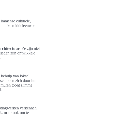
 immense culturele,
e unieke middeleeuwse
rchitectuur
. Ze zijn niet
leden zijn ontwikkeld.
.
 behulp van lokaal
scheiden zich door hun
e muren toont slimme
d.
stingwerken verkennen.
k
, maar ook om te