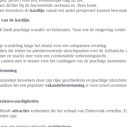
pen, perfect voor een avontuurlijke dag op zee.
 dichter bij de fascinerende zeefauna en -flora komt.
mee bezoekers de
kustlijn
vanuit een ander perspectief kunnen bewonde
 van de kustlijn
biedt prachtige wandel- en fietsroutes. Voor wie de omgeving verder w
ge wandeling langs het strand voor een ontspannen ervaring.
ikes die leiden tot adembenemende uitzichtpunten over de Adriatische 
er en snacks mee voor een comfortabele verkenningstocht.
n camera mee te nemen voor het vastleggen van de prachtige momenten.
stemming
duizenden bezoekers door zijn rijke geschiedenis en prachtige uitzichten
aardoor het een populaire
vakantiebestemming
is voor zowel avontuur
 bezienswaardigheden
illende
attracties
verkennen die het verhaal van Dubrovnik vertellen. E
eden zijn:
e met zijn indrukwekkende
architectuur
.