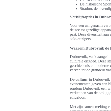
De historische Spon
Stradun, de levendi
Verblijfsopties in Dubro
Voor een aangenaam verbl
de zee tot gezellige appart
past. Deze diversiteit aa
solo-reizigers.
Waarom Dubrovnik de Pa
Dubrovnik, vaak aangedui
culturele erfgoed. Deze st
geschiedenis en moderne e
kerken tot de grandeur va
De
cultuur
in Dubrovnik i
evenementen geven een bli
rondom Dubrovnik een ware
verkennen van de omliggen
eindeloos.
Met zijn samensmelting 