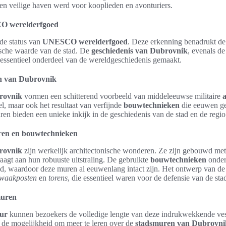
een veilige haven werd voor kooplieden en avonturiers.
O werelderfgoed
de status van
UNESCO werelderfgoed
. Deze erkenning benadrukt de
nische waarde van de stad. De
geschiedenis van Dubrovnik
, evenals d
en essentieel onderdeel van de wereldgeschiedenis gemaakt.
n van Dubrovnik
rovnik
vormen een schitterend voorbeeld van middeleeuwse militaire
a
el, maar ook het resultaat van verfijnde
bouwtechnieken
die eeuwen ge
 bieden een unieke inkijk in de geschiedenis van de stad en de regio
ren en bouwtechnieken
rovnik
zijn werkelijk architectonische wonderen. Ze zijn gebouwd met
aagt aan hun robuuste uitstraling. De gebruikte
bouwtechnieken
onder
id, waardoor deze muren al eeuwenlang intact zijn. Het ontwerp van d
waakposten
en
torens
, die essentieel waren voor de defensie van de sta
muren
ur
kunnen bezoekers de volledige lengte van deze indrukwekkende ve
n de mogelijkheid om meer te leren over de
stadsmuren van Dubrovni