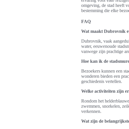
ervaring voor elke reizige
omgeving, de stad heeft vo
bestemming die elke bezoe
FAQ
Wat maakt Dubrovnik e
Dubrovnik, vaak aangeduid
water, eeuwenoude stadsmu
vanwege zijn prachtige arc
Hoe kan ik de stadsmur
Bezoekers kunnen een stad
wonderen bieden een pracht
geschiedenis vertellen.
Welke activiteiten zijn
Rondom het helderblauwe w
zwemmen, snorkelen, zeile
verkennen.
Wat zijn de belangrijks