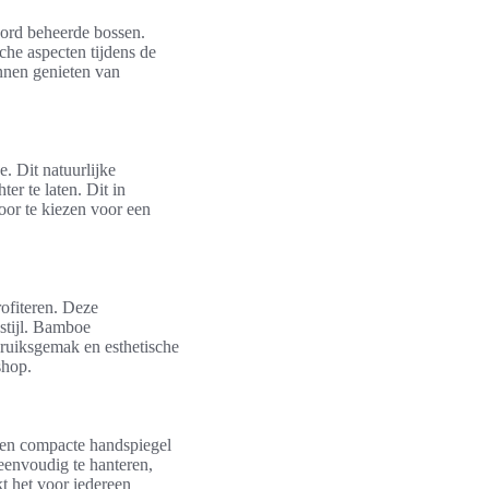
oord beheerde bossen.
che aspecten tijdens de
nnen genieten van
. Dit natuurlijke
er te laten. Dit in
oor te kiezen voor een
ofiteren. Deze
sstijl. Bamboe
bruiksgemak en esthetische
shop.
een compacte handspiegel
 eenvoudig te hanteren,
t het voor iedereen