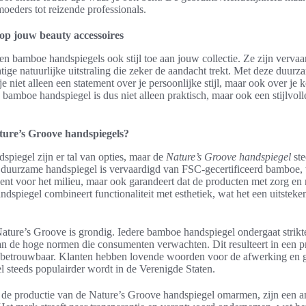
oeders tot reizende professionals.
g op jouw beauty accessoires
gen bamboe handspiegels ook stijl toe aan jouw collectie. Ze zijn verva
tige natuurlijke uitstraling die zeker de aandacht trekt. Met deze duur
 niet alleen een statement over je persoonlijke stijl, maar ook over je 
 bamboe handspiegel is dus niet alleen praktisch, maar ook een stijlvoll
ure’s Groove handspiegels?
spiegel zijn er tal van opties, maar de
Nature’s Groove handspiegel
ste
duurzame handspiegel is vervaardigd van FSC-gecertificeerd bamboe, w
nt voor het milieu, maar ook garandeert dat de producten met zorg en r
spiegel combineert functionaliteit met esthetiek, wat het een uitstek
Nature’s Groove is grondig. Iedere bamboe handspiegel ondergaat strikt
an de hoge normen die consumenten verwachten. Dit resulteert in een pr
 betrouwbaar. Klanten hebben lovende woorden voor de afwerking en g
 steeds populairder wordt in de Verenigde Staten.
e de productie van de Nature’s Groove handspiegel omarmen, zijn een an