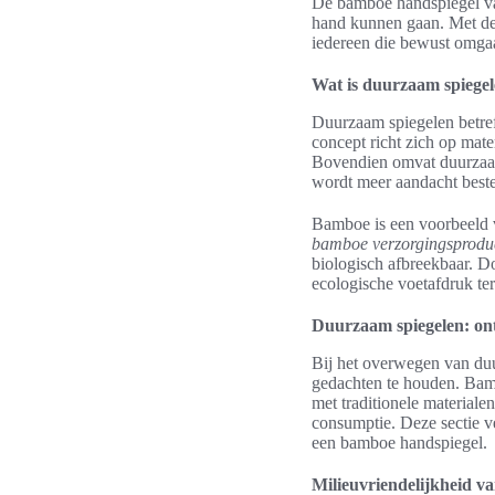
De bamboe handspiegel 
hand kunnen gaan. Met de
iedereen die bewust omgaat
Wat is duurzaam spiege
Duurzaam spiegelen betreft
concept richt zich op mate
Bovendien omvat duurzaam
wordt meer aandacht best
Bamboe is een voorbeeld v
bamboe verzorgingsprodu
biologisch afbreekbaar. 
ecologische voetafdruk terw
Duurzaam spiegelen: on
Bij het overwegen van duu
gedachten te houden. Bamb
met traditionele materiale
consumptie. Deze sectie ve
een bamboe handspiegel.
Milieuvriendelijkheid 