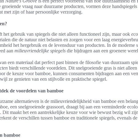
van
Nature’s Groove
is een perfect voorbeeld van hoe duurzaamheid en fu
 groeiende vraag naar duurzame producten, vormen deze handspiegels
 met zijn of haar persoonlijke verzorging.
len?
 het gebruik van spiegels die niet alleen functioneel zijn, maar ook
eco
rialen die de natuur niet belasten en zorgen voor een laag energieverbru
heid het hergebruik en de levensduur van producten. In de moderne s
eed aan
milieuvriendelijke spiegels
die bijdragen aan een groenere werel
an een materiaal dat perfect past binnen de filosofie van duurzaam spi
cten
biedt verschillende voordelen. Dit snelgroeiende gras is niet alleen
Door de keuze voor bamboe, kunnen consumenten bijdragen aan een ve
ijl ze genieten van een stijlvolle en praktische spiegel.
tdek de voordelen van bamboe
rzame alternatieven is de milieuvriendelijkheid van bamboe een belang
oe, een snelgroeiende grassoort, draagt bij aan een verminderde ecol
n. Dit maakt het een aantrekkelijke keuze voor wie bewust bezig wil zijn
rkent de verschillen tussen bamboe en traditionele spiegels, evenals d
van bamboe