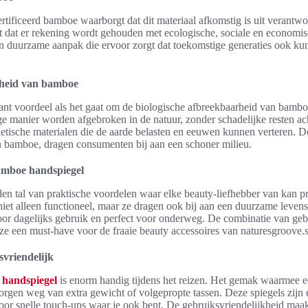
tificeerd bamboe waarborgt dat dit materiaal afkomstig is uit verantw
nt dat er rekening wordt gehouden met ecologische, sociale en economis
n duurzame aanpak die ervoor zorgt dat toekomstige generaties ook ku
rheid van bamboe
ant voordeel als het gaat om de biologische afbreekbaarheid van bamboe
ge manier worden afgebroken in de natuur, zonder schadelijke resten acht
thetische materialen die de aarde belasten en eeuwen kunnen verteren. D
 bamboe, dragen consumenten bij aan een schoner milieu.
amboe handspiegel
n tal van praktische voordelen waar elke beauty-liefhebber van kan pr
 niet alleen functioneel, maar ze dragen ook bij aan een duurzame leven
voor dagelijks gebruik en perfect voor onderweg. De combinatie van ge
ze een must-have voor de fraaie beauty accessoires van naturesgroove.
svriendelijk
 handspiegel
is enorm handig tijdens het reizen. Het gemak waarmee 
zorgen weg van extra gewicht of volgepropte tassen. Deze spiegels zijn
oor snelle touch-ups waar je ook bent. De gebruiksvriendelijkheid maak