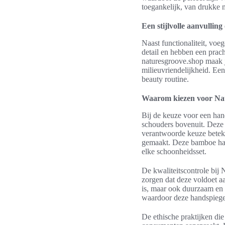
toegankelijk, van drukke m
Een stijlvolle aanvullin
Naast functionaliteit, voe
detail en hebben een prach
naturesgroove.shop maak je
milieuvriendelijkheid. Een
beauty routine.
Waarom kiezen voor Nat
Bij de keuze voor een hand
schouders bovenuit. Deze 
verantwoorde keuze beteke
gemaakt. Deze bamboe hand
elke schoonheidsset.
De kwaliteitscontrole bij 
zorgen dat deze voldoet a
is, maar ook duurzaam en
waardoor deze handspiegel
De ethische praktijken di