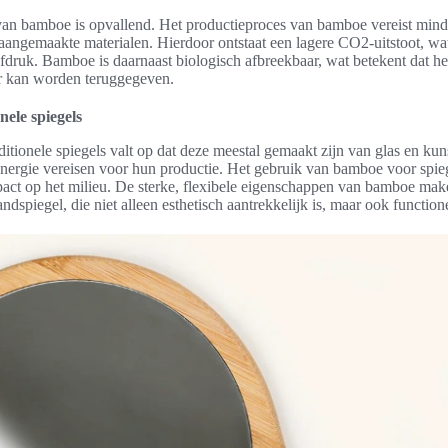
van bamboe is opvallend. Het productieproces van bamboe vereist mind
aangemaakte materialen. Hierdoor ontstaat een lagere CO2-uitstoot, wat
afdruk. Bamboe is daarnaast biologisch afbreekbaar, wat betekent dat he
ur kan worden teruggegeven.
nele spiegels
ditionele spiegels valt op dat deze meestal gemaakt zijn van glas en kun
energie vereisen voor hun productie. Het gebruik van bamboe voor spie
pact op het milieu. De sterke, flexibele eigenschappen van bamboe make
spiegel, die niet alleen esthetisch aantrekkelijk is, maar ook functio