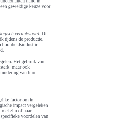
nctionaliteit hand in
 een geweldige keuze voor
logisch verantwoord
. Dit
ik tijdens de productie.
choonheidsindustrie
d.
egelen. Het gebruik van
 sterk, maar ook
rmindering van hun
rijke factor om in
ogische impact vergeleken
 met zijn of haar
e specifieke voordelen van