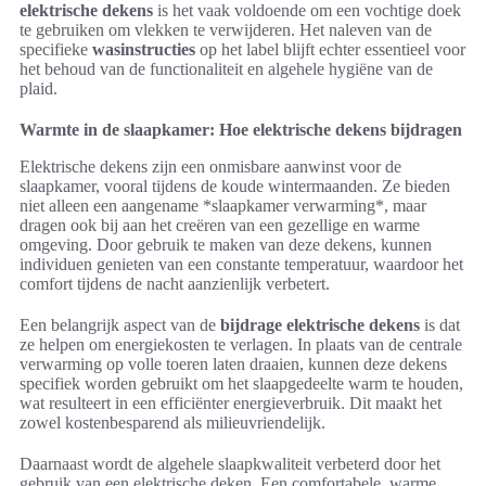
elektrische dekens
is het vaak voldoende om een vochtige doek
te gebruiken om vlekken te verwijderen. Het naleven van de
specifieke
wasinstructies
op het label blijft echter essentieel voor
het behoud van de functionaliteit en algehele hygiëne van de
plaid.
Warmte in de slaapkamer: Hoe elektrische dekens bijdragen
Elektrische dekens zijn een onmisbare aanwinst voor de
slaapkamer, vooral tijdens de koude wintermaanden. Ze bieden
niet alleen een aangename *slaapkamer verwarming*, maar
dragen ook bij aan het creëren van een gezellige en warme
omgeving. Door gebruik te maken van deze dekens, kunnen
individuen genieten van een constante temperatuur, waardoor het
comfort tijdens de nacht aanzienlijk verbetert.
Een belangrijk aspect van de
bijdrage elektrische dekens
is dat
ze helpen om energiekosten te verlagen. In plaats van de centrale
verwarming op volle toeren laten draaien, kunnen deze dekens
specifiek worden gebruikt om het slaapgedeelte warm te houden,
wat resulteert in een efficiënter energieverbruik. Dit maakt het
zowel kostenbesparend als milieuvriendelijk.
Daarnaast wordt de algehele slaapkwaliteit verbeterd door het
gebruik van een elektrische deken. Een comfortabele, warme