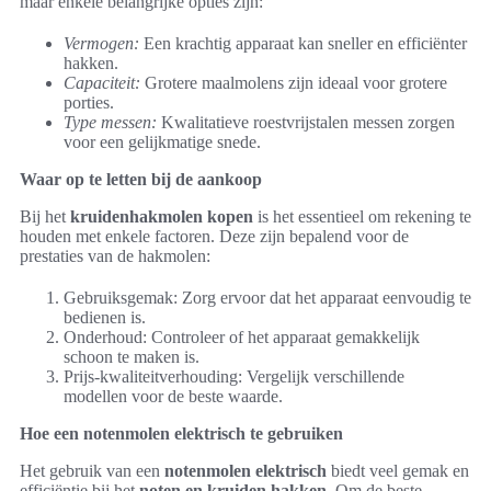
maar enkele belangrijke opties zijn:
Vermogen:
Een krachtig apparaat kan sneller en efficiënter
hakken.
Capaciteit:
Grotere maalmolens zijn ideaal voor grotere
porties.
Type messen:
Kwalitatieve roestvrijstalen messen zorgen
voor een gelijkmatige snede.
Waar op te letten bij de aankoop
Bij het
kruidenhakmolen kopen
is het essentieel om rekening te
houden met enkele factoren. Deze zijn bepalend voor de
prestaties van de hakmolen:
Gebruiksgemak: Zorg ervoor dat het apparaat eenvoudig te
bedienen is.
Onderhoud: Controleer of het apparaat gemakkelijk
schoon te maken is.
Prijs-kwaliteitverhouding: Vergelijk verschillende
modellen voor de beste waarde.
Hoe een notenmolen elektrisch te gebruiken
Het gebruik van een
notenmolen elektrisch
biedt veel gemak en
efficiëntie bij het
noten en kruiden hakken
. Om de beste