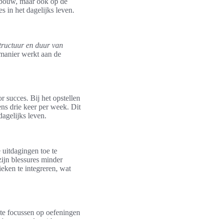
opbouw, maar ook op de
es in het dagelijks leven.
tructuur en duur van
 manier werkt aan de
r succes. Bij het opstellen
ens drie keer per week. Dit
dagelijks leven.
 uitdagingen toe te
zijn blessures minder
eken te integreren, wat
 te focussen op oefeningen