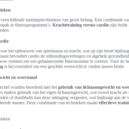
nieken
jn verschillende trainingstechnieken van groot belang. Een combinatie va
anpak in fitnessprogramma’s.
Krachttraining versus cardio
zijn beide 
ieden.
ardio
 voor het opbouwen van spiermassa en kracht, wat op zijn beurt bijdraag
arnaast bevordert cardio de uithoudingsvermogen en algehele gezondheid
wee vormen om een gebalanceerde fitnessroutine te creëren. Voor de bes
ng
is het essentieel om een geschikt evenwicht te vinden tussen beide.
wicht en weerstand
ffectief worden beoefend met het
gebruik van lichaamsgewicht en we
s maken gebruik van het eigen lichaamsgewicht, wat zowel kracht als st
den of dumbbells kan deze uitdaging vergroten, wat bijdraagt aan de v
oleerde manier. Deze combinatie van technieken maakt
effectieve train