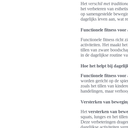
Het
verschil met traditione
het verbeteren van estheti
op samengestelde beweging
dagelijks leven aan, wat r
Functionele fitness voor
Functionele fitness richt 
activiteiten. Het maakt he
tillen van zware boodschap
in de dagelijkse routine v
Hoe het helpt bij dagelijk
Functionele fitness voor
worden gericht op de spie
zoals het tillen van kinder
handelingen, maar verhoog
Versterken van bewegin
Het
versterken van bew
squats, lunges en het tille
Deze verbeteringen dragen 
dagelijkse activiteiten ver