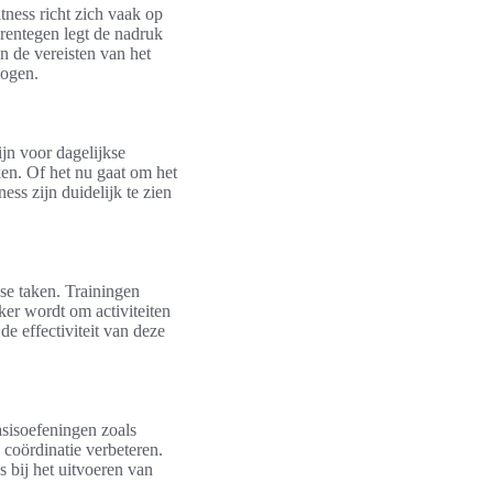
itness richt zich vaak op
arentegen legt de nadruk
n de vereisten van het
mogen.
ijn voor dagelijkse
ken. Of het nu gaat om het
ess zijn duidelijk te zien
se taken. Trainingen
er wordt om activiteiten
de effectiviteit van deze
asisoefeningen zoals
n coördinatie verbeteren.
s bij het uitvoeren van