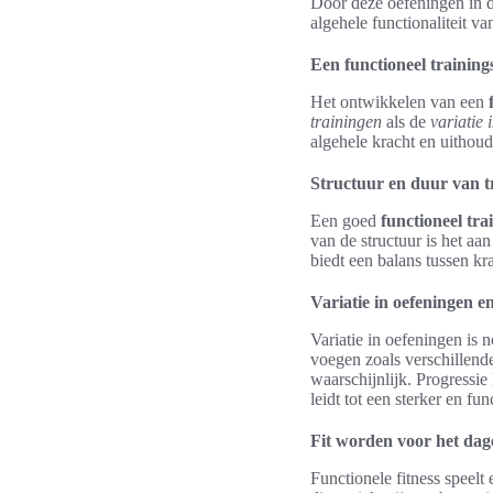
Door deze oefeningen in de
algehele functionaliteit van
Een functioneel trainin
Het ontwikkelen van een
trainingen
als de
variatie 
algehele kracht en uitho
Structuur en duur van t
Een goed
functioneel t
van de structuur is het aa
biedt een balans tussen kra
Variatie in oefeningen e
Variatie in oefeningen is 
voegen zoals verschillende
waarschijnlijk. Progressie
leidt tot een sterker en fu
Fit worden voor het dage
Functionele fitness speelt