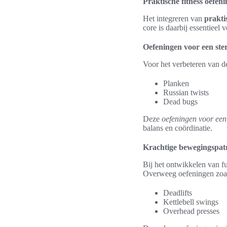
Praktische fitness oefen
Het integreren van
prakti
core is daarbij essentieel 
Oefeningen voor een ste
Voor het verbeteren van de
Planken
Russian twists
Dead bugs
Deze
oefeningen voor een 
balans en coördinatie.
Krachtige bewegingspat
Bij het ontwikkelen van f
Overweeg oefeningen zoa
Deadlifts
Kettlebell swings
Overhead presses