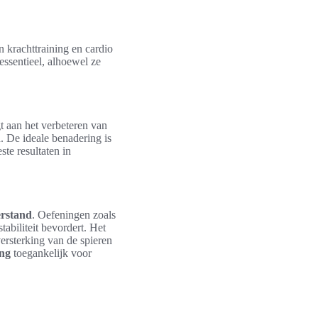
n krachttraining en cardio
essentieel, alhoewel ze
t aan het verbeteren van
. De ideale benadering is
te resultaten in
erstand
. Oefeningen zoals
abiliteit bevordert. Het
ersterking van de spieren
ing
toegankelijk voor