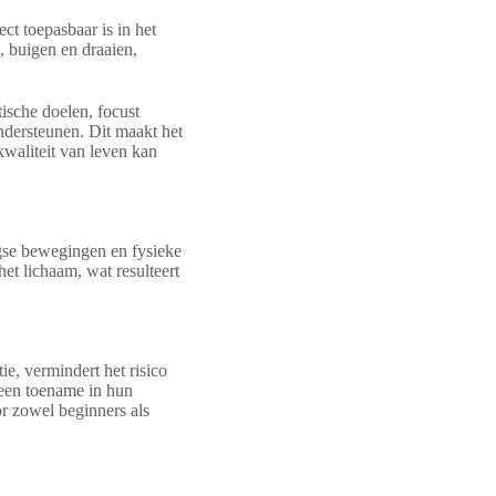
ct toepasbaar is in het
n, buigen en draaien,
tische doelen, focust
ndersteunen. Dit maakt het
kwaliteit van leven kan
aagse bewegingen en fysieke
het lichaam, wat resulteert
ie, vermindert het risico
een toename in hun
or zowel beginners als