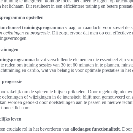
 training te integreren, komt de focus niet alleen te liggen op kracht
 het lichaam. Dit resulteert in een efficiëntere training en betere prestati
gsprogramma opstellen
functioneel trainingsprogramma
vraagt om aandacht voor zowel de
s
in oefeningen en progressie
. Dit zorgt ervoor dat men op een effectieve
udingsvermogen.
rainingen
rainingsprogramma
bevat verschillende elementen die essentieel zijn voo
n te raden om training sessies van 30 tot 60 minuten in te plannen, minst
chttraining en cardio, wat van belang is voor optimale prestaties in het 
n progressie
noodzakelijk om de spieren te blijven prikkelen. Door regelmatig nieuwe
 oefeningen of wijzigingen in de intensiteit, blijft men gemotiveerd en 
 kan worden geboekt door doelstellingen aan te passen en nieuwe techni
nctioneel lichaam.
lijks leven
 een cruciale rol in het bevorderen van
alledaagse functionaliteit
. Door