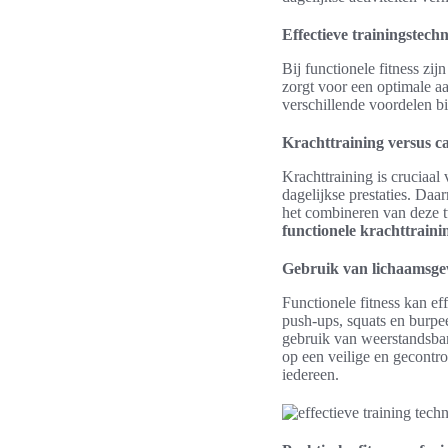
Effectieve trainingstech
Bij functionele fitness zi
zorgt voor een optimale a
verschillende voordelen b
Krachttraining versus c
Krachttraining is cruciaal
dagelijkse prestaties. Da
het combineren van deze t
functionele krachttraini
Gebruik van lichaamsge
Functionele fitness kan e
push-ups, squats en burpee
gebruik van weerstandsban
op een veilige en gecontr
iedereen.