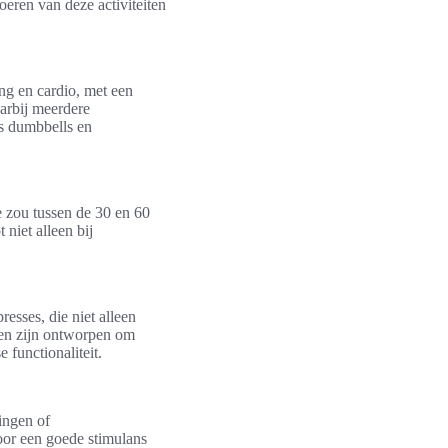
voeren van deze activiteiten
ng en cardio, met een
arbij meerdere
s dumbbells en
e zou tussen de 30 en 60
niet alleen bij
esses, die niet alleen
gen zijn ontworpen om
 functionaliteit.
ingen of
voor een goede stimulans