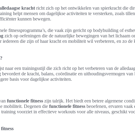
 alledaagse kracht
richt zich op het ontwikkelen van spierkracht die dire
raining helpt mensen om dagelijkse activiteiten te versterken, zoals tille
fficiënter kunnen bewegen.
ionele fitnessprogramma’s, die vaak zijn gericht op bodybuilding of esthe
ng
zich op oefeningen die de natuurlijke bewegingen van het lichaam o
 iedereen die zijn of haar kracht en mobiliteit wil verbeteren, en zo de 
s?
st naar een trainingsstijl die zich richt op het verbeteren van de alled
ing bevordert de kracht, balans, coördinatie en uithoudingsvermogen van 
igere basis voor dagelijkse activiteiten.
van
functionele fitness
zijn talrijk. Het biedt een betere algemene condit
de mobiliteit. Degenen die
functionele fitness
beoefenen, ervaren vaak 
e training voorziet in effectieve workouts voor alle niveaus, geschikt vo
 fitness