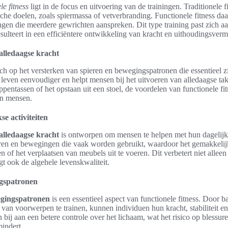
le fitness
ligt in de focus en uitvoering van de trainingen. Traditionele f
sche doelen, zoals spiermassa of vetverbranding. Functionele fitness da
en die meerdere gewrichten aanspreken. Dit type training past zich aa
esulteert in een efficiëntere ontwikkeling van kracht en uithoudingsver
 alledaagse kracht
zich op het versterken van spieren en bewegingspatronen die essentieel z
t leven eenvoudiger en helpt mensen bij het uitvoeren van alledaagse ta
pentassen of het opstaan uit een stoel, de voordelen van functionele fitn
an mensen.
se activiteiten
 alledaagse kracht
is ontworpen om mensen te helpen met hun dagelijk
ren en bewegingen die vaak worden gebruikt, waardoor het gemakkelijk
en of het verplaatsen van meubels uit te voeren. Dit verbetert niet alleen 
t ook de algehele levenskwaliteit.
gspatronen
egingspatronen
is een essentieel aspect van functionele fitness. Door b
n van voorwerpen te trainen, kunnen individuen hun kracht, stabiliteit e
bij aan een betere controle over het lichaam, wat het risico op blessure
mindert.