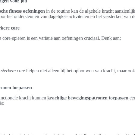
ingen voor jou
sche fitness oefeningen
in de routine kan de algehele kracht aanzienlij
voor het ondersteunen van dagelijkse activiteiten en het versterken van de 
rkere core
 core-spieren is een variatie aan oefeningen cruciaal. Denk aan:
sterkere core
helpen niet alleen bij het opbouwen van kracht, maar ook 
ronen toepassen
unctionele kracht kunnen
krachtige bewegingspatronen toepassen
een
ls: