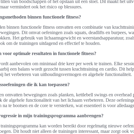
 tillen van boodschappen of het opstaan uit een stoel. Dit maakt het uit
 maar vermindert ook het risico op blessures.
ningsmethoden binnen functionele fitness?
en binnen functionele fitness omvatten een combinatie van krachttraini
wegingen. Dit omvat oefeningen zoals squats, deadlifts en burpees, wa
okken. Het gebruik van lichaamsgewicht en weerstandsapparatuur, zoal
ok om de trainingen uitdagend en effectief te houden.
 voor optimale resultaten in functionele fitness?
wordt aanbevolen om minimaal drie keer per week te trainen. Elke sessi
bij een balans wordt gezocht tussen krachttraining en cardio. Dit helpt 
j het verbeteren van uithoudingsvermogen en algehele functionaliteit.
essoefeningen die ik kan toepassen?
en omvatten bewegingen zoals planken, kettlebell swings en overhead pr
de algehele functionaliteit van het lichaam verbeteren. Deze oefenin
na te bootsen en de core te versterken, wat essentieel is voor alledaagse
progressie in mijn trainingsprogramma aanbrengen?
el trainingsprogramma kan worden bereikt door regelmatig nieuwe oefen
 voegen. Dit houdt niet alleen de trainingen interessant, maar zorgt ook 