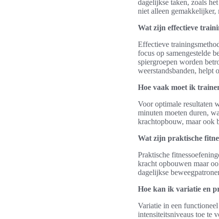
dagelijkse taken, zoals het
niet alleen gemakkelijker,
Wat zijn effectieve trai
Effectieve trainingsmethod
focus op samengestelde be
spiergroepen worden betr
weerstandsbanden, helpt o
Hoe vaak moet ik trainen
Voor optimale resultaten 
minuten moeten duren, waar
krachtopbouw, maar ook bi
Wat zijn praktische fitn
Praktische fitnessoefening
kracht opbouwen maar ook 
dagelijkse beweegpatronen 
Hoe kan ik variatie en 
Variatie in een functione
intensiteitsniveaus toe te