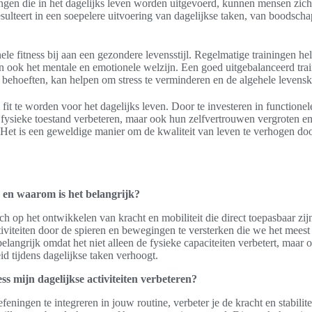
ingen die in het dagelijks leven worden uitgevoerd, kunnen mensen zich
esulteert in een soepelere uitvoering van dagelijkse taken, van boodschap
le fitness bij aan een gezondere levensstijl. Regelmatige trainingen hel
n ook het mentale en emotionele welzijn. Een goed uitgebalanceerd tra
 behoeften, kan helpen om stress te verminderen en de algehele levensk
 fit te worden voor het dagelijks leven. Door te investeren in functione
 fysieke toestand verbeteren, maar ook hun zelfvertrouwen vergroten en
. Het is een geweldige manier om de kwaliteit van leven te verhogen doo
ss en waarom is het belangrijk?
ich op het ontwikkelen van kracht en mobiliteit die direct toepasbaar zijn
ctiviteiten door de spieren en bewegingen te versterken die we het meest 
belangrijk omdat het niet alleen de fysieke capaciteiten verbetert, maar 
id tijdens dagelijkse taken verhoogt.
ss mijn dagelijkse activiteiten verbeteren?
feningen te integreren in jouw routine, verbeter je de kracht en stabilite