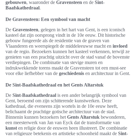
gebouwen
, waaronder de
Gravensteen
en de
Sint-
Baafskathedraal
.
De Gravensteen: Een symbool van macht
De
Gravensteen
, gelegen in het hart van Gent, is een iconisch
kasteel dat zijn oorsprong vindt in de 10e eeuw. Dit historische
gebouw fungeerde als de residentie van de graven van
Vlaanderen en weerspiegelt de middeleeuwse macht en
invloed
van de regio. Bezoekers kunnen het kasteel verkennen, terwijl ze
genieten van een prachtig uitzicht over de stad vanaf de bovenste
verdiepingen. De combinatie van stevige muren en
indrukwekkende torens maakt de Gravensteen tot een must-see
voor elke liefhebber van de
geschiedenis
en architectuur in Gent.
De Sint-Baafskathedraal en het Gents Altarstuk
De
Sint-Baafskathedraal
is een ander belangrijk symbool van
Gent, beroemd om zijn schitterende kunstwerken. Deze
kathedraal, die eveneens zijn wortels in de 10e eeuw heeft,
belichaamt de prachtige gotische architectuur van de stad.
Binnenin kunnen bezoekers het
Gents Altarstuk
bewonderen,
een meesterwerk van Jan van Eyck dat de transformatie van
kunst
en religie door de eeuwen heen illustreert. De combinatie
van religieuze betekenis en artistieke schoonheid maakt de
Sint-