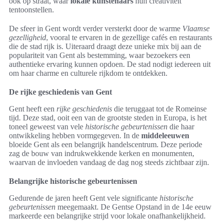
ook op straat, waar
lokale kunstenaars
hun creativiteit
tentoonstellen.
De sfeer in Gent wordt verder versterkt door de warme
Vlaamse
gezelligheid
, vooral te ervaren in de gezellige cafés en restaurants
die de stad rijk is. Uiteraard draagt deze unieke mix bij aan de
populariteit van Gent als bestemming, waar bezoekers een
authentieke ervaring kunnen opdoen. De stad nodigt iedereen uit
om haar charme en culturele rijkdom te ontdekken.
De rijke geschiedenis van Gent
Gent heeft een
rijke geschiedenis
die teruggaat tot de Romeinse
tijd. Deze stad, ooit een van de grootste steden in Europa, is het
toneel geweest van vele
historische gebeurtenissen
die haar
ontwikkeling hebben vormgegeven. In de
middeleeuwen
bloeide Gent als een belangrijk handelscentrum. Deze periode
zag de bouw van indrukwekkende kerken en monumenten,
waarvan de invloeden vandaag de dag nog steeds zichtbaar zijn.
Belangrijke historische gebeurtenissen
Gedurende de jaren heeft Gent vele significante
historische
gebeurtenissen
meegemaakt. De Gentse Opstand in de 14e eeuw
markeerde een belangrijke strijd voor lokale onafhankelijkheid.