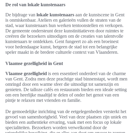
De rol van lokale kunstenaars
De bijdrage van
lokale kunstenaars
aan de kunstscene in Gent
is onmiskenbaar. Ateliers en galerieën vullen de straten van de
stad, waar kunstenaars hun werken tentoonstellen en verkopen.
De gemeente ondersteunt deze kunstinitiatieven door ruimtes te
creëren die bezoekers uitnodigen om de creaties van talentvolle
kunstenaars te ontdekken. Gent fungeert zo als een broeinest
voor hedendaagse kunst, hetgeen de stad tot een belangrijke
speler maakt in de bredere culturele context van Vlaanderen.
Vlaamse gezelligheid in Gent
Vlaamse gezelligheid
is een essentieel onderdeel van de charme
van Gent. Zodra men deze prachtige stad binnenstapt, wordt men
omringd door een warme sfeer die uitnodigt tot samenzijn en
genieten. De talloze cafés en restaurants bieden een ideale setting
om een heerlijke maaltijd te delen of onder het genot van een
pintje te relaxen met vrienden en familie.
De gemoedelijke inrichting van de eetgelegenheden versterkt het
gevoel van samenhorigheid. Veel van deze plaatsen zijn uniek en
bieden een authentieke ervaring, vaak met een focus op lokale
specialiteiten. Bezoekers worden verwelkomd door de
vriendelijke bevolking, die er alles aan doet om ervoor te zorgen