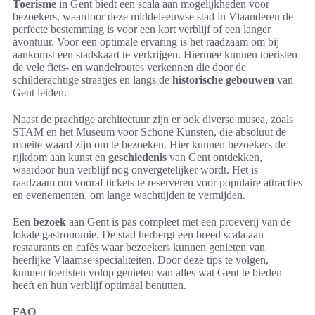
Toerisme
in Gent biedt een scala aan mogelijkheden voor
bezoekers, waardoor deze middeleeuwse stad in Vlaanderen de
perfecte bestemming is voor een kort verblijf of een langer
avontuur. Voor een optimale ervaring is het raadzaam om bij
aankomst een stadskaart te verkrijgen. Hiermee kunnen toeristen
de vele fiets- en wandelroutes verkennen die door de
schilderachtige straatjes en langs de
historische gebouwen
van
Gent leiden.
Naast de prachtige architectuur zijn er ook diverse musea, zoals
STAM en het Museum voor Schone Kunsten, die absoluut de
moeite waard zijn om te bezoeken. Hier kunnen bezoekers de
rijkdom aan kunst en
geschiedenis
van Gent ontdekken,
waardoor hun verblijf nog onvergetelijker wordt. Het is
raadzaam om vooraf tickets te reserveren voor populaire attracties
en evenementen, om lange wachttijden te vermijden.
Een
bezoek
aan Gent is pas compleet met een proeverij van de
lokale gastronomie. De stad herbergt een breed scala aan
restaurants en cafés waar bezoekers kunnen genieten van
heerlijke Vlaamse specialiteiten. Door deze tips te volgen,
kunnen toeristen volop genieten van alles wat Gent te bieden
heeft en hun verblijf optimaal benutten.
FAQ