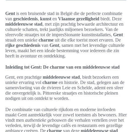
Gent
is een bruisende stad in België die de perfecte combinatie
van
geschiedenis
,
kunst
en
Vlaamse gezelligheid
biedt. Deze
middeleeuwse stad
, met zijn prachtig bewaarde architectuur en
culturele schatten, trekt jaarlijks miljoenen bezoekers. Van de
sfeervolle straatjes tot de impresSionante kunstinstallaties,
Gent
straalt een unieke
charme
uit die elke toerist moet ervaren. De
rijke geschiedenis
van
Gent
, samen met het levendige culturele
leven, maakt het een ideale bestemming voor iedereen die zin
heeft in avontuur en ontdekking.
Inleiding tot Gent: De charme van een middeleeuwse stad
Gent, een prachtige
middeleeuwse stad
, biedt bezoekers een
unieke ervaring vol
charme
en historie. De stad, gelegen aan de
samenvloeiing van de rivieren Leie en Schelde, ademt een sfeer
die onvergetelijk is. Pittoreske straatjes en historische pleinen
nodigen uit om ontdekt te worden.
De combinatie van culturele rijkdom en moderne invloeden
maakt Gent aantrekkelijk voor zowel toeristen als bewoners. Hier
vindt men
authentieke gebouwen
die verhalen vertellen over het
verleden, terwijl de levendige cafés en restaurants een gezellige
ambiance creëren. De
charme
van deze
middeleeuwse stad