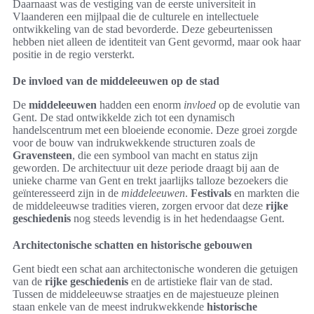
Daarnaast was de vestiging van de eerste universiteit in
Vlaanderen een mijlpaal die de culturele en intellectuele
ontwikkeling van de stad bevorderde. Deze gebeurtenissen
hebben niet alleen de identiteit van Gent gevormd, maar ook haar
positie in de regio versterkt.
De invloed van de middeleeuwen op de stad
De
middeleeuwen
hadden een enorm
invloed
op de evolutie van
Gent. De stad ontwikkelde zich tot een dynamisch
handelscentrum met een bloeiende economie. Deze groei zorgde
voor de bouw van indrukwekkende structuren zoals de
Gravensteen
, die een symbool van macht en status zijn
geworden. De architectuur uit deze periode draagt bij aan de
unieke charme van Gent en trekt jaarlijks talloze bezoekers die
geïnteresseerd zijn in de
middeleeuwen
.
Festivals
en markten die
de middeleeuwse tradities vieren, zorgen ervoor dat deze
rijke
geschiedenis
nog steeds levendig is in het hedendaagse Gent.
Architectonische schatten en historische gebouwen
Gent biedt een schat aan architectonische wonderen die getuigen
van de
rijke geschiedenis
en de artistieke flair van de stad.
Tussen de middeleeuwse straatjes en de majestueuze pleinen
staan enkele van de meest indrukwekkende
historische