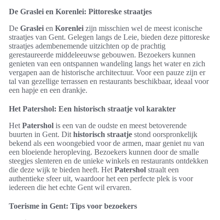
De Graslei en Korenlei: Pittoreske straatjes
De
Graslei
en
Korenlei
zijn misschien wel de meest iconische
straatjes van Gent. Gelegen langs de Leie, bieden deze pittoreske
straatjes adembenemende uitzichten op de prachtig
gerestaureerde middeleeuwse gebouwen. Bezoekers kunnen
genieten van een ontspannen wandeling langs het water en zich
vergapen aan de historische architectuur. Voor een pauze zijn er
tal van gezellige terrassen en restaurants beschikbaar, ideaal voor
een hapje en een drankje.
Het Patershol: Een historisch straatje vol karakter
Het
Patershol
is een van de oudste en meest betoverende
buurten in Gent. Dit
historisch straatje
stond oorspronkelijk
bekend als een woongebied voor de armen, maar geniet nu van
een bloeiende heropleving. Bezoekers kunnen door de smalle
steegjes slenteren en de unieke winkels en restaurants ontdekken
die deze wijk te bieden heeft. Het
Patershol
straalt een
authentieke sfeer uit, waardoor het een perfecte plek is voor
iedereen die het echte Gent wil ervaren.
Toerisme in Gent: Tips voor bezoekers