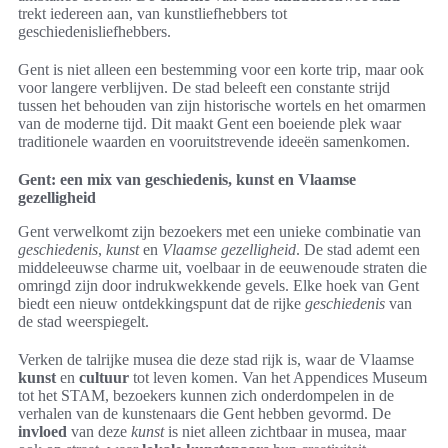
trekt iedereen aan, van kunstliefhebbers tot
geschiedenisliefhebbers.
Gent is niet alleen een bestemming voor een korte trip, maar ook
voor langere verblijven. De stad beleeft een constante strijd
tussen het behouden van zijn historische wortels en het omarmen
van de moderne tijd. Dit maakt Gent een boeiende plek waar
traditionele waarden en vooruitstrevende ideeën samenkomen.
Gent: een mix van geschiedenis, kunst en Vlaamse
gezelligheid
Gent verwelkomt zijn bezoekers met een unieke combinatie van
geschiedenis
,
kunst
en
Vlaamse gezelligheid
. De stad ademt een
middeleeuwse charme uit, voelbaar in de eeuwenoude straten die
omringd zijn door indrukwekkende gevels. Elke hoek van Gent
biedt een nieuw ontdekkingspunt dat de rijke
geschiedenis
van
de stad weerspiegelt.
Verken de talrijke musea die deze stad rijk is, waar de Vlaamse
kunst
en
cultuur
tot leven komen. Van het Appendices Museum
tot het STAM, bezoekers kunnen zich onderdompelen in de
verhalen van de kunstenaars die Gent hebben gevormd. De
invloed
van deze
kunst
is niet alleen zichtbaar in musea, maar