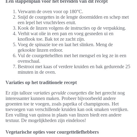
Een stappenplan voor het bereiden van dit recept
Verwarm de oven voor op 180°C.
Snijd de courgettes in de lengte doormidden en schep met
een lepel het vruchtvlees eruit.
Kook de linzen volgens de instructies op de verpakking.
Verhit wat olie in een pan en voeg gesneden ui en
knoflook toe. Bak tot ze zacht zijn.
Voeg de spinazie toe en laat het slinken. Meng de
gekookte linzen erdoor.
Vul de courgettehelften met het mengsel en leg ze in een
ovenschaal.
Bestrooi met kaas of verdere kruiden en bak gedurende 25
minuten in de oven.
Variaties op het traditionele recept
Er zijn talloze
variaties gevulde courgettes
die het gerecht nog
interessanter kunnen maken. Probeer bijvoorbeeld andere
groenten toe te voegen, zoals paprika of champignons. Het
toevoegen van verschillende kruiden kan ook smaken verrijken.
Een vulling van quinoa in plaats van linzen biedt een andere
textuur. De mogelijkheden zijn eindeloos!
Vegetarische opties voor courgetteliefhebbers