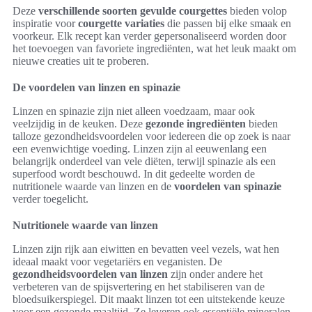
Deze
verschillende soorten gevulde courgettes
bieden volop
inspiratie voor
courgette variaties
die passen bij elke smaak en
voorkeur. Elk recept kan verder gepersonaliseerd worden door
het toevoegen van favoriete ingrediënten, wat het leuk maakt om
nieuwe creaties uit te proberen.
De voordelen van linzen en spinazie
Linzen en spinazie zijn niet alleen voedzaam, maar ook
veelzijdig in de keuken. Deze
gezonde ingrediënten
bieden
talloze gezondheidsvoordelen voor iedereen die op zoek is naar
een evenwichtige voeding. Linzen zijn al eeuwenlang een
belangrijk onderdeel van vele diëten, terwijl spinazie als een
superfood wordt beschouwd. In dit gedeelte worden de
nutritionele waarde van linzen en de
voordelen van spinazie
verder toegelicht.
Nutritionele waarde van linzen
Linzen zijn rijk aan eiwitten en bevatten veel vezels, wat hen
ideaal maakt voor vegetariërs en veganisten. De
gezondheidsvoordelen van linzen
zijn onder andere het
verbeteren van de spijsvertering en het stabiliseren van de
bloedsuikerspiegel. Dit maakt linzen tot een uitstekende keuze
voor een gezonde maaltijd. Ze leveren ook essentiële mineralen