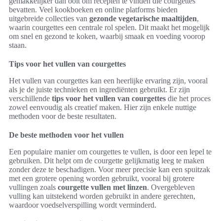
gemakkelijker dan ooit om recepten te vinden die courgettes
bevatten. Veel kookboeken en online platforms bieden
uitgebreide collecties van
gezonde vegetarische maaltijden
,
waarin courgettes een centrale rol spelen. Dit maakt het mogelijk
om snel en gezond te koken, waarbij smaak en voeding voorop
staan.
Tips voor het vullen van courgettes
Het vullen van courgettes kan een heerlijke ervaring zijn, vooral
als je de juiste technieken en ingrediënten gebruikt. Er zijn
verschillende
tips voor het vullen van courgettes
die het proces
zowel eenvoudig als creatief maken. Hier zijn enkele nuttige
methoden voor de beste resultaten.
De beste methoden voor het vullen
Een populaire manier om courgettes te vullen, is door een lepel te
gebruiken. Dit helpt om de courgette gelijkmatig leeg te maken
zonder deze te beschadigen. Voor meer precisie kan een spuitzak
met een grotere opening worden gebruikt, vooral bij grotere
vullingen zoals
courgette vullen met linzen
. Overgebleven
vulling kan uitstekend worden gebruikt in andere gerechten,
waardoor voedselverspilling wordt verminderd.