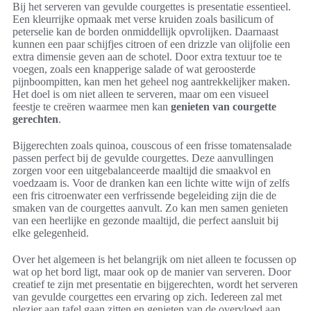
Bij het serveren van gevulde courgettes is presentatie essentieel.
Een kleurrijke opmaak met verse kruiden zoals basilicum of
peterselie kan de borden onmiddellijk opvrolijken. Daarnaast
kunnen een paar schijfjes citroen of een drizzle van olijfolie een
extra dimensie geven aan de schotel. Door extra textuur toe te
voegen, zoals een knapperige salade of wat geroosterde
pijnboompitten, kan men het geheel nog aantrekkelijker maken.
Het doel is om niet alleen te serveren, maar om een visueel
feestje te creëren waarmee men kan
genieten van courgette
gerechten
.
Bijgerechten zoals quinoa, couscous of een frisse tomatensalade
passen perfect bij de gevulde courgettes. Deze aanvullingen
zorgen voor een uitgebalanceerde maaltijd die smaakvol en
voedzaam is. Voor de dranken kan een lichte witte wijn of zelfs
een fris citroenwater een verfrissende begeleiding zijn die de
smaken van de courgettes aanvult. Zo kan men samen genieten
van een heerlijke en gezonde maaltijd, die perfect aansluit bij
elke gelegenheid.
Over het algemeen is het belangrijk om niet alleen te focussen op
wat op het bord ligt, maar ook op de manier van serveren. Door
creatief te zijn met presentatie en bijgerechten, wordt het serveren
van gevulde courgettes een ervaring op zich. Iedereen zal met
plezier aan tafel gaan zitten en genieten van de overvloed aan