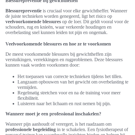
Blessurepreventie bij gewichtheffen
Blessurepreventie
is cruciaal voor elke gewichtheffer. Wanneer
de juiste technieken worden genegeerd, ligt het risico op
veelvoorkomende blessures
op de loer. Dit geldt vooral voor de
schouders, rug en knieën, waar verkeerde houdingen en
overbelasting snel kunnen leiden tot pijn en ongemak.
Veelvoorkomende blessures en hoe ze te voorkomen
De meest voorkomende blessures bij gewichtheffen zijn
verstuikingen, verrekkingen en rugproblemen. Deze blessures
kunnen vaak worden voorkomen door:
Het toepassen van correcte technieken tijdens het tillen.
Langzaam opbouwen van het gewicht om overbelasting te
vermijden.
Regelmatig stretchen voor en na de training voor meer
flexibiliteit.
Luisteren naar het lichaam en rust nemen bij pijn.
Wanneer moet je een professional inschakelen?
Wanneer pijn aanhoudt of verergert, is het raadzaam om
professionele begeleiding
in te schakelen. Een fysiotherapeut of
personal trainer kan waardevolle inzichten bieden en helpen bij