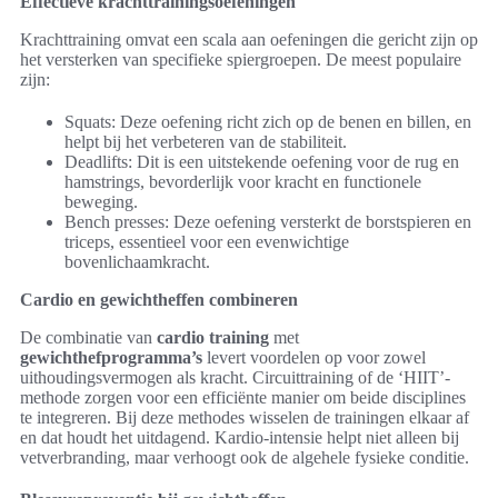
Effectieve krachttrainingsoefeningen
Krachttraining omvat een scala aan oefeningen die gericht zijn op
het versterken van specifieke spiergroepen. De meest populaire
zijn:
Squats: Deze oefening richt zich op de benen en billen, en
helpt bij het verbeteren van de stabiliteit.
Deadlifts: Dit is een uitstekende oefening voor de rug en
hamstrings, bevorderlijk voor kracht en functionele
beweging.
Bench presses: Deze oefening versterkt de borstspieren en
triceps, essentieel voor een evenwichtige
bovenlichaamkracht.
Cardio en gewichtheffen combineren
De combinatie van
cardio training
met
gewichthefprogramma’s
levert voordelen op voor zowel
uithoudingsvermogen als kracht. Circuittraining of de ‘HIIT’-
methode zorgen voor een efficiënte manier om beide disciplines
te integreren. Bij deze methodes wisselen de trainingen elkaar af
en dat houdt het uitdagend. Kardio-intensie helpt niet alleen bij
vetverbranding, maar verhoogt ook de algehele fysieke conditie.