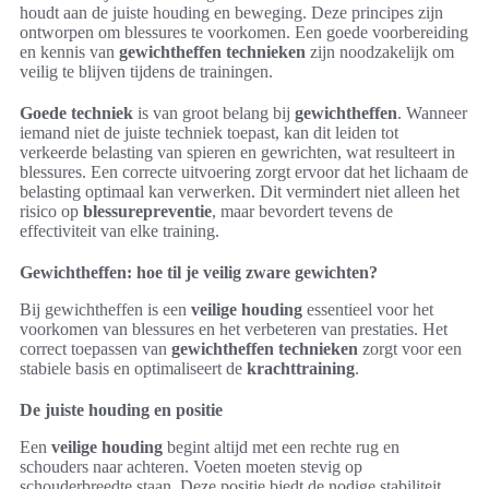
houdt aan de juiste houding en beweging. Deze principes zijn
ontworpen om blessures te voorkomen. Een goede voorbereiding
en kennis van
gewichtheffen technieken
zijn noodzakelijk om
veilig te blijven tijdens de trainingen.
Goede techniek
is van groot belang bij
gewichtheffen
. Wanneer
iemand niet de juiste techniek toepast, kan dit leiden tot
verkeerde belasting van spieren en gewrichten, wat resulteert in
blessures. Een correcte uitvoering zorgt ervoor dat het lichaam de
belasting optimaal kan verwerken. Dit vermindert niet alleen het
risico op
blessurepreventie
, maar bevordert tevens de
effectiviteit van elke training.
Gewichtheffen: hoe til je veilig zware gewichten?
Bij gewichtheffen is een
veilige houding
essentieel voor het
voorkomen van blessures en het verbeteren van prestaties. Het
correct toepassen van
gewichtheffen technieken
zorgt voor een
stabiele basis en optimaliseert de
krachttraining
.
De juiste houding en positie
Een
veilige houding
begint altijd met een rechte rug en
schouders naar achteren. Voeten moeten stevig op
schouderbreedte staan. Deze positie biedt de nodige stabiliteit