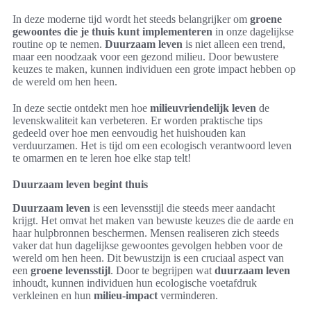
In deze moderne tijd wordt het steeds belangrijker om
groene
gewoontes die je thuis kunt implementeren
in onze dagelijkse
routine op te nemen.
Duurzaam leven
is niet alleen een trend,
maar een noodzaak voor een gezond milieu. Door bewustere
keuzes te maken, kunnen individuen een grote impact hebben op
de wereld om hen heen.
In deze sectie ontdekt men hoe
milieuvriendelijk leven
de
levenskwaliteit kan verbeteren. Er worden praktische tips
gedeeld over hoe men eenvoudig het huishouden kan
verduurzamen. Het is tijd om een ecologisch verantwoord leven
te omarmen en te leren hoe elke stap telt!
Duurzaam leven begint thuis
Duurzaam leven
is een levensstijl die steeds meer aandacht
krijgt. Het omvat het maken van bewuste keuzes die de aarde en
haar hulpbronnen beschermen. Mensen realiseren zich steeds
vaker dat hun dagelijkse gewoontes gevolgen hebben voor de
wereld om hen heen. Dit bewustzijn is een cruciaal aspect van
een
groene levensstijl
. Door te begrijpen wat
duurzaam leven
inhoudt, kunnen individuen hun ecologische voetafdruk
verkleinen en hun
milieu-impact
verminderen.