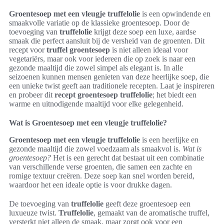
Groentesoep met een vleugje truffelolie
is een opwindende en
smaakvolle variatie op de klassieke groentesoep. Door de
toevoeging van
truffelolie
krijgt deze soep een luxe, aardse
smaak die perfect aansluit bij de versheid van de groenten. Dit
recept voor
truffel groentesoep
is niet alleen ideaal voor
vegetariërs, maar ook voor iedereen die op zoek is naar een
gezonde maaltijd die zowel simpel als elegant is. In alle
seizoenen kunnen mensen genieten van deze heerlijke soep, die
een unieke twist geeft aan traditionele recepten. Laat je inspireren
en probeer dit
recept groentesoep truffelolie
; het biedt een
warme en uitnodigende maaltijd voor elke gelegenheid.
Wat is Groentesoep met een vleugje truffelolie?
Groentesoep met een vleugje truffelolie
is een heerlijke en
gezonde maaltijd die zowel voedzaam als smaakvol is.
Wat is
groentesoep?
Het is een gerecht dat bestaat uit een combinatie
van verschillende verse groenten, die samen een zachte en
romige textuur creëren. Deze soep kan snel worden bereid,
waardoor het een ideale optie is voor drukke dagen.
De toevoeging van
truffelolie
geeft deze groentesoep een
luxueuze twist.
Truffelolie
, gemaakt van de aromatische truffel,
versterkt niet alleen de smaak, maar zorgt ook voor een