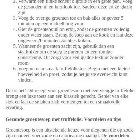
Verwarm een flinke scheut olijfolie in een grote pan. Voeg
de gesneden ui en knoflook toe. Sautéer deze tot ze glazig
zijn.
Voeg de overige groenten toe en bak alles ongeveer 5
minuten op een middelhoog vuur.
Giet de groentebouillon erbij, zodat de groenten volledig
onder water staan. Breng de soep aan de kook en laat deze
ongeveer 20 minuten zachtjes koken.
Wanneer de groenten zacht zijn, gebruik dan een
staafmixer om de soep te pureren tot een romige
consistentie. Dit zorgt voor een gladde textuur zonder
room.
Voeg nu naar smaak truffelolie toe. Begin met een kleine
hoeveelheid en proef, zodat je het juiste evenwicht kunt
vinden.
Dat is het! Dit recept voor groentesoep met een vleugje truffelolie
brengt een luxe toets aan een klassiek gerecht. Geniet van elke
slok en laat de smaken zich vermengen tot een smaakvolle
ervaring.
Gezonde groentesoep met truffelolie: Voordelen en tips
Groentesoep is een uitstekende keuze voor diegenen die op zoek
zijn naar een voedzame en caloriearme maaltijd. De
voordelen