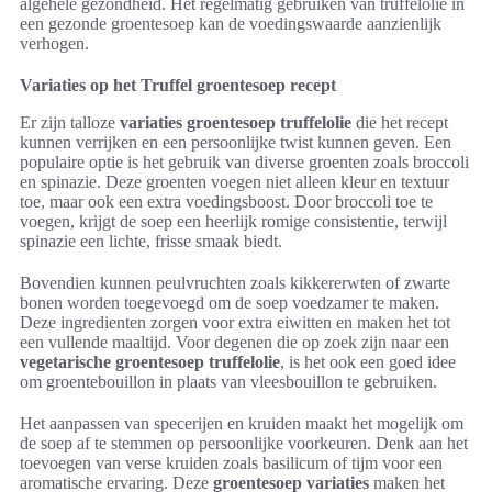
algehele gezondheid. Het regelmatig gebruiken van truffelolie in
een gezonde groentesoep kan de voedingswaarde aanzienlijk
verhogen.
Variaties op het Truffel groentesoep recept
Er zijn talloze
variaties groentesoep truffelolie
die het recept
kunnen verrijken en een persoonlijke twist kunnen geven. Een
populaire optie is het gebruik van diverse groenten zoals broccoli
en spinazie. Deze groenten voegen niet alleen kleur en textuur
toe, maar ook een extra voedingsboost. Door broccoli toe te
voegen, krijgt de soep een heerlijk romige consistentie, terwijl
spinazie een lichte, frisse smaak biedt.
Bovendien kunnen peulvruchten zoals kikkererwten of zwarte
bonen worden toegevoegd om de soep voedzamer te maken.
Deze ingredienten zorgen voor extra eiwitten en maken het tot
een vullende maaltijd. Voor degenen die op zoek zijn naar een
vegetarische groentesoep truffelolie
, is het ook een goed idee
om groentebouillon in plaats van vleesbouillon te gebruiken.
Het aanpassen van specerijen en kruiden maakt het mogelijk om
de soep af te stemmen op persoonlijke voorkeuren. Denk aan het
toevoegen van verse kruiden zoals basilicum of tijm voor een
aromatische ervaring. Deze
groentesoep variaties
maken het