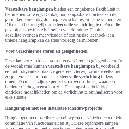
Verstelbare hanglampen
bieden een ongekende flexibiliteit in
het interieurontwerp. Dankzij hun aanpasbare functies kan de
gebruiker eenvoudig de hoogte en schaduwprojectie veranderen.
Dit maakt het mogelijk om
sfeervolle verlichting
te creëren die
past bij de specifieke behoeften van de ruimte. Denk aan
gezellige avonden met vrienden of een rustige leeshoek; een
unieke hanglamp kan de sfeer volledig beïnvloeden.
Voor verschillende sferen en gelegenheden
Deze lampen zijn ideaal voor diverse sferen en gelegenheden. In
de woonkamer kunnen
verstelbare hanglampen
bijvoorbeeld
een uitnodigende ambiance genereren, terwijl ze in de eetkamer
zorgen voor een romantische,
sfeervolle verlichting
tijdens
diners. Daarnaast zijn ze perfect voor werkruimtes, waar een
helderder licht gewenst kan zijn. De aanpasbaarheid biedt
eindeloze mogelijkheden om de verlichting te optimaliseren voor
elke situatie.
Hanglampen met een instelbare schaduwprojectie
Hanglampen met instelbare schaduwprojecties bieden een unieke
combinatie van functionaliteit en stijl. Deze bijzondere lampen
zijn ontworpen om niet alleen te verlichten, maar ook om elk