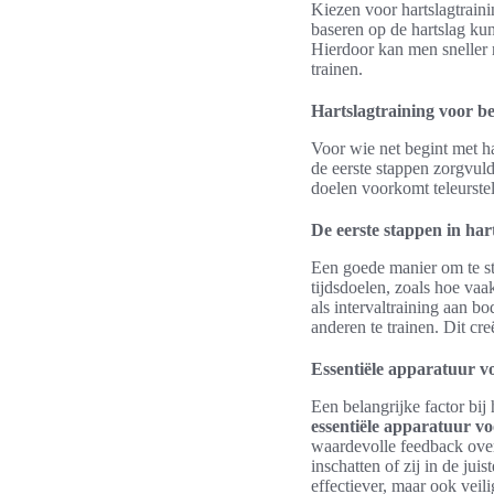
Kiezen voor hartslagtraini
baseren op de hartslag ku
Hierdoor kan men sneller 
trainen.
Hartslagtraining voor b
Voor wie net begint met ha
de eerste stappen zorgvuld
doelen voorkomt teleurste
De eerste stappen in har
Een goede manier om te sta
tijdsdoelen, zoals hoe vaa
als intervaltraining aan b
anderen te trainen. Dit cr
Essentiële apparatuur v
Een belangrijke factor bij 
essentiële apparatuur v
waardevolle feedback over
inschatten of zij in de jui
effectiever, maar ook veili