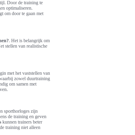
jl. Door de training te
en optimaliseren.
ogt om door te gaan met
nen?
. Het is belangrijk om
t stellen van realistische
gin met het vaststellen van
 waarbij zowel duurtraining
 handig om samen met
jven.
en sporthorloges zijn
dens de training en geven
s
kunnen trainers beter
de training niet alleen