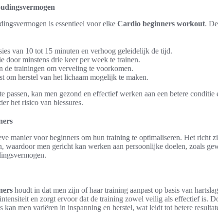
oudingsvermogen
ingsvermogen is essentieel voor elke
Cardio beginners workout
. De
ies van 10 tot 15 minuten en verhoog geleidelijk de tijd.
e door minstens drie keer per week te trainen.
an de trainingen om verveling te voorkomen.
 om herstel van het lichaam mogelijk te maken.
te passen, kan men gezond en effectief werken aan een betere conditie
r het risico van blessures.
ners
tieve manier voor beginners om hun training te optimaliseren. Het richt z
en, waardoor men gericht kan werken aan persoonlijke doelen, zoals gewi
udingsvermogen.
ners
houdt in dat men zijn of haar training aanpast op basis van hartslag
intensiteit en zorgt ervoor dat de training zowel veilig als effectief is. D
 kan men variëren in inspanning en herstel, wat leidt tot betere resultat