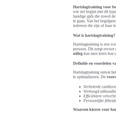
Hartslagtraining voor b
wie net begint met dit typ
handige gids die zowel d
te gaan. Van het begrijpen
iedereen die zijn of haar tr
Wat is hartslagtraining?
Hartslagtraining is een vo
persoon. Dit zorgt ervoor 
uitleg
kan men leren hoe d
Definitie en voordelen v
Hartslagtraining omvat het 
te optimaliseren. De
voord
Verbeterde cardiova
Verhoogd uithoudi
Efficiëntere vetver
Persoonlijke fithei
Waarom kiezen voor har