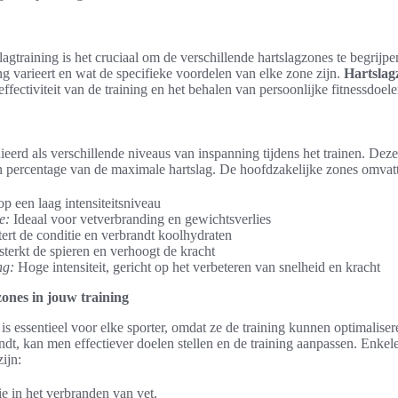
agtraining is het cruciaal om de verschillende hartslagzones te begrijpen
ing varieert en wat de specifieke voordelen van elke zone zijn.
Hartslag
ffectiviteit van de training en het behalen van persoonlijke fitnessdoele
ieerd als verschillende niveaus van inspanning tijdens het trainen. De
n percentage van de maximale hartslag. De hoofdzakelijke zones omvat
p een laag intensiteitsniveau
e:
Ideaal voor vetverbranding en gewichtsverlies
ert de conditie en verbrandt koolhydraten
terkt de spieren en verhoogt de kracht
ng:
Hoge intensiteit, gericht op het verbeteren van snelheid en kracht
ones in jouw training
is essentieel voor elke sporter, omdat ze de training kunnen optimalise
dt, kan men effectiever doelen stellen en de training aanpassen. Enkel
ijn:
ie in het verbranden van vet.