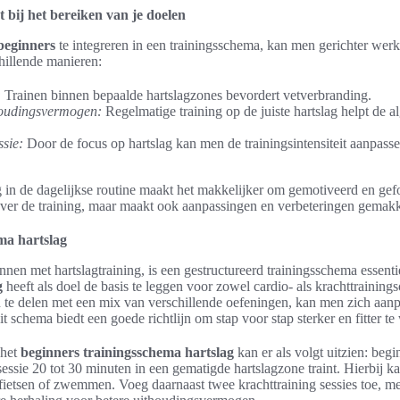
t bij het bereiken van je doelen
 beginners
te integreren in een trainingsschema, kan men gerichter werk
hillende manieren:
:
Trainen binnen bepaalde hartslagzones bevordert vetverbranding.
houdingsvermogen:
Regelmatige training op de juiste hartslag helpt de al
ssie:
Door de focus op hartslag kan men de trainingsintensiteit aanpass
ng in de dagelijkse routine maakt het makkelijker om gemotiveerd en gefo
 over de training, maar maakt ook aanpassingen en verbeteringen gemakke
ma hartslag
nen met hartslagtraining, is een gestructureerd trainingsschema essenti
g
heeft als doel de basis te leggen voor zowel cardio- als krachttraining
te delen met een mix van verschillende oefeningen, kan men zich aanpa
t schema biedt een goede richtlijn om stap voor stap sterker en fitter t
 het
beginners trainingsschema hartslag
kan er als volgt uitzien: beg
sessie 20 tot 30 minuten in een gematigde hartslagzone traint. Hierbij 
, fietsen of zwemmen. Voeg daarnaast twee krachttraining sessies toe, me