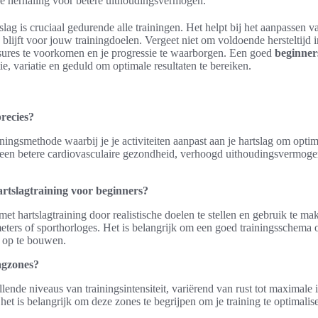
e herhaling voor betere uithoudingsvermogen.
lag is cruciaal gedurende alle trainingen. Het helpt bij het aanpassen va
ne blijft voor jouw trainingdoelen. Vergeet niet om voldoende hersteltijd
ssures te voorkomen en je progressie te waarborgen. Een goed
beginner
ie, variatie en geduld om optimale resultaten te bereiken.
precies?
iningsmethode waarbij je je activiteiten aanpast aan je hartslag om optim
 een betere cardiovasculaire gezondheid, verhoogd uithoudingsvermogen
rtslagtraining voor beginners?
et hartslagtraining door realistische doelen te stellen en gebruik te ma
eters of sporthorloges. Het is belangrijk om een goed trainingsschema o
jk op te bouwen.
agzones?
llende niveaus van trainingsintensiteit, variërend van rust tot maximale
het is belangrijk om deze zones te begrijpen om je training te optimalise