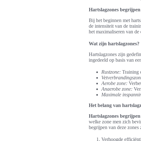
Hartslagzones begrijpen
Bij het beginnen met hartsl
de intensiteit van de train
het maximaliseren van de e
Wat zijn hartslagzones?
Hartslagzones zijn gedefin
ingedeeld op basis van ee
Rustzone:
Training o
Vetverbrandingszon
Aerobe zone:
Verbet
Anaerobe zone:
Vers
Maximale inspanni
Het belang van hartslagz
Hartslagzones begrijpen
welke zone men zich bevin
begrijpen van deze zones z
Verhoogde efficiënt