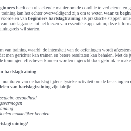
eginners
biedt een uitstekende manier om de conditie te verbeteren en g
e training kan het echter overweldigend zijn om te weten
waar te begi
e voordelen van
beginners hartslagtraining
als praktische stappen uitle
 van hartslagzones tot het kiezen van essentiële apparatuur, deze informa
ainingsreis wil starten.
rm van training waarbij de intensiteit van de oefeningen wordt afgestem
dat men gerichter kan trainen en betere resultaten kan behalen. Met de j
e trainingen effectiever kunnen worden ingericht door gebruik te make
an hartslagtraining
monitoren van de hartslag tijdens fysieke activiteit om de belasting en e
elen van hartslagtraining
zijn talrijk:
sculaire gezondheid
ngsvermogen
branding
ddoelen makkelijker behalen
tslagtraining?