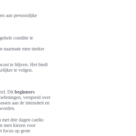
en aan persoonlijke
gehele conditie te
en naarmate men sterker
cust te blijven. Het biedt
lijker te volgen.
eel. Dit
beginners
soefeningen, verspreid over
ssen aan de intensiteit en
e worden.
in met drie dagen cardio
kan men kiezen voor
t focus op grote