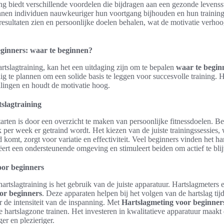
ng biedt verschillende voordelen die bijdragen aan een gezonde levenssti
nnen individuen nauwkeuriger hun voortgang bijhouden en hun training
resultaten zien en persoonlijke doelen behalen, wat de motivatie verho
eginners: waar te beginnen?
rtslagtraining, kan het een uitdaging zijn om te bepalen
waar te begin
ig te plannen om een solide basis te leggen voor succesvolle training. He
llingen en houdt de motivatie hoog.
tslagtraining
rten is door een overzicht te maken van persoonlijke fitnessdoelen. Be
k per week er getraind wordt. Het kiezen van de juiste trainingssessies,
od komt, zorgt voor variatie en effectiviteit. Veel beginners vinden het
eëert een ondersteunende omgeving en stimuleert beiden om actief te bli
oor beginners
hartslagtraining is het gebruik van de juiste apparatuur. Hartslagmeters 
oor beginners
. Deze apparaten helpen bij het volgen van de hartslag tij
 de intensiteit van de inspanning. Met
Hartslagmeting voor beginner
ste hartslagzone trainen. Het investeren in kwalitatieve apparatuur maakt 
ger en plezieriger.