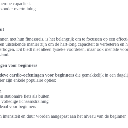
aerobe capaciteit.
 zonder overtraining.
ut
nen met hun fitnessreis, is het belangrijk om te focussen op een effec
n uitstekende manier zijn om de hart-long capaciteit te verbeteren en h
rhogen. Dit biedt niet alleen fysieke voordelen, maar ook mentale voor
tand.
ngen voor beginners
ctieve cardio-oefeningen voor beginners
die gemakkelijk in een dageli
r zijn enkele populaire opties:
n
 stationaire fiets als buiten
olledige lichaamstraining
deaal voor beginners
n intensiteit en duur worden aangepast aan het niveau van de beginner,