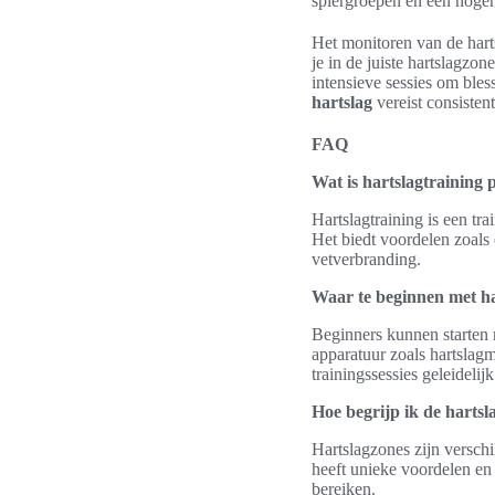
spiergroepen en een hoger
Het monitoren van de harts
je in de juiste hartslagzo
intensieve sessies om ble
hartslag
vereist consistent
FAQ
Wat is hartslagtraining 
Hartslagtraining is een tra
Het biedt voordelen zoals
vetverbranding.
Waar te beginnen met ha
Beginners kunnen starten m
apparatuur zoals hartslagm
trainingssessies geleideli
Hoe begrijp ik de hartsl
Hartslagzones zijn verschi
heeft unieke voordelen en 
bereiken.