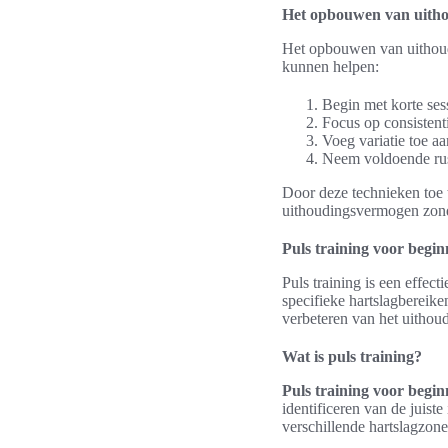
Het opbouwen van uith
Het opbouwen van uithoud
kunnen helpen:
Begin met korte sess
Focus op consistenti
Voeg variatie toe a
Neem voldoende rust
Door deze technieken toe 
uithoudingsvermogen zonde
Puls training voor begin
Puls training is een effec
specifieke hartslagbereik
verbeteren van het uitho
Wat is puls training?
Puls training voor begin
identificeren van de juiste 
verschillende hartslagzones