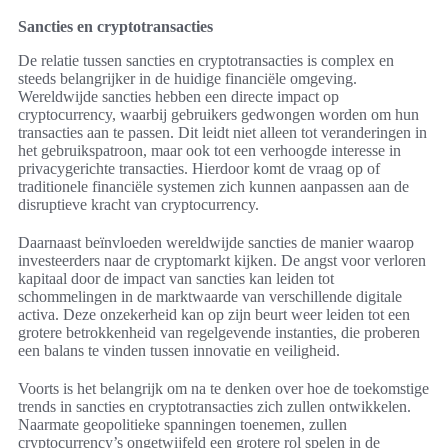
Sancties en cryptotransacties
De relatie tussen sancties en cryptotransacties is complex en
steeds belangrijker in de huidige financiële omgeving.
Wereldwijde sancties hebben een directe impact op
cryptocurrency, waarbij gebruikers gedwongen worden om hun
transacties aan te passen. Dit leidt niet alleen tot veranderingen in
het gebruikspatroon, maar ook tot een verhoogde interesse in
privacygerichte transacties. Hierdoor komt de vraag op of
traditionele financiële systemen zich kunnen aanpassen aan de
disruptieve kracht van cryptocurrency.
Daarnaast beïnvloeden wereldwijde sancties de manier waarop
investeerders naar de cryptomarkt kijken. De angst voor verloren
kapitaal door de impact van sancties kan leiden tot
schommelingen in de marktwaarde van verschillende digitale
activa. Deze onzekerheid kan op zijn beurt weer leiden tot een
grotere betrokkenheid van regelgevende instanties, die proberen
een balans te vinden tussen innovatie en veiligheid.
Voorts is het belangrijk om na te denken over hoe de toekomstige
trends in sancties en cryptotransacties zich zullen ontwikkelen.
Naarmate geopolitieke spanningen toenemen, zullen
cryptocurrency’s ongetwijfeld een grotere rol spelen in de