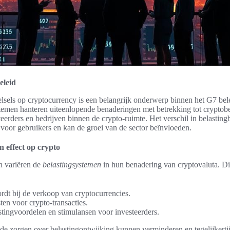
eleid
elsels op cryptocurrency is een belangrijk onderwerp binnen het G7 be
stemen hanteren uiteenlopende benaderingen met betrekking tot cryptobe
eerders en bedrijven binnen de crypto-ruimte. Het verschil in belasting
 voor gebruikers en kan de groei van de sector beïnvloeden.
 effect op crypto
n variëren de
belastingsystemen
in hun benadering van cryptovaluta. Dit 
rdt bij de verkoop van cryptocurrencies.
ten voor crypto-transacties.
stingvoordelen en stimulansen voor investeerders.
e zorgen over belastingontwijking kunnen verminderen en tegelijkertij