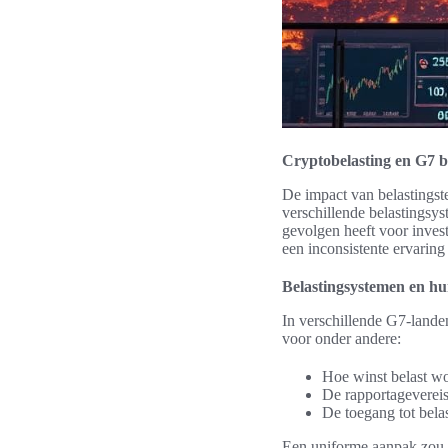
Cryptobelasting en G7 b
De impact van belastingst
verschillende belastingsy
gevolgen heeft voor invest
een inconsistente ervaring
Belastingsystemen en hun
In verschillende G7-lande
voor onder andere:
Hoe winst belast wo
De rapportagevereis
De toegang tot bela
Een uniforme aanpak zou d