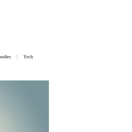
odies
Tech