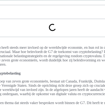
eeft steeds meer invloed op de wereldwijde economie, en hun rol in d
j cruciaal. Maar hoe beïnvloedt de G7 de toekomst van cryptobelasting?
ationale belastingstrategieën en de regelgeving rondom cryptovaluta. D
zeven grote economieën, wordt duidelijk hoe zij beleidsvorming en w
uren.
ryptobelasting
ep van zeven grote economieën, bestaat uit Canada, Frankrijk, Duitsland
 Verenigde Staten. Sinds de oprichting richt deze groep zich op crucia
e wereldwijd van invloed zijn. In de afgelopen jaren heeft de aandacht
 ondergaan, waarbij de opkomst van digitale valuta en cryptocurrencies
en thema dat steeds vaker besproken wordt binnen de G7. Dit heeft te