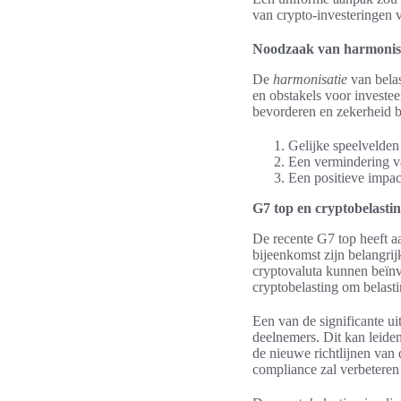
van crypto-investeringen 
Noodzaak van harmonisa
De
harmonisatie
van belas
en obstakels voor investee
bevorderen en zekerheid bi
Gelijke speelvelden 
Een vermindering va
Een positieve impac
G7 top en cryptobelastin
De recente G7 top heeft 
bijeenkomst zijn belangri
cryptovaluta kunnen beïnv
cryptobelasting om belasti
Een van de significante u
deelnemers. Dit kan leide
de nieuwe richtlijnen van 
compliance zal verbeteren