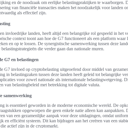
ijking en de noodzaak om eerlijke belastingpraktijken te waarborgen. 
lisering van financiële transacties maken het noodzakelijk voor landen
vaardig als effectief zijn.
asting
 invloedrijke landen, heeft altijd een belangrijke rol gespeeld in het
torische context toont aan hoe de G7 functioneert als een platform wa
eken en op te lossen. De synergistische samenwerking tussen deze lande
belastingstrategieën die verder gaan dan nationale muren.
de G7 en belastingen
 de G7 invloed op cryptobelasting uitgeoefend door middel van gezamenl
g in belastingzaken tussen deze landen heeft geleid tot belangrijke ve
mplicaties voor zowel nationale als internationale belastingwetgeving. Di
 van belastingbeleid met betrekking tot digitale valuta.
ale samenwerking
ing is essentieel geworden in de moderne economische wereld. De opk
vraagstukken opgeworpen die geen enkele natie alleen kan aanpakken. 
eren van een gezamenlijke aanpak voor deze uitdagingen, omdat uniformi
lijk en efficiënt systeem. Dit kan bijdragen aan het creëren van een sta
die actief zijn in de cryptomarkt.