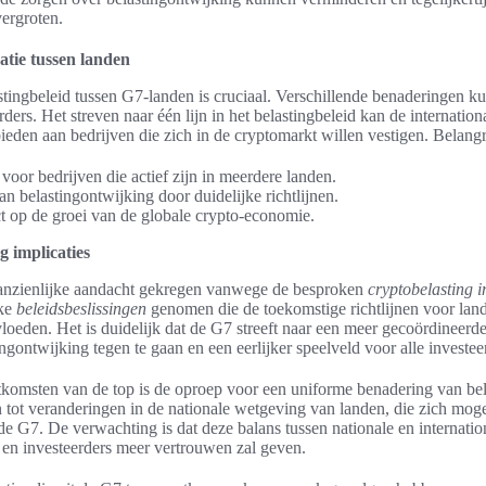
vergroten.
tie tussen landen
tingbeleid tussen G7-landen is cruciaal. Verschillende benaderingen ku
rders. Het streven naar één lijn in het belastingbeleid kan de internati
eden aan bedrijven die zich in de cryptomarkt willen vestigen. Belangr
voor bedrijven die actief zijn in meerdere landen.
n belastingontwijking door duidelijke richtlijnen.
t op de groei van de globale crypto-economie.
g implicaties
aanzienlijke aandacht gekregen vanwege de besproken
cryptobelasting i
jke
beleidsbeslissingen
genomen die de toekomstige richtlijnen voor land
loeden. Het is duidelijk dat de G7 streeft naar een meer gecoördineerd
ngontwijking tegen te gaan en een eerlijker speelveld voor alle investeer
itkomsten van de top is de oproep voor een uniforme benadering van bel
n tot veranderingen in de nationale wetgeving van landen, die zich moge
de G7. De verwachting is dat deze balans tussen nationale en internati
 en investeerders meer vertrouwen zal geven.