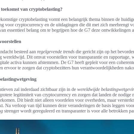
 toekomst van cryptobelasting?
ekomstige cryptobelasting vormt een belangrijk thema binnen de huidige
ng voor cryptocurrency en de uitdagingen die dit met zich meebrengt vo
t van essentieel belang om te begrijpen hoe de G7 deze ontwikkelingen 
voorstellen
andacht besteed aan
regelgevende trends
die gericht zijn op het bevorde
g wereldwijd. Dit omvat voorstellen voor transparantie en rapportage,
gitale activa kunnen afstemmen. De G7 heeft gepleit voor een coherente
en ervoor te zorgen dat cryptobezitters hun verantwoordelijkheden nak
elastingwetgeving
tieven zal inderdaad zichtbaar zijn in de
wereldwijde belastingwetgevi
grotere legitimiteit van cryptocurrency en zorgen dat landen de nodige 
orkomen. Dit biedt niet alleen voordelen voor overheden, maar versterk
kt. Na verloop van tijd kunnen deze veranderingen de basis leggen voo
ng
strenger wordt gereguleerd en transparanter is voor alle betrokken par