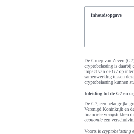
Inhoudsopgave
De Groep van Zeven (G7) h
cryptobelasting is daarbi
impact van de G7 op intern
samenwerking tussen deze 
cryptobelasting kunnen st
Inleiding tot de G7 en c
De G7, een belangrijke gro
Verenigd Koninkrijk en de
financiële vraagstukken di
economie
een verschuiving
Voorts is
cryptobelasting
e