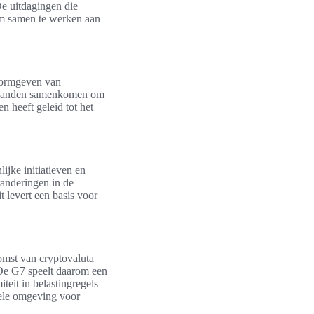
De uitdagingen die
 om samen te werken aan
 vormgeven van
ar landen samenkomen om
n heeft geleid tot het
ijke initiatieven en
randeringen in de
t levert een basis voor
omst van cryptovaluta
De G7 speelt daarom een
teit in belastingregels
biele omgeving voor