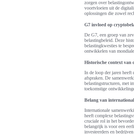
zorgen over belastingontw
voortvloeien uit de digita
oplossingen die zowel recht
G7 invloed op cryptobel
De G7, een groep van zeven
belastingbeleid. Deze his
belastingkwesties te bespr
ontwikkelen van mondiale 
Historische context van 
In de loop der jaren heeft
afspraken. De samenwerkin
belastingstructuren, met i
toekomstige ontwikkelingen
Belang van internation
Internationale samenwerk
heeft complexe belasting
cruciale rol in het bevord
belangrijk is voor een eer
investeerders en bedrijven 