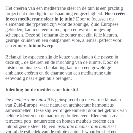
Het creëren van een mediterrane sfeer in de tuin is een prachtig
project dat uitnodigt tot ontspanning en gezelligheid.
Hoe creëer
je een mediterrane sfeer in je tuin?
Door te focussen op
elementen die typerend zijn voor de zonnige, Zuid-Europese
gebieden, kan men een ruime, open en warme omgeving
scheppen. Deze stijl omarmt de zomer met zijn felle kleuren,
geurige kruiden en een ontspannen vibe, allemaal perfect voor
een
zomers tuinontwerp.
Belangrijke aspecten zijn de keuze van planten die passen in
deze stijl, de kleuren en de inrichting van de ruimte. Door de
juiste combinatie van beplanting kan men een geweldige
ambiance creëren en de charme van een mediterrane tuin
eenvoudig naar eigen huis brengen.
Inleiding tot de mediterrane tuinstijl
De
mediterrane tuinstijl
is geïnspireerd op de warme klimaten
van Zuid-Europa, waar natuur en architectuur harmonieus
samensmelten. Deze stijl wordt gekenmerkt door het gebruik van
heldere kleuren en de nadruk op buitenleven. Elementen zoals
terracotta pots, natuursteen en houten meubels creëren een
uitnodigende sfeer. Bij een
inspiratie mediterrane tuin
staat
vooral de esthetiek van de ruimte centraal, waardoor het een