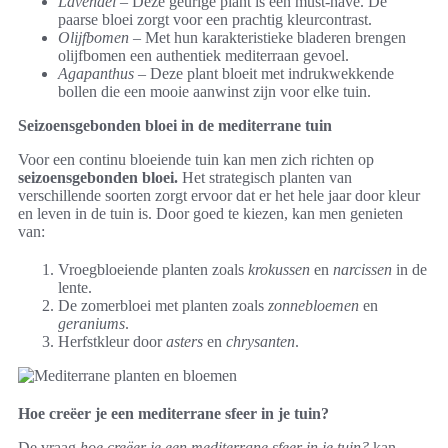
Lavendel
– Deze geurige plant is een must-have. De
paarse bloei zorgt voor een prachtig kleurcontrast.
Olijfbomen
– Met hun karakteristieke bladeren brengen
olijfbomen een authentiek mediterraan gevoel.
Agapanthus
– Deze plant bloeit met indrukwekkende
bollen die een mooie aanwinst zijn voor elke tuin.
Seizoensgebonden bloei in de mediterrane tuin
Voor een continu bloeiende tuin kan men zich richten op
seizoensgebonden bloei.
Het strategisch planten van
verschillende soorten zorgt ervoor dat er het hele jaar door kleur
en leven in de tuin is. Door goed te kiezen, kan men genieten
van:
Vroegbloeiende planten zoals
krokussen
en
narcissen
in de
lente.
De zomerbloei met planten zoals
zonnebloemen
en
geraniums
.
Herfstkleur door
asters
en
chrysanten
.
Hoe creëer je een mediterrane sfeer in je tuin?
De vraag
hoe creëer je een mediterrane sfeer in je tuin?
kan