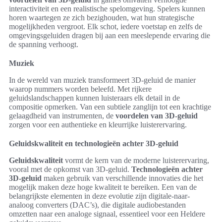
interactiviteit en een realistische spelomgeving. Spelers kunnen
horen waartegen ze zich bezighouden, wat hun strategische
mogelijkheden vergroot. Elk schot, iedere voetstap en zelfs de
omgevingsgeluiden dragen bij aan een meeslepende ervaring die
de spanning verhoogt.
Muziek
In de wereld van muziek transformeert 3D-geluid de manier
waarop nummers worden beleefd. Met rijkere
geluidslandschappen kunnen luisteraars elk detail in de
compositie opmerken. Van een subtiele zanglijn tot een krachtige
gelaagdheid van instrumenten, de
voordelen van 3D-geluid
zorgen voor een authentieke en kleurrijke luisterervaring.
Geluidskwaliteit en technologieën achter 3D-geluid
Geluidskwaliteit
vormt de kern van de moderne luisterervaring,
vooral met de opkomst van 3D-geluid.
Technologieën achter
3D-geluid
maken gebruik van verschillende innovaties die het
mogelijk maken deze hoge kwaliteit te bereiken. Een van de
belangrijkste elementen in deze evolutie zijn digitale-naar-
analoog converters (DAC’s), die digitale audiobestanden
omzetten naar een analoge signaal, essentieel voor een Heldere