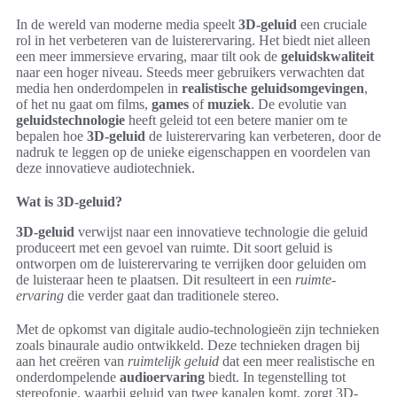
In de wereld van moderne media speelt
3D-geluid
een cruciale
rol in het verbeteren van de luisterervaring. Het biedt niet alleen
een meer immersieve ervaring, maar tilt ook de
geluidskwaliteit
naar een hoger niveau. Steeds meer gebruikers verwachten dat
media hen onderdompelen in
realistische geluidsomgevingen
,
of het nu gaat om films,
games
of
muziek
. De evolutie van
geluidstechnologie
heeft geleid tot een betere manier om te
bepalen hoe
3D-geluid
de luisterervaring kan verbeteren, door de
nadruk te leggen op de unieke eigenschappen en voordelen van
deze innovatieve audiotechniek.
Wat is 3D-geluid?
3D-geluid
verwijst naar een innovatieve technologie die geluid
produceert met een gevoel van ruimte. Dit soort geluid is
ontworpen om de luisterervaring te verrijken door geluiden om
de luisteraar heen te plaatsen. Dit resulteert in een
ruimte-
ervaring
die verder gaat dan traditionele stereo.
Met de opkomst van digitale audio-technologieën zijn technieken
zoals binaurale audio ontwikkeld. Deze technieken dragen bij
aan het creëren van
ruimtelijk geluid
dat een meer realistische en
onderdompelende
audioervaring
biedt. In tegenstelling tot
stereofonie, waarbij geluid van twee kanalen komt, zorgt 3D-