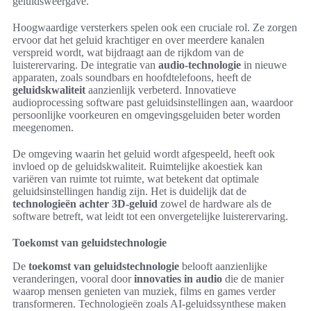
geluidsweergave.
Hoogwaardige versterkers spelen ook een cruciale rol. Ze zorgen
ervoor dat het geluid krachtiger en over meerdere kanalen
verspreid wordt, wat bijdraagt aan de rijkdom van de
luisterervaring. De integratie van
audio-technologie
in nieuwe
apparaten, zoals soundbars en hoofdtelefoons, heeft de
geluidskwaliteit
aanzienlijk verbeterd. Innovatieve
audioprocessing software past geluidsinstellingen aan, waardoor
persoonlijke voorkeuren en omgevingsgeluiden beter worden
meegenomen.
De omgeving waarin het geluid wordt afgespeeld, heeft ook
invloed op de geluidskwaliteit. Ruimtelijke akoestiek kan
variëren van ruimte tot ruimte, wat betekent dat optimale
geluidsinstellingen handig zijn. Het is duidelijk dat de
technologieën achter 3D-geluid
zowel de hardware als de
software betreft, wat leidt tot een onvergetelijke luisterervaring.
Toekomst van geluidstechnologie
De
toekomst van geluidstechnologie
belooft aanzienlijke
veranderingen, vooral door
innovaties in audio
die de manier
waarop mensen genieten van muziek, films en games verder
transformeren. Technologieën zoals AI-geluidssynthese maken