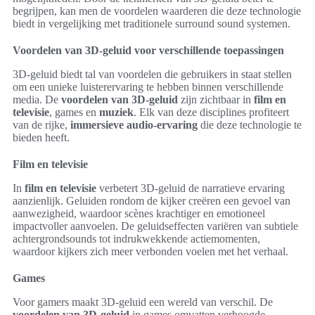
begrijpen, kan men de voordelen waarderen die deze technologie
biedt in vergelijking met traditionele surround sound systemen.
Voordelen van 3D-geluid voor verschillende toepassingen
3D-geluid biedt tal van voordelen die gebruikers in staat stellen
om een unieke luisterervaring te hebben binnen verschillende
media. De
voordelen van 3D-geluid
zijn zichtbaar in
film en
televisie
, games en
muziek
. Elk van deze disciplines profiteert
van de rijke,
immersieve audio-ervaring
die deze technologie te
bieden heeft.
Film en televisie
In
film en televisie
verbetert 3D-geluid de narratieve ervaring
aanzienlijk. Geluiden rondom de kijker creëren een gevoel van
aanwezigheid, waardoor scènes krachtiger en emotioneel
impactvoller aanvoelen. De geluidseffecten variëren van subtiele
achtergrondsounds tot indrukwekkende actiemomenten,
waardoor kijkers zich meer verbonden voelen met het verhaal.
Games
Voor gamers maakt 3D-geluid een wereld van verschil. De
voordelen van 3D-geluid
in games omvatten verhoogde