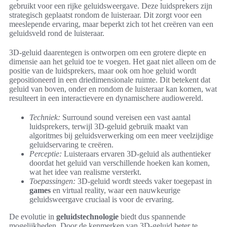
gebruikt voor een rijke geluidsweergave. Deze luidsprekers zijn
strategisch geplaatst rondom de luisteraar. Dit zorgt voor een
meeslepende ervaring, maar beperkt zich tot het creëren van een
geluidsveld rond de luisteraar.
3D-geluid daarentegen is ontworpen om een grotere diepte en
dimensie aan het geluid toe te voegen. Het gaat niet alleen om de
positie van de luidsprekers, maar ook om hoe geluid wordt
gepositioneerd in een driedimensionale ruimte. Dit betekent dat
geluid van boven, onder en rondom de luisteraar kan komen, wat
resulteert in een interactievere en dynamischere audiowereld.
Techniek:
Surround sound vereisen een vast aantal
luidsprekers, terwijl 3D-geluid gebruik maakt van
algoritmes bij geluidsverwerking om een meer veelzijdige
geluidservaring te creëren.
Perceptie:
Luisteraars ervaren 3D-geluid als authentieker
doordat het geluid van verschillende hoeken kan komen,
wat het idee van realisme versterkt.
Toepassingen:
3D-geluid wordt steeds vaker toegepast in
games
en virtual reality, waar een nauwkeurige
geluidsweergave cruciaal is voor de ervaring.
De evolutie in
geluidstechnologie
biedt dus spannende
mogelijkheden. Door de kenmerken van 3D-geluid beter te