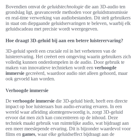
Bovendien omvat de
geluidstechnologie
die aan 3D-audio ten
grondslag ligt, geavanceerde methoden voor geluidstransmissie
en real-time verwerking van audiobestanden. Dit stelt gebruikers
in staat om diepgaande geluidservaringen te beleven, waarbij elk
geluidscadeau met precisie wordt weergegeven.
Hoe draagt 3D-geluid bij aan een betere luisterervaring?
3D-geluid speelt een cruciale rol in het verbeteren van de
luisterervaring. Het creëert een omgeving waarin gebruikers zich
volledig kunnen onderdompelen in de audio. Door gebruik te
maken van innovatieve technieken wordt een
verhoogde
immersie
gecreëerd, waardoor audio niet alleen gehoord, maar
ook gevoeld kan worden.
Verhoogde immersie
De
verhoogde immersie
die 3D-geluid biedt, heeft een directe
impact op hoe luisteraars hun audio-ervaring ervaren. In een
wereld waar afleiding alomtegenwoordig is, zorgt 3D-geluid
ervoor dat men zich kan concentreren op de inhoud. Deze
techniek maakt gebruik van ruimtelijke audio, wat bijdraagt aan
een meer meeslepende ervaring. Dit is bijzonder waardevol voor
films en
games
, waar elke geluidseffect bijdraagt aan de