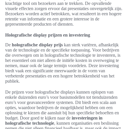
krachtige tool om bezoekers aan te trekken. De opvallende
visuele effecten zorgen ervoor dat presentaties onvergetelijk zijn.
Bezoekers worden actief betrokken, wat resulteert in een hogere
retentie van informatie en een grotere interesse in de
gepresenteerde producten of diensten.
Holografische display prijzen en investering
De
holografische display prijs
kan sterk variëren, afhankelijk
van de technologie en de specifieke toepassing. Voor bedrijven
die overwegen om in holografische technologie te investeren, is
het essentieel om niet alleen de initiële kosten in overweging te
nemen, maar ook de lange termijn voordelen. Deze investering
biedt vaak een significante meerwaarde in de vorm van
verbeterde presentaties en een hogere betrokkenheid van het
publiek.
De prijzen voor holografische displays kunnen oplopen van
enkele duizenden euro’s voor basismodellen tot tienduizenden
euro’s voor geavanceerdere systemen. Dit biedt een scala aan
opties, waardoor bedrijven de mogelijkheid hebben om een
oplossing te kiezen die aansluit bij hun specifieke behoeften en
budget. Door goed te kijken naar de
investeringen in
holografische technologie
, kunnen organisaties een beslissing
nemen die niet alleen financieel haalbaar is, maar ook de impact