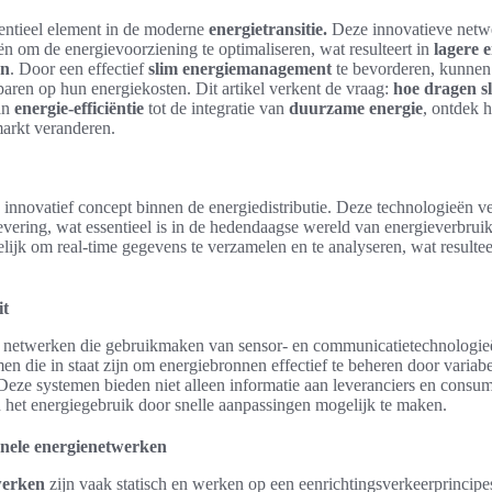
sentieel element in de moderne
energietransitie.
Deze innovatieve netw
n om de energievoorziening te optimaliseren, wat resulteert in
lagere 
en
. Door een effectief
slim energiemanagement
te bevorderen, kunne
paren op hun energiekosten. Dit artikel verkent de vraag:
hoe dragen s
an
energie-efficiëntie
tot de integratie van
duurzame energie
, ontdek 
arkt veranderen.
nnovatief concept binnen de energiedistributie. Deze technologieën verb
levering, wat essentieel is in de hedendaagse wereld van energieverbruik
jk om real-time gegevens te verzamelen en te analyseren, wat resulteer
it
le netwerken die gebruikmaken van sensor- en communicatietechnologi
en die in staat zijn om energiebronnen effectief te beheren door variab
 Deze systemen bieden niet alleen informatie aan leveranciers en consu
 het energiegebruik door snelle aanpassingen mogelijk te maken.
onele energienetwerken
werken
zijn vaak statisch en werken op een eenrichtingsverkeerprincip