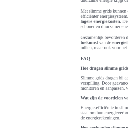
duurzame energie krijgt de
Met slimme grids kunnen 
efficiënter energiesysteem.
lagere energiekosten
. De
schoner en duurzamer ener
Gezamenlijk bevorderen d
toekomst
van de
energiet
milieu, maar ook voor het
FAQ
Hoe dragen slimme grids
Slimme grids dragen bij a
verspilling. Door geavanc
monitoren en aanpassen, wa
Wat zijn de voordelen va
Energie-efficiëntie in sli
staat om hun energieverbru
de energierekeningen.
Hoe verhouden slimme gr