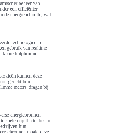
namischer beheer van
der een efficiënter
in de energiebehoefte, wat
ceerde technologieën en
en gebruik van realtime
chikbare hulpbronnen.
nologieën kunnen deze
oor gericht hun
slimme meters, dragen bij
iverse energiebronnen
te spelen op fluctuaties in
edrijven
hun
nergiebronnen maakt deze