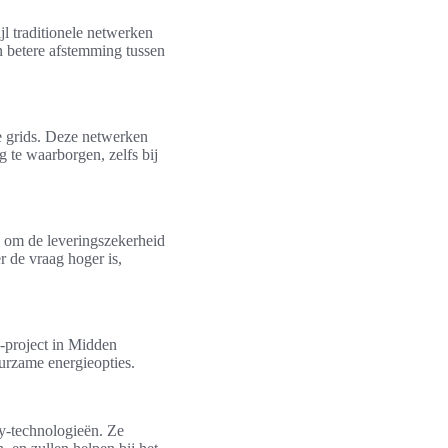
jl traditionele netwerken
n betere afstemming tussen
e grids. Deze netwerken
 te waarborgen, zelfs bij
n om de leveringszekerheid
r de vraag hoger is,
d-project in Midden
urzame energieopties.
gy-technologieën. Ze