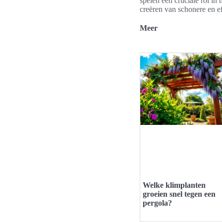
spelen een cruciale rol in
creëren van schonere en ef
Meer
Welke klimplanten
groeien snel tegen een
pergola?