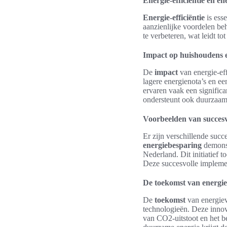
Energie-efficiëntie en e
Energie-efficiëntie
is ess
aanzienlijke voordelen be
te verbeteren, wat leidt t
Impact op huishoudens 
De
impact
van energie-eff
lagere energienota’s en ee
ervaren vaak een significa
ondersteunt ook duurzaa
Voorbeelden van succesv
Er zijn verschillende succ
energiebesparing
demonst
Nederland. Dit initiatief 
Deze succesvolle impleme
De toekomst van energie
De
toekomst
van energiev
technologieën. Deze innova
van CO2-uitstoot en het 