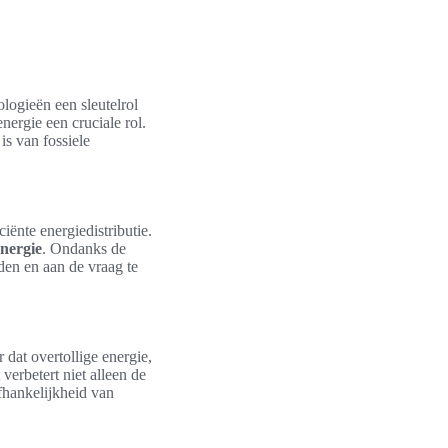
ogieën een sleutelrol
ergie een cruciale rol.
is van fossiele
iënte energiedistributie.
nergie
. Ondanks de
iden en aan de vraag te
 dat overtollige energie,
verbetert niet alleen de
fhankelijkheid van