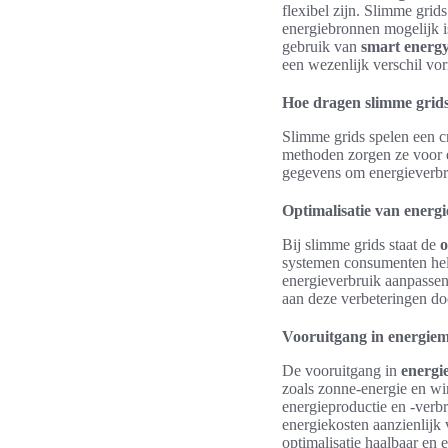
flexibel zijn. Slimme gri
energiebronnen mogelijk i
gebruik van
smart energy
een wezenlijk verschil vo
Hoe dragen slimme grids
Slimme grids spelen een c
methoden zorgen ze voor 
gegevens om energieverbrui
Optimalisatie van energ
Bij slimme grids staat de
o
systemen consumenten help
energieverbruik aanpassen,
aan deze verbeteringen doo
Vooruitgang in energi
De vooruitgang in
energ
zoals zonne-energie en win
energieproductie en -verb
energiekosten aanzienlijk
optimalisatie haalbaar en e