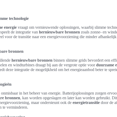
imme technologie
e energie
vraagt om vernieuwende oplossingen, waarbij slimme technol
 speelt de integratie van
hernieuwbare bronnen
zoals zonne- en winden
el voor de transitie naar een energievoorziening die minder afhankelijk 
wbare bronnen
illende
hernieuwbare bronnen
binnen slimme grids bevordert een effic
len en windturbines draagt bij aan de vergrote optie voor
duurzame e
 biedt deze integratie de mogelijkheid om het energieaanbod beter te spre
logieën
 onmisbaar in het beheer van energie. Batterijoplossingen zorgen ervoor
re bronnen
, kan worden opgeslagen en later kan worden gebruikt. Dit 
nergievoorziening, maar ondersteunt ook de
energietransitie
door de a
n te verminderen.