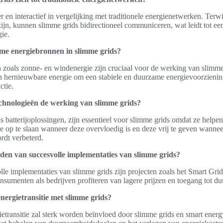
r en interactief in vergelijking met traditionele energienetwerken. Terwi
zijn, kunnen slimme grids bidirectioneel communiceren, wat leidt tot ee
ie.
me energiebronnen in slimme grids?
zoals zonne- en windenergie zijn cruciaal voor de werking van slimm
an hernieuwbare energie om een stabiele en duurzame energievoorziening
ctie.
chnologieën de werking van slimme grids?
s batterijoplossingen, zijn essentieel voor slimme grids omdat ze helpe
e op te slaan wanneer deze overvloedig is en deze vrij te geven wannee
rdt verbeterd.
lden van succesvolle implementaties van slimme grids?
le implementaties van slimme grids zijn projecten zoals het Smart Gri
sumenten als bedrijven profiteren van lagere prijzen en toegang tot du
nergietransitie met slimme grids?
etransitie zal sterk worden beïnvloed door slimme grids en smart ener