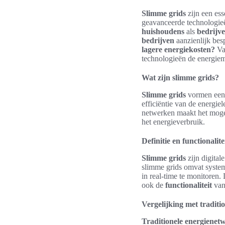
Slimme grids
zijn een es
geavanceerde technologieë
huishoudens
als
bedrijv
bedrijven
aanzienlijk bes
lagere energiekosten?
V
technologieën de energiem
Wat zijn slimme grids?
Slimme grids
vormen een i
efficiëntie van de energie
netwerken maakt het mogeli
het energieverbruik.
Definitie en functionalite
Slimme grids
zijn digita
slimme grids omvat system
in real-time te monitoren.
ook de
functionaliteit
van
Vergelijking met traditi
Traditionele energienet