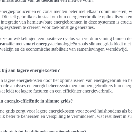
 infrastructuur van de
toekomst
een nieuwe vorm.
energieproducenten en consumenten beter met elkaar communiceren, wa
 Dit stelt gebruikers in staat om hun energieverbruik te optimaliseren en 
 integratie van hernieuwbare energiebronnen in deze systemen is crucia
giesysteem te creëren voor toekomstige generaties.
eze ontwikkelingen een positieve cyclus van verduurzaming binnen d
ransitie
met
smart energy
-technologieën zoals slimme grids biedt niet
 welzijn en de economische stabiliteit van samenlevingen wereldwijd.
 bij aan lagere energiekosten?
an lagere energiekosten door het optimaliseren van energiegebruik en h
eerde analyses en energiebeheer-systemen kunnen gebruikers hun energi
t leidt tot lagere facturen en een efficiënter energieverbruik.
n energie-efficiëntie in slimme grids?
mme grids zorgt voor lagere energiekosten voor zowel huishoudens als bed
ik beter te beheersen en verspilling te verminderen, wat resulteert in s
ids zich tot traditionele energienetwerken?