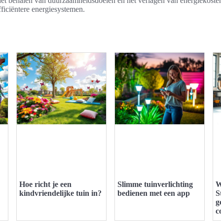
 het behalen van duurzaamheidsdoelen en het verlagen van energiekosten,
ficiëntere energiesystemen.
Hoe richt je een
Slimme tuinverlichting
W
kindvriendelijke tuin in?
bedienen met een app
S
g
c