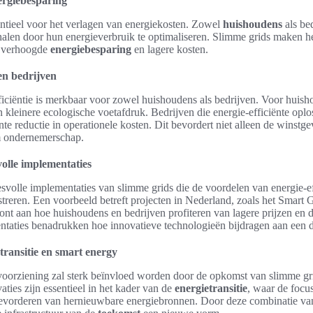
nergiebesparing
entieel voor het verlagen van energiekosten. Zowel
huishoudens
als be
halen door hun energieverbruik te optimaliseren. Slimme grids maken h
ot verhoogde
energiebesparing
en lagere kosten.
en bedrijven
iciëntie is merkbaar voor zowel huishoudens als bedrijven. Voor huishou
n kleinere ecologische voetafdruk. Bedrijven die energie-efficiënte op
nte reductie in operationele kosten. Dit bevordert niet alleen de winst
m ondernemerschap.
olle implementaties
esvolle implementaties van slimme grids die de voordelen van energie-ef
reren. Een voorbeeld betreft projecten in Nederland, zoals het Smart 
toont aan hoe huishoudens en bedrijven profiteren van lagere prijzen en
ntaties benadrukken hoe innovatieve technologieën bijdragen aan een 
transitie en smart energy
oorziening zal sterk beïnvloed worden door de opkomst van slimme gr
ties zijn essentieel in het kader van de
energietransitie
, waar de focu
bevorderen van hernieuwbare energiebronnen. Door deze combinatie v