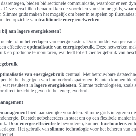
ds daarentegen, bieden bidirectionele communicatie, waardoor er een dy
s. Deze verschillen benadrukken de voordelen van slimme grids, waaron
.
Slimme grids maken het mogelijk om beter in te spelen op fluctuaties 
rmt ten opzichte van
traditionele energienetwerken
.
 bij aan lagere energiekosten?
ruciale rol in het verlagen van energiekosten. Door middel van geavan
een effectieve
optimalisatie van energiegebruik
. Deze netwerken mak
k en productie te monitoren, wat leidt tot efficiënter gebruik van bes
iegebruik
ptimalisatie van energiegebruik
centraal. Met betrouwbare datatech
en bij het begrijpen van hun verbruikspatronen. Klanten kunnen hierd
 wat resulteert in
lagere energiekosten
. Slimme technologieën, zoals 
r direct inzicht te geven in het energieverbruik.
emanagement
iemanagement
biedt aanzienlijke voordelen. Slimme grids integreren d
denergie. Dit stelt netbeheerders in staat om op een flexibele manier in 
ruik. Door
energie-efficiëntie
te bevorderen, kunnen
huishoudens
en
b
 verlagen. Het gebruik van
slimme technologie
voor het beheren van e
ffectief.