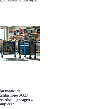
 en zullen helpen bij het
at maakt de
tahlgruppe SG23
ereedschapswagen zo
ompleet?