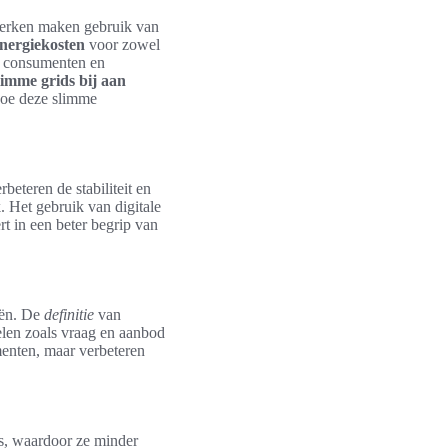
erken maken gebruik van
energiekosten
voor zowel
n consumenten en
limme grids bij aan
hoe deze slimme
eteren de stabiliteit en
. Het gebruik van digitale
t in een beter begrip van
eën. De
definitie
van
elen zoals vraag en aanbod
menten, maar verbeteren
es, waardoor ze minder