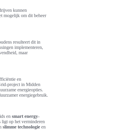
drijven kunnen
et mogelijk om dit beheer
dens resulteert dit in
lossingen implementeren,
gevendheid, maar
ficiëntie en
Grid-project in Midden
 duurzame energieopties.
duurzamer energiegebruik.
ids en
smart energy
-
s ligt op het verminderen
an
slimme technologie
en