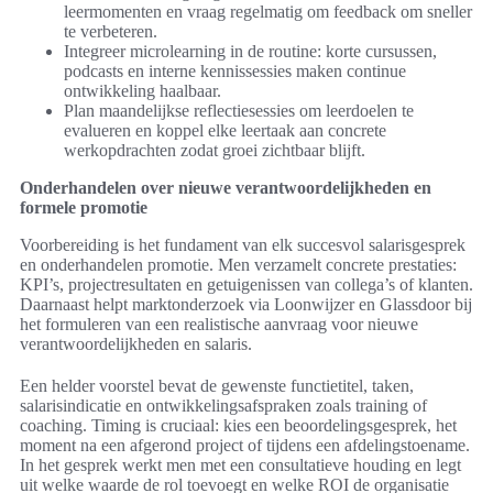
leermomenten en vraag regelmatig om feedback om sneller
te verbeteren.
Integreer microlearning in de routine: korte cursussen,
podcasts en interne kennissessies maken continue
ontwikkeling haalbaar.
Plan maandelijkse reflectiesessies om leerdoelen te
evalueren en koppel elke leertaak aan concrete
werkopdrachten zodat groei zichtbaar blijft.
Onderhandelen over nieuwe verantwoordelijkheden en
formele promotie
Voorbereiding is het fundament van elk succesvol salarisgesprek
en onderhandelen promotie. Men verzamelt concrete prestaties:
KPI’s, projectresultaten en getuigenissen van collega’s of klanten.
Daarnaast helpt marktonderzoek via Loonwijzer en Glassdoor bij
het formuleren van een realistische aanvraag voor nieuwe
verantwoordelijkheden en salaris.
Een helder voorstel bevat de gewenste functietitel, taken,
salarisindicatie en ontwikkelingsafspraken zoals training of
coaching. Timing is cruciaal: kies een beoordelingsgesprek, het
moment na een afgerond project of tijdens een afdelingstoename.
In het gesprek werkt men met een consultatieve houding en legt
uit welke waarde de rol toevoegt en welke ROI de organisatie