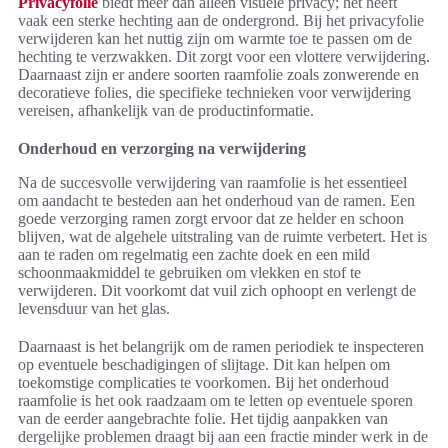
Privacyfolie
biedt meer dan alleen visuele privacy; het heeft
vaak een sterke hechting aan de ondergrond. Bij het privacyfolie
verwijderen kan het nuttig zijn om warmte toe te passen om de
hechting te verzwakken. Dit zorgt voor een vlottere verwijdering.
Daarnaast zijn er andere soorten raamfolie zoals zonwerende en
decoratieve folies, die specifieke technieken voor verwijdering
vereisen, afhankelijk van de productinformatie.
Onderhoud en verzorging na verwijdering
Na de succesvolle verwijdering van raamfolie is het essentieel
om aandacht te besteden aan het onderhoud van de ramen. Een
goede verzorging ramen zorgt ervoor dat ze helder en schoon
blijven, wat de algehele uitstraling van de ruimte verbetert. Het is
aan te raden om regelmatig een zachte doek en een mild
schoonmaakmiddel te gebruiken om vlekken en stof te
verwijderen. Dit voorkomt dat vuil zich ophoopt en verlengt de
levensduur van het glas.
Daarnaast is het belangrijk om de ramen periodiek te inspecteren
op eventuele beschadigingen of slijtage. Dit kan helpen om
toekomstige complicaties te voorkomen. Bij het onderhoud
raamfolie is het ook raadzaam om te letten op eventuele sporen
van de eerder aangebrachte folie. Het tijdig aanpakken van
dergelijke problemen draagt bij aan een fractie minder werk in de