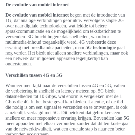
De evolutie van mobiel internet
De evolutie van mobiel internet
begon met de introductie van
1G, dat analoge verbindingen gebruikte. Vervolgens stapte 2G
over naar digitale technologieën, wat leidde tot betere
spraakcommunicatie en de mogelijkheid om tekstberichten te
verzenden. 3G bracht hogere datasnelheden, waardoor
multimedia-inhoud toegankelijk werd. 4G verbeterde deze
ervaring met breedbandcapaciteiten, maar
5G technologie
gaat
nog verder. Het biedt niet alleen snellere verbindingen, maar ook
een netwerk dat miljoenen apparaten tegelijkertijd kan
ondersteunen.
Verschillen tussen 4G en 5G
Wanneer men kijkt naar de verschillen tussen 4G en 5G, vallen
de verbetering in snelheid en latency meteen op. 5G biedt
datasnelheden tot 10 Gbps, wat enorm is vergeleken met de 1
Gbps die 4G in het beste geval kan bieden. Latentie, of de tijd
die nodig is om een signaal te verzenden en te ontvangen, is ook
aanzienlijk verlaagd met 5G. Dit betekent dat gebruikers een
snellere en meer responsieve ervaring krijgen. Bovendien kan 5G
meer apparaten met elkaar verbinden zonder dat dit ten koste gaat
van de netwerkkwaliteit, wat een cruciale stap is naar een beter
verbonden ecosysteem.