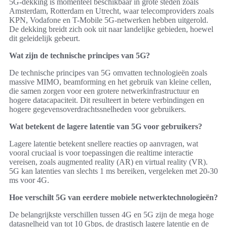
5G-dekking is momenteel beschikbaar in grote steden zoals
Amsterdam, Rotterdam en Utrecht, waar telecomproviders zoals
KPN, Vodafone en T-Mobile 5G-netwerken hebben uitgerold.
De dekking breidt zich ook uit naar landelijke gebieden, hoewel
dit geleidelijk gebeurt.
Wat zijn de technische principes van 5G?
De technische principes van 5G omvatten technologieën zoals
massive MIMO, beamforming en het gebruik van kleine cellen,
die samen zorgen voor een grotere netwerkinfrastructuur en
hogere datacapaciteit. Dit resulteert in betere verbindingen en
hogere gegevensoverdrachtssnelheden voor gebruikers.
Wat betekent de lagere latentie van 5G voor gebruikers?
Lagere latentie betekent snellere reacties op aanvragen, wat
vooral cruciaal is voor toepassingen die realtime interactie
vereisen, zoals augmented reality (AR) en virtual reality (VR).
5G kan latenties van slechts 1 ms bereiken, vergeleken met 20-30
ms voor 4G.
Hoe verschilt 5G van eerdere mobiele netwerktechnologieën?
De belangrijkste verschillen tussen 4G en 5G zijn de mega hoge
datasnelheid van tot 10 Gbps, de drastisch lagere latentie en de