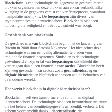
Blockchain
is een technologie die gegevens in gestructureerde
blokken organiseert en deze blokken aan elkaar verbindt. Elke
wijziging in de gegevens vereist een verificatieproces, waardoor
manipulatie moeilijk is. De
toepassingen
zijn divers; van
cryptocurrencies tot identiteitsbeheer.
Blockchain
biedt een
oplossing die veiligheid en betrouwbaarheid waarborgt.
Geschiedenis van blockchain
De
geschiedenis van blockchain
begint met de lancering van
Bitcoin in 2008 door Satoshi Nakamoto. Het idee achter deze
technologie was om een veilig alternatief te bieden voor
traditionele financiële systemen. Sindsdien is de technologie
geëvolueerd en zijn er tal van
toepassingen
ontwikkeld die
verder gaan dan alleen financiële
transacties
. Blockchain heeft
zijn weg gevonden naar sectors zoals
gezondheidszorg
en
digitale identiteit
, en blijft zich aanpassen aan de behoeften van
de moderne wereld.
Hoe werkt blockchain in digitale identiteitsbeheer?
Blockchain heeft een transformerende rol binnen digitaal
identiteitsbeheer. De technologie biedt een betrouwbare structuur
die het beheer van identiteitsgegevens aanzienlijk verbetert. Dit
gebeurt voornamelijk dankzij
decentralisatie
, die