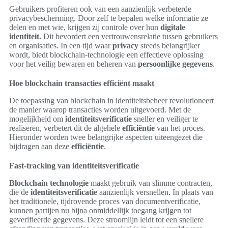
Gebruikers profiteren ook van een aanzienlijk verbeterde
privacybescherming. Door zelf te bepalen welke informatie ze
delen en met wie, krijgen zij controle over hun
digitale
identiteit.
Dit bevordert een vertrouwensrelatie tussen gebruikers
en organisaties. In een tijd waar
privacy
steeds belangrijker
wordt, biedt blockchain-technologie een effectieve oplossing
voor het veilig bewaren en beheren van
persoonlijke gegevens
.
Hoe blockchain transacties efficiënt maakt
De toepassing van blockchain in identiteitsbeheer revolutioneert
de manier waarop transacties worden uitgevoerd. Met de
mogelijkheid om
identiteitsverificatie
sneller en veiliger te
realiseren, verbetert dit de algehele
efficiëntie
van het proces.
Hieronder worden twee belangrijke aspecten uiteengezet die
bijdragen aan deze
efficiëntie
.
Fast-tracking van identiteitsverificatie
Blockchain technologie
maakt gebruik van slimme contracten,
die de
identiteitsverificatie
aanzienlijk versnellen. In plaats van
het traditionele, tijdrovende proces van documentverificatie,
kunnen partijen nu bijna onmiddellijk toegang krijgen tot
geverifieerde gegevens. Deze stroomlijn leidt tot een snellere