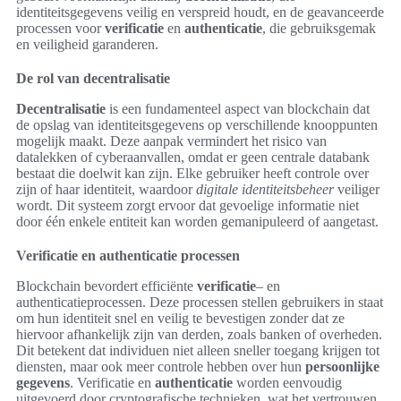
identiteitsgegevens veilig en verspreid houdt, en de geavanceerde
processen voor
verificatie
en
authenticatie
, die gebruiksgemak
en veiligheid garanderen.
De rol van decentralisatie
Decentralisatie
is een fundamenteel aspect van blockchain dat
de opslag van identiteitsgegevens op verschillende knooppunten
mogelijk maakt. Deze aanpak vermindert het risico van
datalekken of cyberaanvallen, omdat er geen centrale databank
bestaat die doelwit kan zijn. Elke gebruiker heeft controle over
zijn of haar identiteit, waardoor
digitale identiteitsbeheer
veiliger
wordt. Dit systeem zorgt ervoor dat gevoelige informatie niet
door één enkele entiteit kan worden gemanipuleerd of aangetast.
Verificatie en authenticatie processen
Blockchain bevordert efficiënte
verificatie
– en
authenticatieprocessen. Deze processen stellen gebruikers in staat
om hun identiteit snel en veilig te bevestigen zonder dat ze
hiervoor afhankelijk zijn van derden, zoals banken of overheden.
Dit betekent dat individuen niet alleen sneller toegang krijgen tot
diensten, maar ook meer controle hebben over hun
persoonlijke
gegevens
. Verificatie en
authenticatie
worden eenvoudig
uitgevoerd door cryptografische technieken, wat het vertrouwen