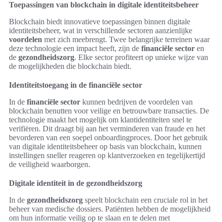
Toepassingen van blockchain in digitale identiteitsbeheer
Blockchain biedt innovatieve toepassingen binnen digitale
identiteitsbeheer, wat in verschillende sectoren aanzienlijke
voordelen
met zich meebrengt. Twee belangrijke terreinen waar
deze technologie een impact heeft, zijn de
financiële sector
en
de
gezondheidszorg
. Elke sector profiteert op unieke wijze van
de mogelijkheden die blockchain biedt.
Identiteitstoegang in de financiële sector
In de
financiële sector
kunnen bedrijven de voordelen van
blockchain benutten voor veilige en betrouwbare transacties. De
technologie maakt het mogelijk om klantidentiteiten snel te
verifiëren. Dit draagt bij aan het verminderen van fraude en het
bevorderen van een soepel onboardingproces. Door het gebruik
van digitale identiteitsbeheer op basis van blockchain, kunnen
instellingen sneller reageren op klantverzoeken en tegelijkertijd
de veiligheid waarborgen.
Digitale identiteit in de gezondheidszorg
In de
gezondheidszorg
speelt blockchain een cruciale rol in het
beheer van medische dossiers. Patiënten hebben de mogelijkheid
om hun informatie veilig op te slaan en te delen met