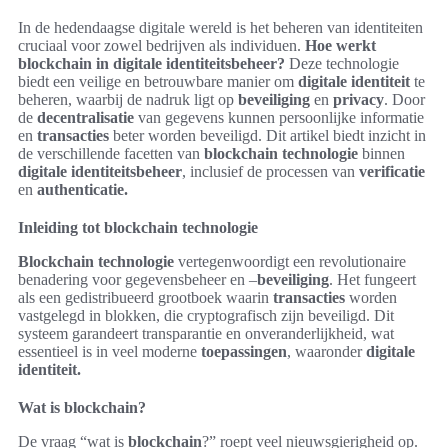
In de hedendaagse digitale wereld is het beheren van identiteiten
cruciaal voor zowel bedrijven als individuen.
Hoe werkt
blockchain in digitale identiteitsbeheer?
Deze technologie
biedt een veilige en betrouwbare manier om
digitale identiteit
te
beheren, waarbij de nadruk ligt op
beveiliging
en
privacy
. Door
de
decentralisatie
van gegevens kunnen persoonlijke informatie
en
transacties
beter worden beveiligd. Dit artikel biedt inzicht in
de verschillende facetten van
blockchain technologie
binnen
digitale identiteitsbeheer
, inclusief de processen van
verificatie
en
authenticatie.
Inleiding tot blockchain technologie
Blockchain technologie
vertegenwoordigt een revolutionaire
benadering voor gegevensbeheer en –
beveiliging
. Het fungeert
als een gedistribueerd grootboek waarin
transacties
worden
vastgelegd in blokken, die cryptografisch zijn beveiligd. Dit
systeem garandeert transparantie en onveranderlijkheid, wat
essentieel is in veel moderne
toepassingen
, waaronder
digitale
identiteit.
Wat is blockchain?
De vraag “wat is
blockchain
?” roept veel nieuwsgierigheid op.