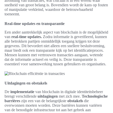
afronding van transacties, wat cruciaal is in een wereld waar
snelheid van groot belang is. Bovendien wordt de kans op fouten
of manipulatie verkleind, waardoor de betrouwbaarheid
toeneemt.
Real-time updates en transparantie
Een ander aantrekkelijk aspect van blockchain is de mogelijkheid
van
real-time updates.
Zodra informatie is geverifieerd, kunnen
alle betrokken partijen onmiddellijk toegang krijgen tot deze
gegevens. Dit bevordert niet alleen een snellere besluitvorming,
maar biedt ook een transparante kijk op het identificatieproces.
Mensen kunnen met vertrouwen transacties aangaan, wetende
dat de informatie actueel en veilig is. Deze transparantie is
essentieel voor samenwerking tussen gebruikers en organisaties.
Uitdagingen en obstakels
De
implementatie
van blockchain in digitale identiteitsbeheer
brengt verschillende
uitdagingen
met zich mee.
Technologische
barrières
zijn een van de belangrijkste
obstakels
die
overwonnen moeten worden. Deze barrières kunnen variëren
van de benodigde infrastructuur tot aan het gebrek aan