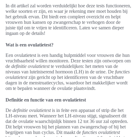
In dit artikel zal worden verduidelijkt hoe deze tests functioneren,
welke soorten er zijn, en waar je rekening mee moet houden bij
het gebruik ervan. Dit biedt een compleet overzicht en helpt
vrouwen hun kansen op zwangerschap te verhogen door de
juiste tijd om te vrijen te identificeren. Laten we samen dieper
ingaan op de details!
Wat is een ovulatietest?
Een ovulatietest is een handig hulpmiddel voor vrouwen die hun
vruchtbaarheid willen monitoren. Deze testen zijn ontworpen om
de
definitie ovulatietest
te verduidelijken: het meten van de
niveaus van luteïniserend hormoon (LH) in de urine. De
functies
ovulatietest
zijn gericht op het identificeren van de vruchtbare
dagen in de menstruatiecyclus, waardoor het makkelijker wordt
om te bepalen wanneer de ovulatie plaatsvindt.
Definitie en functie van een ovulatietest
De
definitie ovulatietest
is in feite een apparaat of strip die het
LH-niveau meet. Wanneer het LH-niveau stijgt, signaliseert dit
dat de ovulatie waarschijnlijk binnen 12 tot 36 uur zal optreden.
Dit helpt vrouwen bij het plannen van zwangerschap of bij het
begrijpen van hun cyclus. Dit maakt de
functies ovulatietest