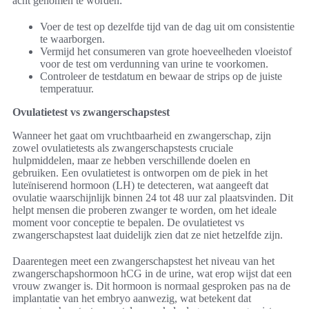
acht genomen te worden:
Voer de test op dezelfde tijd van de dag uit om consistentie
te waarborgen.
Vermijd het consumeren van grote hoeveelheden vloeistof
voor de test om verdunning van urine te voorkomen.
Controleer de testdatum en bewaar de strips op de juiste
temperatuur.
Ovulatietest vs zwangerschapstest
Wanneer het gaat om vruchtbaarheid en zwangerschap, zijn
zowel ovulatietests als zwangerschapstests cruciale
hulpmiddelen, maar ze hebben verschillende doelen en
gebruiken. Een ovulatietest is ontworpen om de piek in het
luteïniserend hormoon (LH) te detecteren, wat aangeeft dat
ovulatie waarschijnlijk binnen 24 tot 48 uur zal plaatsvinden. Dit
helpt mensen die proberen zwanger te worden, om het ideale
moment voor conceptie te bepalen. De ovulatietest vs
zwangerschapstest laat duidelijk zien dat ze niet hetzelfde zijn.
Daarentegen meet een zwangerschapstest het niveau van het
zwangerschapshormoon hCG in de urine, wat erop wijst dat een
vrouw zwanger is. Dit hormoon is normaal gesproken pas na de
implantatie van het embryo aanwezig, wat betekent dat