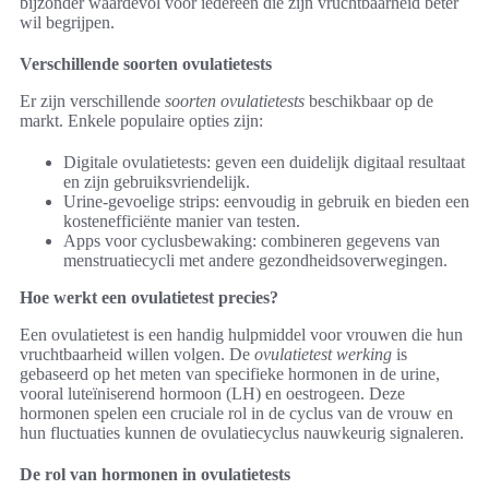
bijzonder waardevol voor iedereen die zijn vruchtbaarheid beter
wil begrijpen.
Verschillende soorten ovulatietests
Er zijn verschillende
soorten ovulatietests
beschikbaar op de
markt. Enkele populaire opties zijn:
Digitale ovulatietests: geven een duidelijk digitaal resultaat
en zijn gebruiksvriendelijk.
Urine-gevoelige strips: eenvoudig in gebruik en bieden een
kostenefficiënte manier van testen.
Apps voor cyclusbewaking: combineren gegevens van
menstruatiecycli met andere gezondheidsoverwegingen.
Hoe werkt een ovulatietest precies?
Een ovulatietest is een handig hulpmiddel voor vrouwen die hun
vruchtbaarheid willen volgen. De
ovulatietest werking
is
gebaseerd op het meten van specifieke hormonen in de urine,
vooral luteïniserend hormoon (LH) en oestrogeen. Deze
hormonen spelen een cruciale rol in de cyclus van de vrouw en
hun fluctuaties kunnen de ovulatiecyclus nauwkeurig signaleren.
De rol van hormonen in ovulatietests