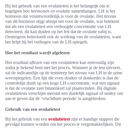
Bij het gebruik van een ovulatietest is het belangrijk om te
begrijpen hoe
hormonen en ovulatie
samenhangen. LH is het
hormoon dat verantwoordelijk is voor de ovulatie. Het niveau
van dit hormoon stijgt abrupt net voor de ovulatie, wat betekent
dat als een ovulatietest een verhoogde concentratie van LH
detecteert, dit kan duiden op het feit dat de ovulatie nabij is.
Oestrogeen beïnvloedt ook de werking van de ovulatietest, want
het helpt bij het verhogen van de LH-spiegels.
Hoe het resultaat wordt afgelezen
Het
resultaat aflezen
van een ovulatietest kan eenvoudig zijn
zodra je bekend bent met het proces. Wanneer je de test uitvoert,
zal de indicatorlijn op de teststreep het niveau van LH in de urine
weerspiegelen. Een lijn die even donker of donkerder is dan de
controlelijn duidt op een hoge LH-concentratie, wat een signaal
is dat de ovulatie zeer binnenkort zal plaatsvinden. Bij digitale
ovulatietests verschijnt meestal een duidelijk signaal of smiley om
aan te geven dat de ‘vruchtbare periode’ is aangebroken.
Gebruik van een ovulatietest
Bij het gebruik van een
ovulatietest
zijn er handige
stappen
die
gevolgd kunnen worden om het proces te vergemakkelijken. Dit