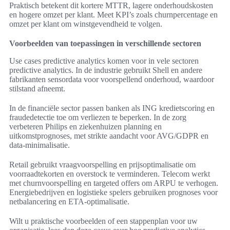
Praktisch betekent dit kortere MTTR, lagere onderhoudskosten
en hogere omzet per klant. Meet KPI’s zoals churnpercentage en
omzet per klant om winstgevendheid te volgen.
Voorbeelden van toepassingen in verschillende sectoren
Use cases predictive analytics komen voor in vele sectoren
predictive analytics. In de industrie gebruikt Shell en andere
fabrikanten sensordata voor voorspellend onderhoud, waardoor
stilstand afneemt.
In de financiële sector passen banken als ING kredietscoring en
fraudedetectie toe om verliezen te beperken. In de zorg
verbeteren Philips en ziekenhuizen planning en
uitkomstprognoses, met strikte aandacht voor AVG/GDPR en
data-minimalisatie.
Retail gebruikt vraagvoorspelling en prijsoptimalisatie om
voorraadtekorten en overstock te verminderen. Telecom werkt
met churnvoorspelling en targeted offers om ARPU te verhogen.
Energiebedrijven en logistieke spelers gebruiken prognoses voor
netbalancering en ETA-optimalisatie.
Wilt u praktische voorbeelden of een stappenplan voor uw