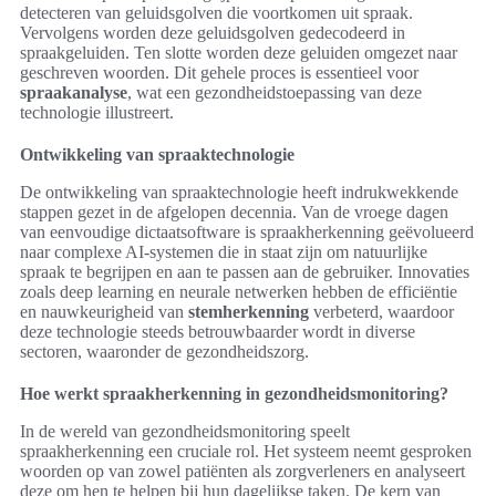
detecteren van geluidsgolven die voortkomen uit spraak.
Vervolgens worden deze geluidsgolven gedecodeerd in
spraakgeluiden. Ten slotte worden deze geluiden omgezet naar
geschreven woorden. Dit gehele proces is essentieel voor
spraakanalyse
, wat een gezondheidstoepassing van deze
technologie illustreert.
Ontwikkeling van spraaktechnologie
De ontwikkeling van spraaktechnologie heeft indrukwekkende
stappen gezet in de afgelopen decennia. Van de vroege dagen
van eenvoudige dictaatsoftware is spraakherkenning geëvolueerd
naar complexe AI-systemen die in staat zijn om natuurlijke
spraak te begrijpen en aan te passen aan de gebruiker. Innovaties
zoals deep learning en neurale netwerken hebben de efficiëntie
en nauwkeurigheid van
stemherkenning
verbeterd, waardoor
deze technologie steeds betrouwbaarder wordt in diverse
sectoren, waaronder de gezondheidszorg.
Hoe werkt spraakherkenning in gezondheidsmonitoring?
In de wereld van gezondheidsmonitoring speelt
spraakherkenning een cruciale rol. Het systeem neemt gesproken
woorden op van zowel patiënten als zorgverleners en analyseert
deze om hen te helpen bij hun dagelijkse taken. De kern van