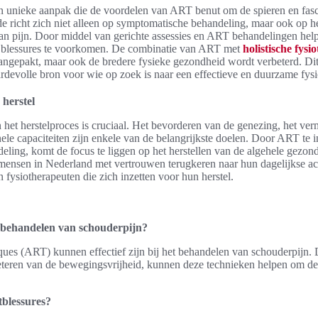
 unieke aanpak die de voordelen van ART benut om de spieren en fasci
e richt zich niet alleen op symptomatische behandeling, maar ook op he
n pijn. Door middel van gerichte assessies en ART behandelingen helpt
en blessures te voorkomen. De combinatie van ART met
holistische fysi
 aangepakt, maar ook de bredere fysieke gezondheid wordt verbeterd. Di
devolle bron voor wie op zoek is naar een effectieve en duurzame fysi
 herstel
n het herstelproces is cruciaal. Het bevorderen van de genezing, het ver
ele capaciteiten zijn enkele van de belangrijkste doelen. Door ART te i
eling, komt de focus te liggen op het herstellen van de algehele gezon
mensen in Nederland met vertrouwen terugkeren naar hun dagelijkse act
fysiotherapeuten die zich inzetten voor hun herstel.
 behandelen van schouderpijn?
ques (ART) kunnen effectief zijn bij het behandelen van schouderpijn.
eteren van de bewegingsvrijheid, kunnen deze technieken helpen om de p
blessures?