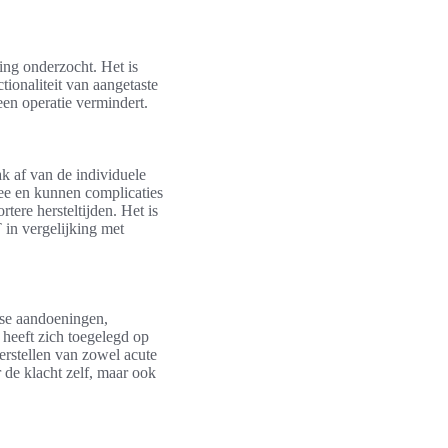
ing onderzocht. Het is
ionaliteit van aangetaste
een operatie vermindert.
ak af van de individuele
mee en kunnen complicaties
ere hersteltijden. Het is
 in vergelijking met
rse aandoeningen,
heeft zich toegelegd op
herstellen van zowel acute
 de klacht zelf, maar ook