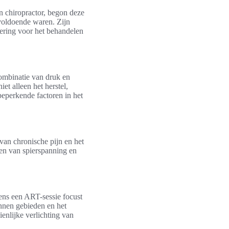
n chiropractor, begon deze
 voldoende waren. Zijn
dering voor het behandelen
ombinatie van druk en
et alleen het herstel,
beperkende factoren in het
van chronische pijn en het
ten van spierspanning en
dens een ART-sessie focust
annen gebieden en het
enlijke verlichting van