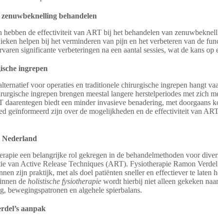
ij zenuwbeknelling behandelen
 hebben de effectiviteit van ART bij het behandelen van zenuwbeknell
eken helpen bij het verminderen van pijn en het verbeteren van de funct
varen significante verbeteringen na een aantal sessies, wat de kans op 
gische ingrepen
ternatief voor operaties en traditionele chirurgische ingrepen hangt va
hirurgische ingrepen brengen meestal langere herstelperiodes met zich 
daarentegen biedt een minder invasieve benadering, met doorgaans kort
oed geïnformeerd zijn over de mogelijkheden en de effectiviteit van ART
n Nederland
herapie een belangrijke rol gekregen in de behandelmethoden voor dive
ie van Active Release Techniques (ART). Fysiotherapie Ramon Verdel 
en zijn praktijk, met als doel patiënten sneller en effectiever te laten 
Binnen de
holistische fysiotherapie
wordt hierbij niet alleen gekeken naar
ng, bewegingspatronen en algehele spierbalans.
rdel’s aanpak