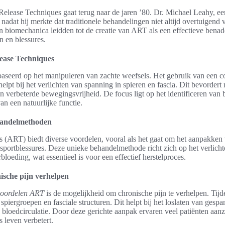
elease Techniques gaat terug naar de jaren ’80. Dr. Michael Leahy, ee
nadat hij merkte dat traditionele behandelingen niet altijd overtuigend
en biomechanica leidden tot de creatie van ART als een effectieve bena
n en blessures.
lease Techniques
aseerd op het manipuleren van zachte weefsels. Het gebruik van een c
pt bij het verlichten van spanning in spieren en fascia. Dit bevordert ni
n verbeterde bewegingsvrijheid. De focus ligt op het identificeren van 
an een natuurlijke functie.
handelmethoden
 (ART) biedt diverse voordelen, vooral als het gaat om het aanpakken 
 sportblessures. Deze unieke behandelmethode richt zich op het verlich
bloeding, wat essentieel is voor een effectief herstelproces.
sche pijn verhelpen
voordelen ART
is de mogelijkheid om chronische pijn te verhelpen. Tij
 spiergroepen en fasciale structuren. Dit helpt bij het loslaten van gesp
bloedcirculatie. Door deze gerichte aanpak ervaren veel patiënten aanzi
s leven verbetert.