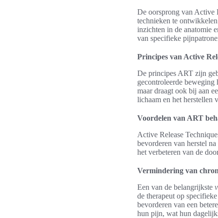
De oorsprong van Active R
technieken te ontwikkelen 
inzichten in de anatomie 
van specifieke pijnpatrone
Principes van Active Re
De principes ART zijn geb
gecontroleerde beweging hel
maar draagt ook bij aan ee
lichaam en het herstellen v
Voordelen van ART be
Active Release Techniques
bevorderen van herstel na
het verbeteren van de door
Vermindering van chroni
Een van de belangrijkste
de therapeut op specifieke
bevorderen van een betere 
hun pijn, wat hun dagelijk