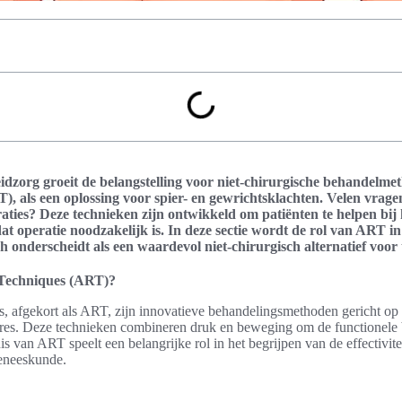
dzorg groeit de belangstelling voor niet-chirurgische behandelmet
, als een oplossing voor spier- en gewrichtsklachten. Velen vrag
eraties? Deze technieken zijn ontwikkeld om patiënten te helpen bij 
at operatie noodzakelijk is. In deze sectie wordt de rol van ART in
h onderscheidt als een waardevol niet-chirurgisch alternatief voor 
 Techniques (ART)?
, afgekort als ART, zijn innovatieve behandelingsmethoden gericht op
ures. Deze technieken combineren druk en beweging om de functionele 
s van ART speelt een belangrijke rol in het begrijpen van de effectivite
geneeskunde.