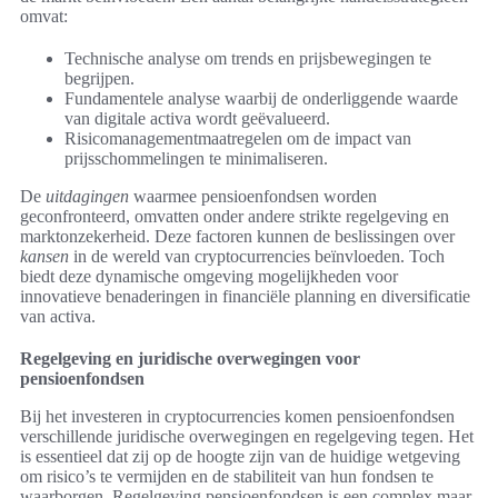
omvat:
Technische analyse om trends en prijsbewegingen te
begrijpen.
Fundamentele analyse waarbij de onderliggende waarde
van digitale activa wordt geëvalueerd.
Risicomanagementmaatregelen om de impact van
prijsschommelingen te minimaliseren.
De
uitdagingen
waarmee pensioenfondsen worden
geconfronteerd, omvatten onder andere strikte regelgeving en
marktonzekerheid. Deze factoren kunnen de beslissingen over
kansen
in de wereld van cryptocurrencies beïnvloeden. Toch
biedt deze dynamische omgeving mogelijkheden voor
innovatieve benaderingen in financiële planning en diversificatie
van activa.
Regelgeving en juridische overwegingen voor
pensioenfondsen
Bij het investeren in cryptocurrencies komen pensioenfondsen
verschillende juridische overwegingen en regelgeving tegen. Het
is essentieel dat zij op de hoogte zijn van de huidige wetgeving
om risico’s te vermijden en de stabiliteit van hun fondsen te
waarborgen. Regelgeving pensioenfondsen is een complex maar