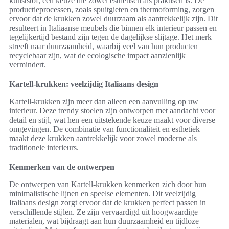
kunststof, een keuze die zowel esthetisch als praktisch is. De
productieprocessen, zoals spuitgieten en thermoforming, zorgen
ervoor dat de krukken zowel duurzaam als aantrekkelijk zijn. Dit
resulteert in Italiaanse meubels die binnen elk interieur passen en
tegelijkertijd bestand zijn tegen de dagelijkse slijtage. Het merk
streeft naar duurzaamheid, waarbij veel van hun producten
recyclebaar zijn, wat de ecologische impact aanzienlijk
vermindert.
Kartell-krukken: veelzijdig Italiaans design
Kartell-krukken zijn meer dan alleen een aanvulling op uw
interieur. Deze trendy stoelen zijn ontworpen met aandacht voor
detail en stijl, wat hen een uitstekende keuze maakt voor diverse
omgevingen. De combinatie van functionaliteit en esthetiek
maakt deze krukken aantrekkelijk voor zowel moderne als
traditionele interieurs.
Kenmerken van de ontwerpen
De ontwerpen van Kartell-krukken kenmerken zich door hun
minimalistische lijnen en speelse elementen. Dit veelzijdig
Italiaans design zorgt ervoor dat de krukken perfect passen in
verschillende stijlen. Ze zijn vervaardigd uit hoogwaardige
materialen, wat bijdraagt aan hun duurzaamheid en tijdloze