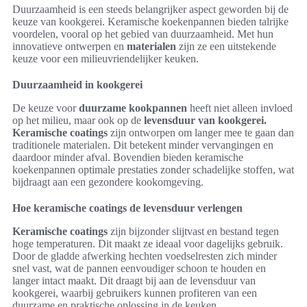
Duurzaamheid is een steeds belangrijker aspect geworden bij de
keuze van kookgerei. Keramische koekenpannen bieden talrijke
voordelen, vooral op het gebied van duurzaamheid. Met hun
innovatieve ontwerpen en
materialen
zijn ze een uitstekende
keuze voor een milieuvriendelijker keuken.
Duurzaamheid in kookgerei
De keuze voor
duurzame kookpannen
heeft niet alleen invloed
op het milieu, maar ook op de
levensduur van kookgerei.
Keramische coatings
zijn ontworpen om langer mee te gaan dan
traditionele materialen. Dit betekent minder vervangingen en
daardoor minder afval. Bovendien bieden keramische
koekenpannen optimale prestaties zonder schadelijke stoffen, wat
bijdraagt aan een gezondere kookomgeving.
Hoe keramische coatings de levensduur verlengen
Keramische coatings
zijn bijzonder slijtvast en bestand tegen
hoge temperaturen. Dit maakt ze ideaal voor dagelijks gebruik.
Door de gladde afwerking hechten voedselresten zich minder
snel vast, wat de pannen eenvoudiger schoon te houden en
langer intact maakt. Dit draagt bij aan de levensduur van
kookgerei, waarbij gebruikers kunnen profiteren van een
duurzame en praktische oplossing in de keuken.