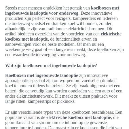
Steeds meer mensen ontdekken het gemak van
koelboxen met
ingebouwde laadoptie voor onderweg
. Deze innovatieve
producten zijn perfect voor reizigers, kampeerders en iedereen
die onderweg voedsel en dranken koel wil houden, zonder
afhankelijk te zijn van traditionele elektriciteitsbronnen. Dit
artikel biedt een overzicht van de voordelen van een
elektrische
koelbox met laadoptie
, de functionaliteit ervan en
aanbevelingen voor de beste modellen. Of men nu een
weekendje weg gaat of een lange reis maakt, deze koelboxen zijn
een waardevolle toevoeging voor onderweg.
Wat zijn koelboxen met ingebouwde laadoptie?
Koelboxen met ingebouwde laadoptie
zijn innovatieve
apparaten die speciaal zijn ontworpen om voedsel en dranken
koel te houden tijdens het reizen. Ze zijn vaak uitgerust met een
batterij die eenvoudig kan worden opgeladen via een auto of een
ander elektriciteitsnetwerk. Dit maakt ze uiterst praktisch voor
lange ritten, kampeertrips of picknicks.
Er zijn verschillende types van deze koelboxen beschikbaar. Een
populaire variant is de
elektrische koelbox met laadoptie
, die
gebruikmaakt van stroom om de inhoud op de gewenste
temperatuur te houden. Daarnaast zijn er koeltassen die licht van