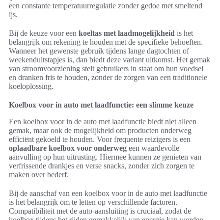
een constante temperatuurregulatie zonder gedoe met smeltend
ijs.
Bij de keuze voor een
koeltas met laadmogelijkheid
is het
belangrijk om rekening te houden met de specifieke behoeften.
Wanneer het gewenste gebruik tijdens lange dagtochten of
weekenduitstapjes is, dan biedt deze variant uitkomst. Het gemak
van stroomvoorziening stelt gebruikers in staat om hun voedsel
en dranken fris te houden, zonder de zorgen van een traditionele
koeloplossing.
Koelbox voor in auto met laadfunctie: een slimme keuze
Een koelbox voor in de auto met laadfunctie biedt niet alleen
gemak, maar ook de mogelijkheid om producten onderweg
efficiënt gekoeld te houden. Voor frequente reizigers is een
oplaadbare koelbox voor onderweg
een waardevolle
aanvulling op hun uitrusting. Hiermee kunnen ze genieten van
verfrissende drankjes en verse snacks, zonder zich zorgen te
maken over bederf.
Bij de aanschaf van een koelbox voor in de auto met laadfunctie
is het belangrijk om te letten op verschillende factoren.
Compatibiliteit met de auto-aansluiting is cruciaal, zodat de
koelbox tijdens het rijden gemakkelijk van energie kan worden