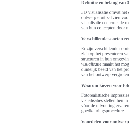
Definitie en belang van 3
3D visualisatie omvat het
ontwerp eruit zal zien voo
visualisatie een cruciale 
van hun concepten door m
Verschillende soorten re
Er zijn verschillende soor
zich op het presenteren va
structuren in hun omgevin
visualisatie
maakt het moge
duidelijk beeld van het pr
van het ontwerp vergroten
Waarom kiezen voor foto
Fotorealistische impressi
visualisaties stellen hen 
vóór de uitvoering ervaren
goedkeuringsprocedure.
Voordelen voor ontwerpe