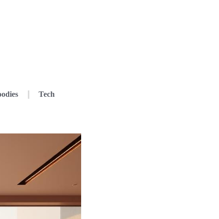
odies
Tech