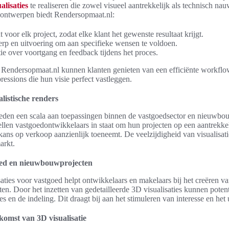
alisaties
te realiseren die zowel visueel aantrekkelijk als technisch na
 ontwerpen biedt Rendersopmaat.nl:
 voor elk project, zodat elke klant het gewenste resultaat krijgt.
twerp en uitvoering om aan specifieke wensen te voldoen.
e over voortgang en feedback tijdens het proces.
Rendersopmaat.nl kunnen klanten genieten van een efficiënte workflow
essions die hun visie perfect vastleggen.
listische renders
bieden een scala aan toepassingen binnen de vastgoedsector en nieuwb
llen vastgoedontwikkelaars in staat om hun projecten op een aantrekkel
kans op verkoop aanzienlijk toeneemt. De veelzijdigheid van visualisat
arkt.
goed en nieuwbouwprojecten
aties voor vastgoed helpt ontwikkelaars en makelaars bij het creëren v
ten. Door het inzetten van gedetailleerde 3D visualisaties kunnen poten
es en de indeling. Dit draagt bij aan het stimuleren van interesse en he
ekomst van 3D visualisatie