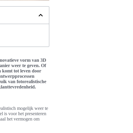
innovatieve vorm van 3D
anier weer te geven. Of
n komt tot leven door
ontwerpprocessen
ik van fotorealistische
klanttevredenheid.
ealistisch mogelijk weer te
l is voor het presenteren
maal het vermogen om