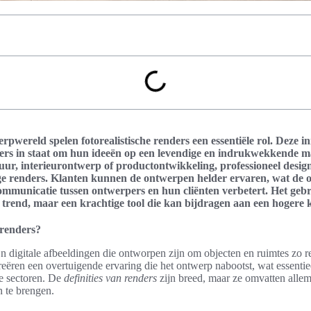
pwereld spelen fotorealistische renders een essentiële rol. Deze 
rpers in staat om hun ideeën op een levendige en indrukwekkende m
uur, interieurontwerp of productontwikkeling, professioneel desig
e renders. Klanten kunnen de ontwerpen helder ervaren, wat de 
mmunicatie tussen ontwerpers en hun cliënten verbetert. Het gebru
en trend, maar een krachtige tool die kan bijdragen aan een hogere 
 renders?
ijn digitale afbeeldingen die ontworpen zijn om objecten en ruimtes zo r
ëren een overtuigende ervaring die het ontwerp nabootst, wat essentiee
de sectoren. De
definities van renders
zijn breed, maar ze omvatten alle
n te brengen.