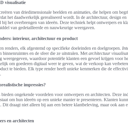
D visualisatie
 creëren van driedimensionale beelden en animaties, die helpen om begr
rdat het daadwerkelijk gerealiseerd wordt. In de architectuur, design e
rol bij het overbrengen van ideeën. Deze techniek helpt ontwerpers en kla
iddel van gedetailleerde en nauwkeurige weergaven.
nders: interieur, architectuur en product
ten renders, elk afgestemd op specifieke doeleinden en doelgroepen.
Int
n binnenruimtes en de sfeer die ze uitstralen. Met
architectuur visualisat
g weergegeven, waardoor potentiële klanten een gevoel krijgen voor he
lijk om goederen digitaal weer te geven, wat de verkoop kan verbete
oduct te bieden. Elk type render heeft unieke kenmerken die de effectivi
.
realistische impressies?
es bieden ongekende voordelen voor ontwerpers en architecten. Deze 
in staat om hun ideeën op een unieke manier te presenteren. Klanten kunn
. Dit draagt niet alleen bij aan een betere klantbeleving, maar ook aan 
rs en architecten