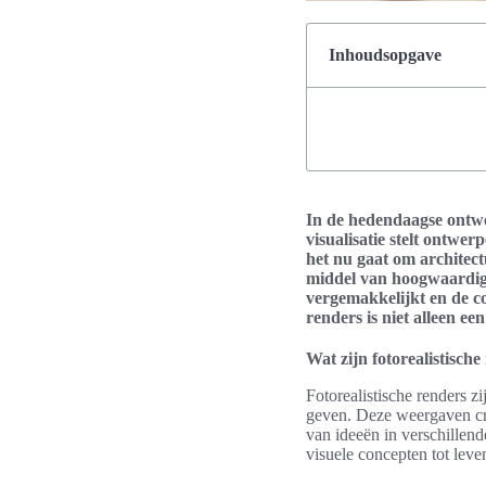
Inhoudsopgave
In de hedendaagse ontwer
visualisatie stelt ontwe
het nu gaat om architect
middel van hoogwaardig
vergemakkelijkt en de co
renders is niet alleen e
Wat zijn fotorealistische
Fotorealistische renders z
geven. Deze weergaven cre
van ideeën in verschillen
visuele concepten tot leve