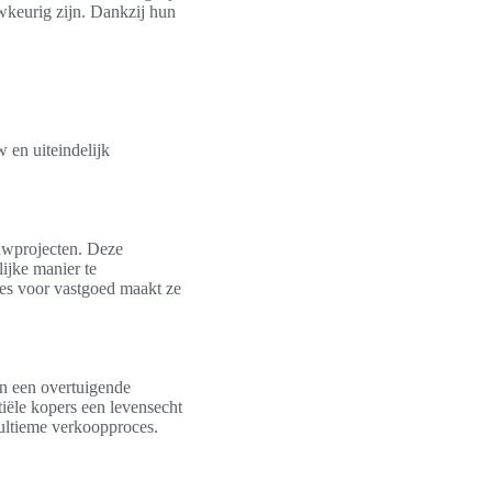
uwkeurig zijn. Dankzij hun
 en uiteindelijk
ouwprojecten. Deze
ijke manier te
ies voor vastgoed maakt ze
an een overtuigende
tiële kopers een levensecht
t ultieme verkoopproces.