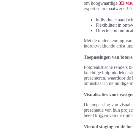
om hoogwaardige
3D visu
expertise in maatwerk 3D
Individuele aandacht
Flexibiliteit in on
Directe communicati
Met de ondersteuning van 
indrukwekkende artist impr
Toepassingen van fotorea
Fotorealistische renders 
krachtige hulpmiddelen ste
presenteren, waardoor de 
onmisbaar in de huidige m
Visualisaties voor vast
De toepassing van visualis
presentatie van hun projec
beeld krijgen van de ruimt
Virtual staging en de to