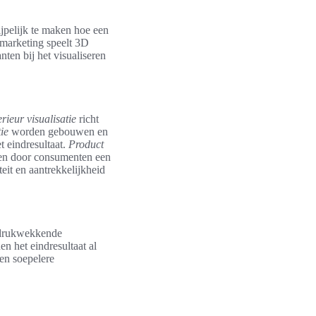
ijpelijk te maken hoe een
n marketing speelt 3D
nten bij het visualiseren
erieur visualisatie
richt
ie
worden gebouwen en
t eindresultaat.
Product
ren door consumenten een
teit en aantrekkelijkheid
indrukwekkende
en het eindresultaat al
een soepelere