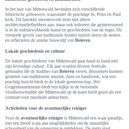
In het hart van Mittenwald bevinden zich verschillende
historische gebouwen
, waaronder de prachtige St. Peter en Paul
kerk. Dit barokke meesterwerk trekt niet alleen
architectuurliefhebbers aan, maar ook iedereen die geïnteresseerd
is in de indrukwekkende kunst en geschiedenis van de regio. De
versierde gevels van traditionele houten huizen sieren de straten
en reflecteren de unieke bouwstijl van
Beieren
.
Lokale geschiedenis en cultuur
De
lokale geschiedenis
van Mittenwald gaat hand in hand met
zijn levendige
cultuur
. Elk jaar worden diverse festivals
gehouden die de tradities van
Beieren
vieren. Bezoekers kunnen
genieten van traditionele muziek, dans en handwerk, wat een
prachtig inzicht biedt in de lokale gemeenschap. Het
Geigenbaumuseum biedt een kijkje in de beroemde
vioolbouwtraditie die Mittenwald op de kaart heeft gezet als een
centrum voor muzikale ambachten.
Activiteiten voor de avontuurlijke reiziger
Voor de
avontuurlijke reiziger
is Mittenwald een waar paradijs,
met een breed scala aan mogelijkheden om de natuurlijke
schoonheid van de omgeving te ontdekken. De regio staat