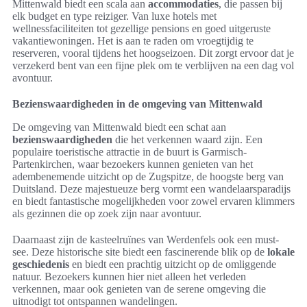
Mittenwald biedt een scala aan
accommodaties
, die passen bij
elk budget en type reiziger. Van luxe hotels met
wellnessfaciliteiten tot gezellige pensions en goed uitgeruste
vakantiewoningen. Het is aan te raden om vroegtijdig te
reserveren, vooral tijdens het hoogseizoen. Dit zorgt ervoor dat je
verzekerd bent van een fijne plek om te verblijven na een dag vol
avontuur.
Bezienswaardigheden in de omgeving van Mittenwald
De omgeving van Mittenwald biedt een schat aan
bezienswaardigheden
die het verkennen waard zijn. Een
populaire toeristische attractie in de buurt is Garmisch-
Partenkirchen, waar bezoekers kunnen genieten van het
adembenemende uitzicht op de Zugspitze, de hoogste berg van
Duitsland. Deze majestueuze berg vormt een wandelaarsparadijs
en biedt fantastische mogelijkheden voor zowel ervaren klimmers
als gezinnen die op zoek zijn naar avontuur.
Daarnaast zijn de kasteelruïnes van Werdenfels ook een must-
see. Deze historische site biedt een fascinerende blik op de
lokale
geschiedenis
en biedt een prachtig uitzicht op de omliggende
natuur. Bezoekers kunnen hier niet alleen het verleden
verkennen, maar ook genieten van de serene omgeving die
uitnodigt tot ontspannen wandelingen.