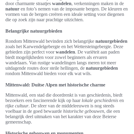
door charmante straatjes
wandelen
, verkenningen maken in de
natuur
en foto’s nemen van de imposante bergen. De kleuren en
vormen van de bergen creëren een ideale setting voor diegenen
die op zoek zijn naar prachtige uitzichten.
Belangrijke natuurgebieden
Rondom Mittenwald bevinden zich belangrijke
natuurgebieden
zoals het Karwendelgebergte en het Wettersteingebergte. Deze
gebieden zijn perfect voor
wandelen
. De variëteit aan paden
biedt mogelijkheden voor zowel beginners als ervaren
wandelaars. Van rustige wandelingen langs meren tot meer
uitdagende routes door steile hellingen, de
natuurgebieden
rondom Mittenwald bieden voor elk wat wils.
Mittenwald: Duitse Alpen met historische charme
Mittenwald, een stad die doordrenkt is van geschiedenis, biedt
bezoekers een fascinerende kijk op haar
lokale geschiedenis
en
rijke
cultuur
. De sfeer van de middeleeuwen is nog steeds
voelbaar in de goed bewaarde
historische gebouwen
, die een
belangrijk deel uitmaken van het karakter van deze Beierse
gemeenschap.
Historische gebouwen en monumenten