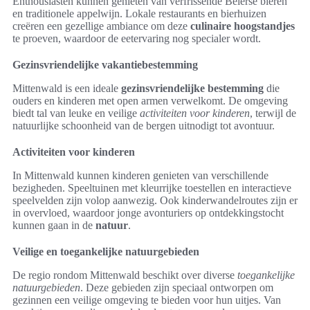
Enthousiasten kunnen genieten van verfrissende Beierse bieren
en traditionele appelwijn. Lokale restaurants en bierhuizen
creëren een gezellige ambiance om deze
culinaire hoogstandjes
te proeven, waardoor de eetervaring nog specialer wordt.
Gezinsvriendelijke vakantiebestemming
Mittenwald is een ideale
gezinsvriendelijke bestemming
die
ouders en kinderen met open armen verwelkomt. De omgeving
biedt tal van leuke en veilige
activiteiten voor kinderen
, terwijl de
natuurlijke schoonheid van de bergen uitnodigt tot avontuur.
Activiteiten voor kinderen
In Mittenwald kunnen kinderen genieten van verschillende
bezigheden. Speeltuinen met kleurrijke toestellen en interactieve
speelvelden zijn volop aanwezig. Ook kinderwandelroutes zijn er
in overvloed, waardoor jonge avonturiers op ontdekkingstocht
kunnen gaan in de
natuur
.
Veilige en toegankelijke natuurgebieden
De regio rondom Mittenwald beschikt over diverse
toegankelijke
natuurgebieden
. Deze gebieden zijn speciaal ontworpen om
gezinnen een veilige omgeving te bieden voor hun uitjes. Van