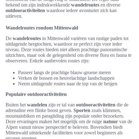
bekend om zijn indrukwekkende
wandelroutes
en diverse
outdooractiviteiten
waardoor iedere avonturier zich kan
uitleven.
Wandelroutes rondom Mittenwald
De
wandelroutes
in Mittenwald variëren van rustige paden tot
uitdagende bergtochten, waardoor ze perfect zijn voor ieder
niveau. Deze routes bieden niet alleen prachtige panoramische
uitzichten, maar ook de gelegenheid om diverse flora en fauna te
observeren. Enkele aanbevolen routes zijn:
Passeer langs de prachtige blauw-groene meren
Verken de bossen en heuvelachtige landschappen
Neem uitdagende routes naar de top van de bergen
Populaire outdooractiviteiten
Buiten het
wandelen
zijn er tal van
outdooractiviteiten
die de
adrenaline een flinke boost geven.
Sporten
zoals klimmen,
mountainbiken en paragliding zijn populair onder bezoekers.
Deze ervaringen maken het mogelijk om de ruige
natuur
van de
Alpen vanuit nieuw perspectief te beleven. Bovendien biedt
Mittenwald uitstekende faciliteiten voor zowel beginners als
ervaren sporters.