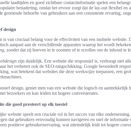
, snelle laadtijden en goed zichtbare contactinformatie spelen een belang
opulaire benadering, omdat het ervoor zorgt dat de lay-out flexibel en 
j de groeiende behoefte van gebruikers aan een consistente ervaring, ong
f design
 is van cruciaal belang voor de effectiviteit van een mobiele website.
atisch aanpast aan de verschillende apparaten waarop het wordt bekeken.
ing
, zonder dat zij hoeven in te zoomen of te scrollen om de inhoud te l
webdesign
zijn duidelijk. Een website die responsief is, verhoogt niet all
maar het verbetert ook de SEO-rangschikking. Google beoordeelt respons
anking, wat betekent dat websites die deze werkwijze toepassen, een gr
ekmachines.
nsief design, geniet men van een website die logisch en aantrekkelijk bli
 met bezoekers en kan leiden tot hogere conversierates.
e die goed presteert op elk toestel
jke website speelt een cruciale rol in het succes van elke onderneming
orgen dat gebruikers eenvoudig kunnen navigeren en snel de informatie 
een positieve gebruikerservaring, wat uiteindelijk leidt tot hogere conve