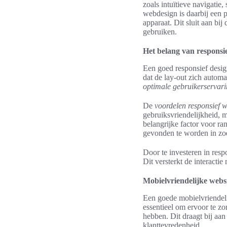
zoals intuïtieve navigatie
webdesign is daarbij een p
apparaat. Dit sluit aan bi
gebruiken.
Het belang van responsie
Een goed responsief design
dat de lay-out zich autom
optimale gebruikerservar
De
voordelen responsief 
gebruiksvriendelijkheid, 
belangrijke factor voor r
gevonden te worden in zo
Door te investeren in respo
Dit versterkt de interactie
Mobielvriendelijke websit
Een goede mobielvriendeli
essentieel om ervoor te z
hebben. Dit draagt bij aan 
klanttevredenheid.