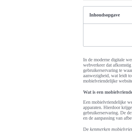
Inhoudsopgave
In de moderne digitale we
webverkeer dat afkomstig 
gebruikerservaring te waar
aanwezigheid, wat leidt t
mobielvriendelijke website
Wat is een mobielvriende
Een mobielvriendelijke web
apparaten. Hierdoor krijg
gebruikerservaring. De def
en de aanpassing van afb
De
kenmerken mobielvrien