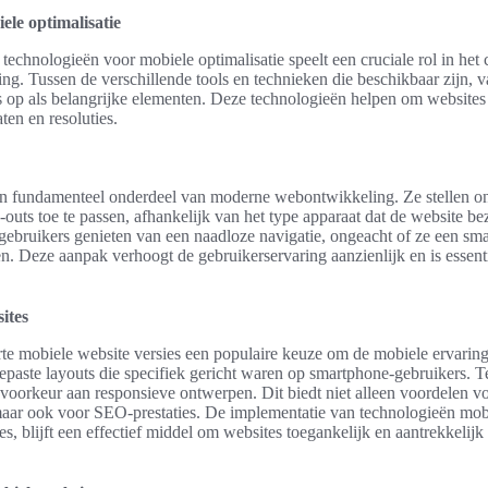
ele optimalisatie
technologieën voor mobiele optimalisatie speelt een cruciale rol in het
ing. Tussen de verschillende tools en technieken die beschikbaar zijn,
s op als belangrijke elementen. Deze technologieën helpen om websites
en en resoluties.
n fundamenteel onderdeel van moderne webontwikkeling. Ze stellen on
ay-outs toe te passen, afhankelijk van het type apparaat dat de website b
gebruikers genieten van een naadloze navigatie, ongeacht of ze een sma
. Deze aanpak verhoogt de gebruikerservaring aanzienlijk en is essent
ites
rte mobiele website versies een populaire keuze om de mobiele ervaring
epaste layouts die specifiek gericht waren op smartphone-gebruikers.
 voorkeur aan responsieve ontwerpen. Dit biedt niet alleen voordelen v
maar ook voor SEO-prestaties. De implementatie van technologieën mobi
, blijft een effectief middel om websites toegankelijk en aantrekkelij