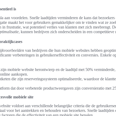
entieel is
ala aan voordelen. Snelle laadtijden verminderen de kans dat bezoekers d
gatie maakt het voor gebruikers gemakkelijker om te vinden wat ze zoe
en in frustratie, wat potentieel verlies van klanten met zich meebrengt.
ptimalisatie
, kunnen bedrijven zich onderscheiden in een competitieve 
raktijkcases
tijkvoorbeelden
van bedrijven die hun mobiele websites hebben geoptim
ficante verbeteringen in gebruikerseffectiviteit en conversies. Enkele 
at zijn mobiele website herontwierp en de laadtijd met 50% verminderde,
 online aankopen.
ntketen die zijn reserveringssysteem optimaliseerde, waardoor de klan
tform dat door verbeterde productweergaven zijn conversieratio met 
svolle mobiele site
bsite voldoet aan verschillende belangrijke criteria die de gebruikerse
aal voor het aantrekken en behouden van bezoekers. Snelle laadtijden 
factoren die de effectiviteit van een mobiele site bepalen.