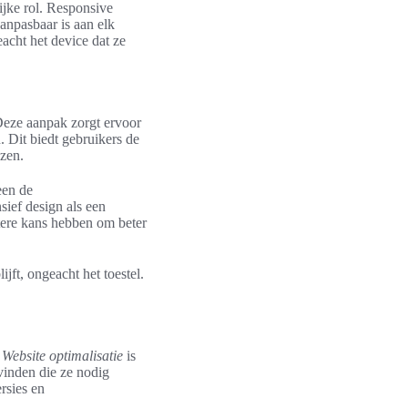
rijke rol. Responsive
aanpasbaar is aan elk
eacht het device dat ze
 Deze aanpak zorgt ervoor
 Dit biedt gebruikers de
ezen.
een de
ief design als een
otere kans hebben om beter
jft, ongeacht het toestel.
.
Website optimalisatie
is
vinden die ze nodig
rsies en