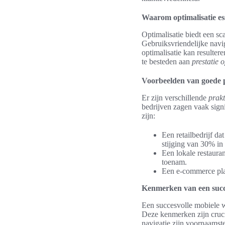
Waarom optimalisatie ess
Optimalisatie biedt een sc
Gebruiksvriendelijke navi
optimalisatie kan resulter
te besteden aan
prestatie o
Voorbeelden van goede p
Er zijn verschillende
prak
bedrijven zagen vaak signi
zijn:
Een retailbedrijf d
stijging van 30% in
Een lokale restaura
toenam.
Een e-commerce pla
Kenmerken van een succe
Een succesvolle mobiele we
Deze kenmerken zijn cruci
navigatie zijn voornaamste 