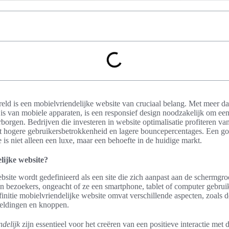
reld is een mobielvriendelijke website van cruciaal belang. Met meer 
is van mobiele apparaten, is een responsief design noodzakelijk om ee
borgen. Bedrijven die investeren in website optimalisatie profiteren va
ot hogere gebruikersbetrokkenheid en lagere bouncepercentages. Een g
 is niet alleen een luxe, maar een behoefte in de huidige markt.
lijke website?
site wordt gedefinieerd als een site die zich aanpast aan de schermgro
en bezoekers, ongeacht of ze een smartphone, tablet of computer gebrui
initie mobielvriendelijke website omvat verschillende aspecten, zoals d
eeldingen en knoppen.
delijk
zijn essentieel voor het creëren van een positieve interactie met