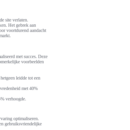
e site verlaten.
ken. Het gebrek aan
 Door voortdurend aandacht
markt.
aliseerd met succes. Deze
opmerkelijke voorbeelden
 hetgeen leidde tot een
ttevredenheid met 40%
25% verhoogde.
rvaring optimaliseren.
en gebruiksvriendelijke