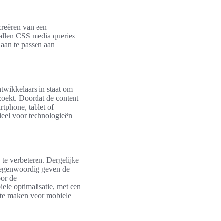
 creëren van een
 vallen CSS media queries
 aan te passen aan
twikkelaars in staat om
ezoekt. Doordat de content
rtphone, tablet of
ieel voor technologieën
 te verbeteren. Dergelijke
 Tegenwoordig geven de
oor de
ele optimalisatie, met een
k te maken voor mobiele