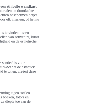
k een
stijlvolle wandkast
terialen en doordachte
 deuren beschermen netjes
or elk interieur, of het nu
ans te vinden tussen
ellen van souvenirs, kunst
igheid en de esthetische
essentieel is voor
dmeubel
dat de esthetiek
jd te tonen, creëert deze
rming tegen stof en
ls boeken, foto’s en
 ze diepte toe aan de