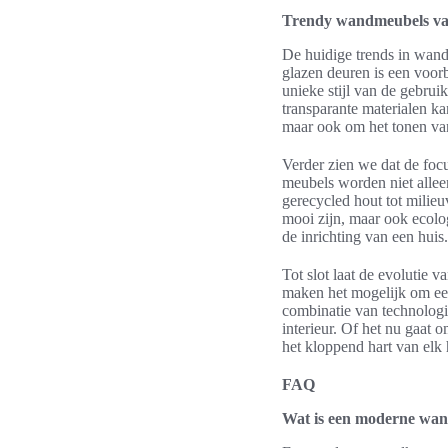
Trendy wandmeubels v
De huidige trends in wandm
glazen deuren is een voo
unieke stijl van de gebrui
transparante materialen ka
maar ook om het tonen van 
Verder zien we dat de foc
meubels worden niet allee
gerecycled hout tot milie
mooi zijn, maar ook ecolo
de inrichting van een huis.
Tot slot laat de evolutie
maken het mogelijk om een
combinatie van technologie
interieur. Of het nu gaat
het kloppend hart van elk
FAQ
Wat is een moderne wan