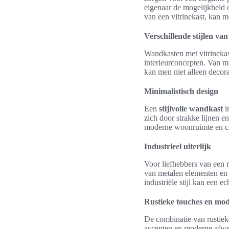
eigenaar de mogelijkheid om
van een vitrinekast, kan 
Verschillende stijlen v
Wandkasten met vitrinekast
interieurconcepten. Van mod
kan men niet alleen decor
Minimalistisch design
Een
stijlvolle wandkast
i
zich door strakke lijnen e
moderne woonruimte en cre
Industrieel uiterlijk
Voor liefhebbers van een r
van metalen elementen en 
industriële stijl kan een e
Rustieke touches en mod
De combinatie van rustie
accenten en moderne afwe