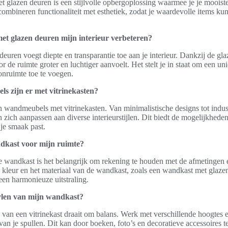
glazen deuren is een stijlvolle opbergoplossing waarmee je je mooiste
ombineren functionaliteit met esthetiek, zodat je waardevolle items kun
t glazen deuren mijn interieur verbeteren?
uren voegt diepte en transparantie toe aan je interieur. Dankzij de glaz
 de ruimte groter en luchtiger aanvoelt. Het stelt je in staat om een unie
onruimte toe te voegen.
s zijn er met vitrinekasten?
len wandmeubels met vitrinekasten. Van minimalistische designs tot indust
n zich aanpassen aan diverse interieurstijlen. Dit biedt de mogelijkhed
 je smaak past.
ndkast voor mijn ruimte?
te wandkast is het belangrijk om rekening te houden met de afmetingen 
 kleur en het materiaal van de wandkast, zoals een wandkast met glazen 
een harmonieuze uitstraling.
tylen van mijn wandkast?
 van een vitrinekast draait om balans. Werk met verschillende hoogtes 
 van je spullen. Dit kan door boeken, foto’s en decoratieve accessoires t