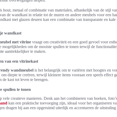
gende overwegingen helpen:
s hout, metaal of combinatie van materialen, afhankelijk van de stijl van
an de wandkast in relatie tot de muren en andere meubels voor een ha
dkast met glazen deuren kan een combinatie van transparante en kale
 je wandkast
ubel met vitrine
vraagt om creativiteit en een goed gevoel voor esthe
ze mogelijkheden om de mooiste spullen te tonen terwijl de functionalitei
mte aantrekkelijker te maken.
en van een vitrinekast
rendy wandmeubel
is het belangrijk om te variëren met hoogtes en vo
 om diepte te creëren, terwijl kleinere items vooraan een speels effect
m de kast tot leven te brengen.
e spullen te tonen
p vele creatieve manieren. Denk aan het combineren van boeken, foto’s
mand
kan een praktische toevoeging zijn, ideaal voor het organiseren v
en dragen bij aan een opgeruimd uiterlijk en accentueren de uitstraling