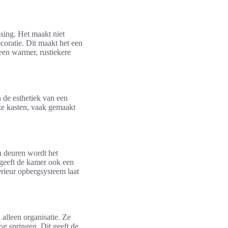
ssing. Het maakt niet
coratie. Dit maakt het een
 een warmer, rustiekere
n de esthetiek van een
eze kasten, vaak gemaakt
n deuren wordt het
r geeft de kamer ook een
rieur opbergsysteem laat
alleen organisatie. Ze
og springen. Dit geeft de