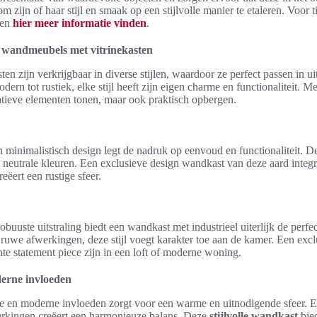
 zijn of haar stijl en smaak op een stijlvolle manier te etaleren. Voor ti
men
hier meer informatie vinden
.
an wandmeubels met vitrinekasten
en zijn verkrijgbaar in diverse stijlen, waardoor ze perfect passen in u
ern tot rustiek, elke stijl heeft zijn eigen charme en functionaliteit. M
atieve elementen tonen, maar ook praktisch opbergen.
n minimalistisch design legt de nadruk op eenvoud en functionaliteit.
n neutrale kleuren. Een exclusieve design wandkast van deze aard integre
ëert een rustige sfeer.
obuuste uitstraling biedt een wandkast met industrieel uiterlijk de perf
ruwe afwerkingen, deze stijl voegt karakter toe aan de kamer. Een exc
chte statement piece zijn in een loft of moderne woning.
erne invloeden
ke en moderne invloeden zorgt voor een warme en uitnodigende sfeer. 
rkingen creëert een harmonieuze balans. Deze
stijlvolle wandkast
bied