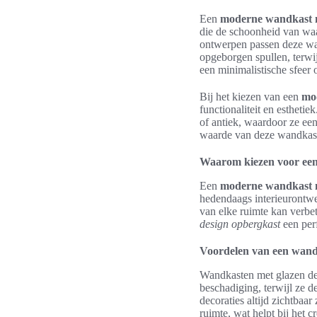
Een
moderne wandkast m
die de schoonheid van waa
ontwerpen passen deze wan
opgeborgen spullen, terwijl
een minimalistische sfeer o
Bij het kiezen van een
mo
functionaliteit en estheti
of antiek, waardoor ze ee
waarde van deze wandkas
Waarom kiezen voor ee
Een
moderne wandkast m
hedendaags interieurontwe
van elke ruimte kan verbet
design opbergkast
een perf
Voordelen van een wand
Wandkasten met glazen deu
beschadiging, terwijl ze d
decoraties altijd zichtbaar
ruimte, wat helpt bij het 