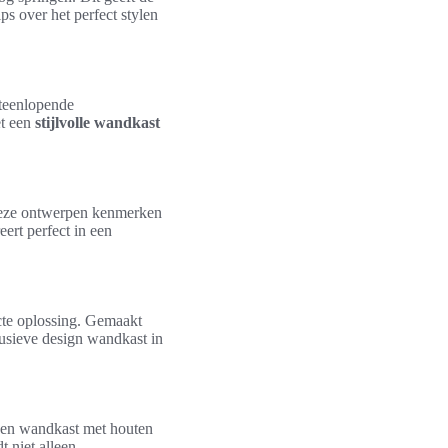
ps over het perfect stylen
iteenlopende
et een
stijlvolle wandkast
 Deze ontwerpen kenmerken
ert perfect in een
ecte oplossing. Gemaakt
lusieve design wandkast in
Een wandkast met houten
t niet alleen