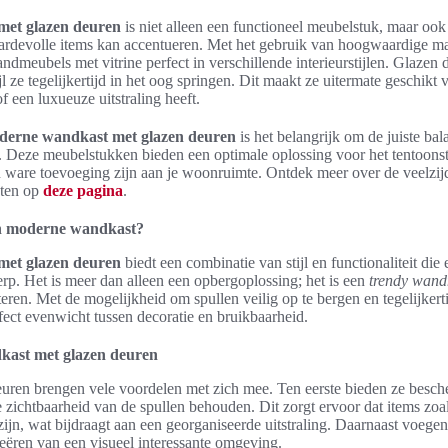
et glazen deuren
is niet alleen een functioneel meubelstuk, maar oo
rdevolle items kan accentueren. Met het gebruik van hoogwaardige ma
dmeubels met vitrine perfect in verschillende interieurstijlen. Glazen
 ze tegelijkertijd in het oog springen. Dit maakt ze uitermate geschikt vo
f een luxueuze uitstraling heeft.
derne wandkast met glazen deuren
is het belangrijk om de juiste bal
ek. Deze meubelstukken bieden een optimale oplossing voor het tentoonst
n ware toevoeging zijn aan je woonruimte. Ontdek meer over de veelzijd
ten op
deze pagina
.
n moderne wandkast?
et glazen deuren
biedt een combinatie van stijl en functionaliteit die 
rp. Het is meer dan alleen een opbergoplossing; het is een
trendy wan
eren. Met de mogelijkheid om spullen veilig op te bergen en tegelijkerti
ect evenwicht tussen decoratie en bruikbaarheid.
kast met glazen deuren
ren brengen vele voordelen met zich mee. Ten eerste bieden ze besche
e zichtbaarheid van de spullen behouden. Dit zorgt ervoor dat items zoa
 zijn, wat bijdraagt aan een georganiseerde uitstraling. Daarnaast voegen
creëren van een visueel interessante omgeving.