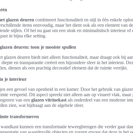
 één
et glazen deuren
combineert functionaliteit en stijl in één enkele oplo
rschillende items eenvoudig, maar het dient ook als een element van de
lende stijlen. Of het nu gaat om een strak en minimalistisch interieur of
past in bijna elke setting.
azen deuren: toon je mooiste spullen
lazen deuren biedt niet alleen functionaliteit, maar draagt ook bij aa
diepte en transparantie creëert een bijzondere sfeer in het interieur. D
n, dienen als een prachtig decoratief element dat de ruimte verrijkt.
n je interieur
gen een gevoel van openheid in een kamer. Door het gebruik van glaze
ruimte verspreid. Dit aspect spreekt niet alleen aan op visueel vlak, maa
integreren van een
glazen vitrinekast
als onderdeel van een moderne inte
llen zien, wat bijdraagt aan de algehele sfeer.
uimte transformeren
wandkast kunnen een transformatie teweegbrengen die verder gaat dan 
resentatie van waardevolle objecten en zorgen ervoor dat deze in het o