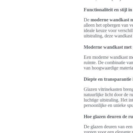
Functionaliteit en stijl in
De
moderne wandkast m
alleen het opbergen van ve
ideale keuze voor verschil
uitstraling, deze wandkast 
Moderne wandkast met gl
Een moderne wandkast met g
ruimte. De combinatie van 
van hoogwaardige materiale
Diepte en transparantie i
Glazen vitrinekasten bren
natuurlijke licht door de 
luchtige uitstraling. Het 
persoonlijke en unieke spu
Hoe glazen deuren de r
De glazen deuren van een 
zorgen voor een elegante p