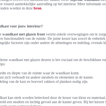
 visueel aantrekkelijke aanvulling op het interieur. Meer informatie ov
onden worden in deze
bron
.
ndkast voor jouw interieur?
te
wandkast met glazen front
vereist enkele overwegingen om te zorg
jl en functionaliteit van de ruimte. De juiste keuze kan zowel de esthetiek 
grijke factoren zijn onder andere de afmetingen en indeling, evenals k
derne wandkast met glazen deuren is het cruciaal om de beschikbare rui
ips:
edte en diepte van de ruimte waar de wandkast komt.
t zich verhoudt tot andere meubels en elementen in de kamer.
eling van de kast en hoeveel vakken of planken nodig zijn.
dkast kan sterk worden beïnvloed door de keuze van kleur en materiaa
eld een modern en luchtig gevoel aan de kamer geven. Bij het kiezen v