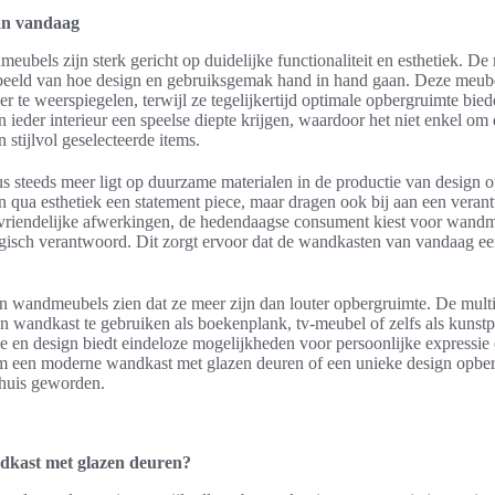
an vandaag
eubels zijn sterk gericht op duidelijke functionaliteit en esthetiek. 
rbeeld van hoe design en gebruiksgemak hand in hand gaan. Deze meub
ker te weerspiegelen, terwijl ze tegelijkertijd optimale opbergruimte bi
n ieder interieur een speelse diepte krijgen, waardoor het niet enkel om
stijlvol geselecteerde items.
us steeds meer ligt op duurzame materialen in de productie van design 
n qua esthetiek een statement piece, maar dragen ook bij aan een verant
uvriendelijke afwerkingen, de hedendaagse consument kiest voor wandme
gisch verantwoord. Dit zorgt ervoor dat de wandkasten van vandaag een
 van wandmeubels zien dat ze meer zijn dan louter opbergruimte. De mul
 wandkast te gebruiken als boekenplank, tv-meubel of zelfs als kunstp
 en design biedt eindeloze mogelijkheden voor persoonlijke expressie en
 om een moderne wandkast met glazen deuren of een unieke design opber
 huis geworden.
dkast met glazen deuren?