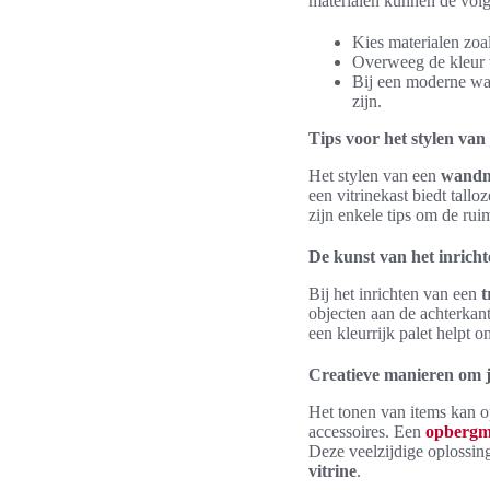
materialen kunnen de vol
Kies materialen zoal
Overweeg de kleur v
Bij een moderne wan
zijn.
Tips voor het stylen van
Het stylen van een
wandme
een vitrinekast biedt tallo
zijn enkele tips om de rui
De kunst van het inricht
Bij het inrichten van een
t
objecten aan de achterkant
een kleurrijk palet helpt o
Creatieve manieren om j
Het tonen van items kan o
accessoires. Een
opberg
Deze veelzijdige oplossing
vitrine
.