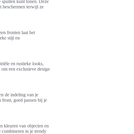
 spullen kunt tonen. Deze
t beschermen terwijl ze
en fronten laat het
ke stijl en
riële en rustieke looks,
en om een exclusieve design
en de indeling van je
front, goed passen bij je
en kleuren van objecten en
e combineren in je trendy