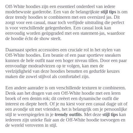
Off-White hoodies zijn een essentieel onderdeel van iedere
modebewuste garderobe. Een van de belangrijkste
stijl tips
is om
deze trendy hoodies te combineren met een oversized jas. Dit
zorgt voor een casual, maar toch verfijnde uitstraling die perfect
is voor verschillende gelegenheden. Een casual look kan
eenvoudig worden geüpgraded met een statement-jas, waardoor
de hoodie écht de show steelt.
Daarnaast spelen accessoires een cruciale rol in het stylen van
Off-White hoodies. Een beanie of een paar sportieve sneakers
kunnen de hele outfit naar een hoger niveau tillen. Door een paar
eenvoudige modeadviezen op te volgen, kan men de
veelzijdigheid van deze hoodies benutten en gedurfde keuzes
maken die zowel stijlvol als comfortabel zijn.
Een andere aanrader is om verschillende texturen te combineren.
Denk aan het dragen van een Off-White hoodie met een leren
broek of een denim rok; dit creëert een dynamische outfit die
interest en diepte heeft. Of je nu kiest voor een casual dagje uit of
een avondje uit met vrienden, het is belangrijk om je persoonlijke
stijl te weerspiegelen in je
trendy outfits
. Met deze
stijl tips
kan
iedereen zijn unieke flair aan de Off-White hoodie toevoegen en
de wereld veroveren in stijl.