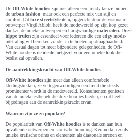
De
Off-White hoodies
zijn niet alleen een trendy keuze binnen
de
urban fashion
, maar ook een perfecte mix van stijl en
comfort. Dit
luxe streetstyle
item, opgericht door de visionaire
ontwerper Virgil Abloh, heeft de modewereld op zijn kop gezet
dankzij de unieke ontwerpen en hoogwaardige
materialen
. Deze
hippe truien
zijn essentieel voor iedereen die een
edgy mode
-
uitstraling wil bereiken zonder in te boeten op draagbaarheid.
Van casual dagen tot meer bijzondere gelegenheden, de Off-
White hoodie is de ideale metgezel voor een unieke look die
beslist zal opvallen.
De aantrekkingskracht van Off-White hoodies
Off-White hoodies
zijn meer dan alleen comfortabele
kledingstukken; ze vertegenwoordigen een trend die steeds
prominenter wordt in de modewereld. Konsumenten genieten
van de unieke esthetiek die deze hoodies bieden, en dit heeft
bijgedragen aan de aantrekkingskracht ervan.
Waarom zijn ze zo populair?
De populariteit van
Off-White hoodies
is te danken aan hun
opvallende ontwerpen en iconische branding. Kenmerken zoals
unieke grafische prints en elementen als diagonale strepen en