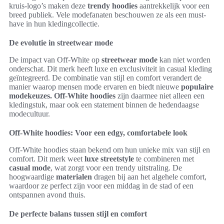
kruis-logo’s maken deze
trendy hoodies
aantrekkelijk voor een
breed publiek. Vele modefanaten beschouwen ze als een must-
have in hun kledingcollectie.
De evolutie in streetwear mode
De impact van Off-White op
streetwear mode
kan niet worden
onderschat. Dit merk heeft luxe en exclusiviteit in casual kleding
geïntegreerd. De combinatie van stijl en comfort verandert de
manier waarop mensen mode ervaren en biedt nieuwe
populaire
modekeuzes.
Off-White hoodies
zijn daarmee niet alleen een
kledingstuk, maar ook een statement binnen de hedendaagse
modecultuur.
Off-White hoodies: Voor een edgy, comfortabele look
Off-White hoodies staan bekend om hun unieke mix van stijl en
comfort. Dit merk weet
luxe streetstyle
te combineren met
casual mode
, wat zorgt voor een trendy uitstraling. De
hoogwaardige
materialen
dragen bij aan het algehele comfort,
waardoor ze perfect zijn voor een middag in de stad of een
ontspannen avond thuis.
De perfecte balans tussen stijl en comfort