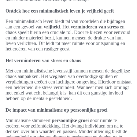
Ontdek hoe een minimalistisch leven je vrijheid geeft
Een minimalistisch leven biedt tal van voordelen die bijdragen
aan een gevoel van
vrijheid
. Het
verminderen van stress
en
chaos speelt hierin een cruciale rol. Door te kiezen voor eenvoud
en minder materieel bezit, kunnen mensen de drukte van hun
leven verlichten. Dit leidt tot meer ruimte voor ontspanning en
het creëren van een rustiger geest.
Het verminderen van stress en chaos
Met een minimalistische levensstijl kunnen mensen de dagelijkse
chaos aanpakken. Het weglaten van overbodige spullen en
verplichtingen creëert een luchtigere omgeving. Hierdoor ontstaat
een helderheid die stress vermindert. Wanneer men zich omringt
met enkel wat echt belangrijk is, kan dit een gunstige invloed
hebben op de mentale gesteldheid.
De impact van minimalisme op persoonlijke groei
Minimalisme stimuleert
persoonlijke groei
door ruimte te
creëren voor zelfontdekking. Het dwingt individuen om na te
denken over hun waarden en passies. Minder afleiding biedt de
gelegenheid om nieuwe dingen te verkennen en doelen na te