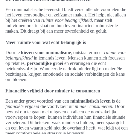
Een minimalistische levensstijl biedt verschillende voordelen die
het leven eenvoudiger en zelfzamer maken. Het helpt niet alleen
bij het creëren van
ruimte voor belangrijkheid
, maar stelt
individuen ook in staat om hun leven financieel robuuster te
maken. Dit draagt bij aan meer tevredenheid en geluk.
Meer ruimte voor wat echt belangrijk is
Door te
kiezen voor minimalisme
, ontstaat er meer
ruimte voor
belangrijkheid
in iemands leven. Mensen kunnen zich focussen
op relaties,
persoonlijke groei
en ervaringen die echt
betekenisvol zijn. Wanneer de nadruk minder ligt op materiële
bezittingen, krijgen emotionele en sociale verbindingen de kans
om bloeien.
Financiële vrijheid door minder te consumeren
Een ander groot voordeel van een
minimalistisch leven
is de
financiële vrijheid
die voortvloeit uit
minder consumeren
. Door
bewust om te gaan met uitgaven en alleen de noodzakelijke
voorwerpen te kopen, kunnen individuen hun financiële situatie
verbeteren. Dit betekent vaak minder schulden, meer spaargeld
en een leven waarin geld niet de overhand heeft, wat leidt tot een
meer comfortabele en stressvrije levensstijl.