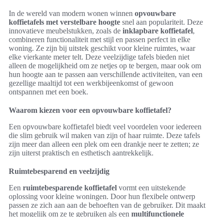
In de wereld van modern wonen winnen
opvouwbare
koffietafels met verstelbare hoogte
snel aan populariteit. Deze
innovatieve meubelstukken, zoals de
inklapbare koffietafel
,
combineren functionaliteit met stijl en passen perfect in elke
woning. Ze zijn bij uitstek geschikt voor kleine ruimtes, waar
elke vierkante meter telt. Deze veelzijdige tafels bieden niet
alleen de mogelijkheid om ze netjes op te bergen, maar ook om
hun hoogte aan te passen aan verschillende activiteiten, van een
gezellige maaltijd tot een werkbijeenkomst of gewoon
ontspannen met een boek.
Waarom kiezen voor een opvouwbare koffietafel?
Een opvouwbare koffietafel biedt veel voordelen voor iedereen
die slim gebruik wil maken van zijn of haar ruimte. Deze tafels
zijn meer dan alleen een plek om een drankje neer te zetten; ze
zijn uiterst praktisch en esthetisch aantrekkelijk.
Ruimtebesparend en veelzijdig
Een
ruimtebesparende koffietafel
vormt een uitstekende
oplossing voor kleine woningen. Door hun flexibele ontwerp
passen ze zich aan aan de behoeften van de gebruiker. Dit maakt
het mogelijk om ze te gebruiken als een
multifunctionele