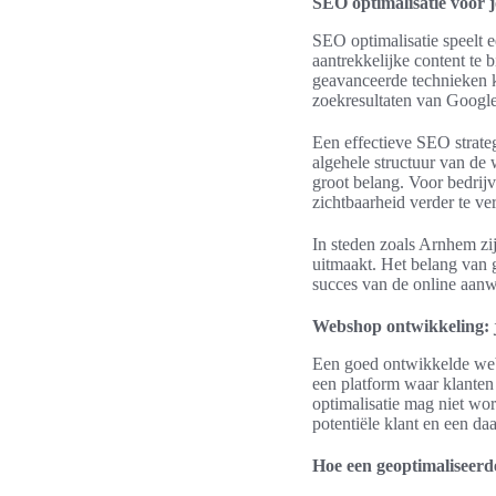
SEO optimalisatie voor 
SEO optimalisatie speelt e
aantrekkelijke content te
geavanceerde technieken k
zoekresultaten van Google
Een effectieve SEO strate
algehele structuur van de
groot belang. Voor bedrij
zichtbaarheid verder te ve
In steden zoals Arnhem zi
uitmaakt. Het belang van 
succes van de online aanw
Webshop ontwikkeling: j
Een goed ontwikkelde webs
een platform waar klante
optimalisatie mag niet wo
potentiële klant en een d
Hoe een geoptimaliseerd