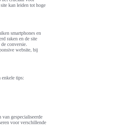
ite kan leiden tot hoge
uiken smartphones en
rd raken en de site
r de conversie.
onsive website, bij
 enkele tips:
n van gespecialiseerde
seren voor verschillende