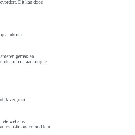
evordert. Dit kan door:
 op aankoop.
waarderen gemak en
vinden of een aankoop te
lijk vergroot.
onele website.
van website onderhoud kan