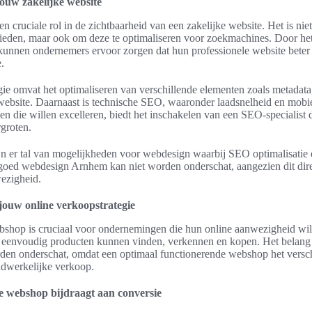
jouw zakelijke website
en cruciale rol in de zichtbaarheid van een zakelijke website. Het is nie
 bieden, maar ook om deze te optimaliseren voor zoekmachines. Door he
unnen ondernemers ervoor zorgen dat hun professionele website beter p
.
gie omvat het optimaliseren van verschillende elementen zoals metadata
 website. Daarnaast is technische SEO, waaronder laadsnelheid en mobie
ven die willen excelleren, biedt het inschakelen van een SEO-specialis
rgroten.
jn er tal van mogelijkheden voor webdesign waarbij SEO optimalisatie 
goed webdesign Arnhem kan niet worden onderschat, aangezien dit direc
ezigheid.
ouw online verkoopstrategie
hop is cruciaal voor ondernemingen die hun online aanwezigheid will
n eenvoudig producten kunnen vinden, verkennen en kopen. Het belang
rden onderschat, omdat een optimaal functionerende webshop het versc
aadwerkelijke verkoop.
e webshop bijdraagt aan conversie