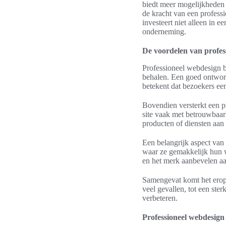
biedt meer mogelijkheden 
de kracht van een professi
investeert niet alleen in e
onderneming.
De voordelen van profes
Professioneel webdesign b
behalen. Een goed ontworp
betekent dat bezoekers een
Bovendien versterkt een p
site vaak met betrouwbaar
producten of diensten aan 
Een belangrijk aspect van 
waar ze gemakkelijk hun w
en het merk aanbevelen a
Samengevat komt het erop n
veel gevallen, tot een ste
verbeteren.
Professioneel webdesig