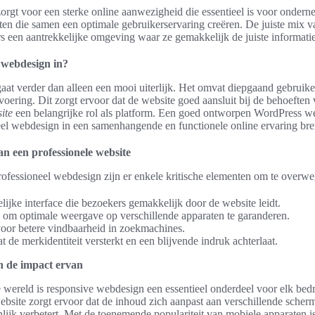
orgt voor een sterke online aanwezigheid die essentieel is voor onder
en die samen een optimale gebruikerservaring creëren. De juiste mix van
ers een aantrekkelijke omgeving waar ze gemakkelijk de juiste informat
 webdesign in?
aat verder dan alleen een mooi uiterlijk. Het omvat diepgaand gebruike
voering. Dit zorgt ervoor dat de website goed aansluit bij de behoeften
ite
een belangrijke rol als platform. Een goed ontworpen WordPress we
el webdesign in een samenhangende en functionele online ervaring br
n een professionele website
rofessioneel webdesign zijn er enkele kritische elementen om te overw
lijke interface die bezoekers gemakkelijk door de website leidt.
 om optimale weergave op verschillende apparaten te garanderen.
oor betere vindbaarheid in zoekmachines.
t de merkidentiteit versterkt en een blijvende indruk achterlaat.
n de impact ervan
 wereld is responsive webdesign een essentieel onderdeel voor elk bedr
website zorgt ervoor dat de inhoud zich aanpast aan verschillende sche
lijk verbetert. Met de toenemende populariteit van mobiele apparaten is