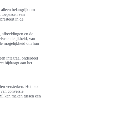
t alleen belangrijk om
t toepassen van
resteert in de
, afbeeldingen en de
lvriendelijkheid, van
t de mogelijkheid om hun
een integraal onderdeel
t bijdraagt aan het
en versterken. Het biedt
 van conversie
hil kan maken tussen een