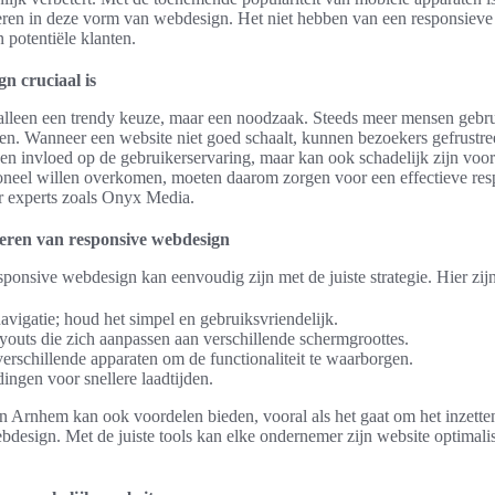
ren in deze vorm van webdesign. Het niet hebben van een responsieve s
n potentiële klanten.
n cruciaal is
 alleen een trendy keuze, maar een noodzaak. Steeds meer mensen gebr
en. Wanneer een website niet goed schaalt, kunnen bezoekers gefrustree
lleen invloed op de gebruikerservaring, maar kan ook schadelijk zijn voo
neel willen overkomen, moeten daarom zorgen voor een effectieve resp
r experts zoals Onyx Media.
eren van responsive webdesign
onsive webdesign kan eenvoudig zijn met de juiste strategie. Hier zijn
vigatie; houd het simpel en gebruiksvriendelijk.
ayouts die zich aanpassen aan verschillende schermgroottes.
verschillende apparaten om de functionaliteit te waarborgen.
ingen voor snellere laadtijden.
n Arnhem kan ook voordelen bieden, vooral als het gaat om het inzette
bdesign. Met de juiste tools kan elke ondernemer zijn website optimali