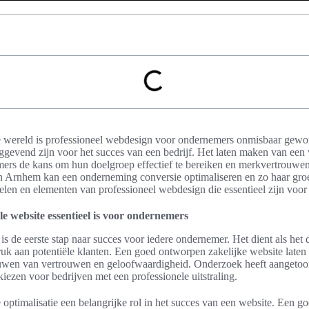
e wereld is professioneel webdesign voor ondernemers onmisbaar gewor
gevend zijn voor het succes van een bedrijf. Het laten maken van een
mers de kans om hun doelgroep effectief te bereiken en merkvertrouwe
n Arnhem kan een onderneming conversie optimaliseren en zo haar groei 
delen en elementen van professioneel webdesign die essentieel zijn voo
e website essentieel is voor ondernemers
s de eerste stap naar succes voor iedere ondernemer. Het dient als het di
druk aan potentiële klanten. Een goed ontworpen zakelijke website laten
bouwen van vertrouwen en geloofwaardigheid. Onderzoek heeft aangeto
kiezen voor bedrijven met een professionele uitstraling.
 optimalisatie een belangrijke rol in het succes van een website. Een g