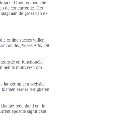
erkopen. Ondernemers die
an de concurrentie. Het
jdraagt aan de groei van de
 die online succes willen
ksvriendelijke website
. Dit
erzorgde en functionele
 en hen te motiveren om
en langer op een website
 klanten eerder terugkeren
 klanttevredenheid en, in
rrentiepositie significant