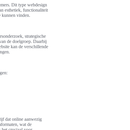
nemers. Dit type webdesign
 esthetiek, functionaliteit
ie kunnen vinden.
rsonderzoek, strategische
 van de doelgroep. Daarbij
bsite kan de verschillende
engen.
egen:
ijf dat online aanwezig
rmformaten, wat de
 het cruciaal voor