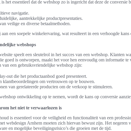
s het essentieel dat de webshop zo is ingericht dat deze de conversie b
ïtieve navigatie.
idelijke, aantrekkelijke productpresentaties.
an veilige en diverse betaalmethoden.
 aan een soepele winkelervaring, wat resulteert in een verhoogde kans
endelijke webshops
website speelt een sleutelrol in het succes van een webshop. Klanten 
die goed is ontworpen, maakt het voor hen eenvoudig om informatie te 
n van een gebruiksvriendelijke webshop zijn:
 lay-out die het productaanbod goed presenteert.
n klantbeoordelingen om vertrouwen op te bouwen.
tonen van gerelateerde producten om de verkoop te stimuleren.
webshop ontwikkeling op te nemen, wordt de kans op conversie aanzien
om het niet te verwaarlozen is
ud is essentieel voor de veiligheid en functionaliteit van een professi
met webdesign Arnhem moeten zich hiervan bewust zijn. Het negeren 
ware en mogelijke beveiligingsrisico’s die groeien met de tijd.