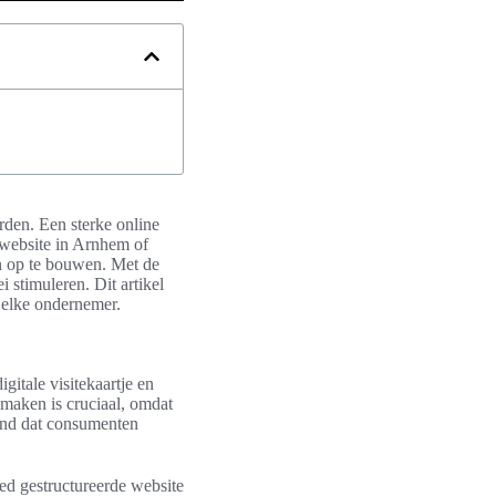
den. Een sterke online
 website in Arnhem of
n op te bouwen. Met de
stimuleren. Dit artikel
r elke ondernemer.
gitale visitekaartje en
 maken is cruciaal, omdat
ond dat consumenten
oed gestructureerde website