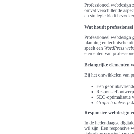
Professioneel webdesign z
omvat verschillende aspect
en strategie biedt bezoek
Wat houdt professioneel
Professioneel webdesign g
planning en technische uit
speelt een
WordPress webs
elementen van professione
Belangrijke elementen va
Bij het ontwikkelen van p
Een gebruiksvriende
Responsief ontwerp
SEO-optimalisatie v
Grafisch ontwerp
da
Responsive webdesign e
In de hedendaagse digitale
wil zijn. Een responsive 
gebruikerservaring aanzien