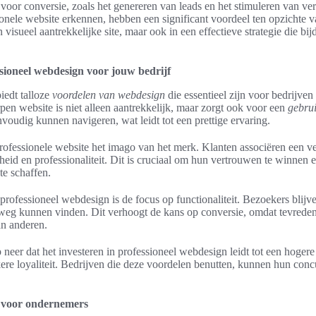
voor conversie, zoals het genereren van leads en het stimuleren van v
onele website erkennen, hebben een significant voordeel ten opzichte v
en visueel aantrekkelijke site, maar ook in een effectieve strategie die bi
sioneel webdesign voor jouw bedrijf
iedt talloze
voordelen van webdesign
die essentieel zijn voor bedrijven
en website is niet alleen aantrekkelijk, maar zorgt ook voor een
gebrui
voudig kunnen navigeren, wat leidt tot een prettige ervaring.
rofessionele website het imago van het merk. Klanten associëren een v
heid en professionaliteit. Dit is cruciaal om hun vertrouwen te winnen
te schaffen.
professioneel webdesign is de focus op functionaliteit. Bezoekers blijv
eg kunnen vinden. Dit verhoogt de kans op conversie, omdat tevreden
an anderen.
eer dat het investeren in professioneel webdesign leidt tot een hogere
rkere loyaliteit. Bedrijven die deze voordelen benutten, kunnen hun concu
n voor ondernemers