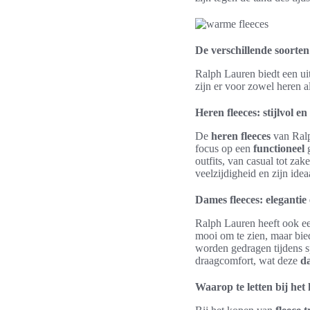
De verschillende soorte
Ralph Lauren biedt een ui
zijn er voor zowel heren 
Heren fleeces: stijlvol en
De
heren fleeces
van Ralp
focus op een
functioneel
g
outfits, van casual tot za
veelzijdigheid en zijn ide
Dames fleeces: eleganti
Ralph Lauren heeft ook ee
mooi om te zien, maar bie
worden gedragen tijdens 
draagcomfort, wat deze
da
Waarop te letten bij het