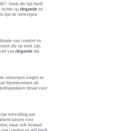
67. Sinds die tijd heeft
 richtte op
elegantie
en
een zijn de ontwerpen
mbinatie van
comfort en
nsen die op zoek zijn
evoel van
elegantie
dat
te ontwerpen zorgen ze
sual bijeenkomsten als
edingstukken ideaal voor
zijn toewijding aan
etekent kiezen voor
tzien, maar ook bestand
 aan comfort en stijl biedt.