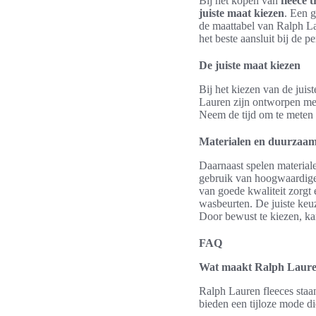
Bij het kopen van
fleece 
juiste maat kiezen
. Een g
de maattabel van Ralph L
het beste aansluit bij de 
De juiste maat kiezen
Bij het kiezen van de juis
Lauren zijn ontworpen met
Neem de tijd om te meten e
Materialen en duurzaa
Daarnaast spelen material
gebruik van hoogwaardige 
van goede kwaliteit zorgt
wasbeurten. De juiste keuz
Door bewust te kiezen, kan
FAQ
Wat maakt Ralph Lauren
Ralph Lauren fleeces staa
bieden een tijloze mode di