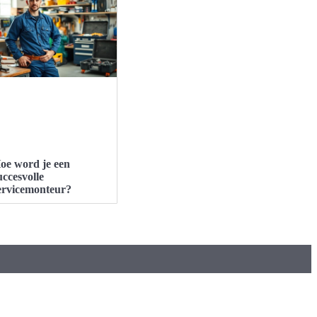
oe word je een
uccesvolle
ervicemonteur?