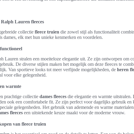
n Ralph Lauren fleeces
tgebreide collectie
fleece truien
die zowel stijl als functionaliteit com
als dames, elk met hun unieke kenmerken en voordelen.
 functioneel
h Lauren stralen een moeiteloze elegantie uit. Ze zijn ontworpen om co
ebruik. De diverse stijlen maken het mogelijk om deze fleeces te comb
kelijk. Van sportieve looks tot meer verfijnde mogelijkheden, de
heren fl
aal voor elke gelegenheid.
e en warmte
n prachtige collectie
dames fleeces
die elegantie en warmte uitstralen. D
den ook een comfortabele fit. Ze zijn perfect voor dagelijks gebruik e
speciale gelegenheden. Het gebruik van ademende en warme materialen 
mes fleeces
een uitstekende keuze maakt voor de moderne vrouw.
 kopen van fleece truien