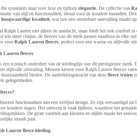
die synoniem staat voor luxe en tijdloze
elegantie
. De collectie van
Ra
natie van stijl en functionaliteit, ideaal voor de koudere maanden. De
p
hoogwaardige kwaliteit
, wat hen een onmisbare aanvulling maakt op
kt Ralph Lauren niet alleen de aandacht, maar biedt het ook comfort in 
of iets meer chique, de fleeces van dit merk passen naadloos in elke o
en voor
Ralph Lauren fleeces
, perfect voor een warme en stijlvolle uits
h Lauren fleeces
n een iconisch onderdeel van de kledinglijn van dit prestigieuze merk. 
 en stijlvolle uitstraling. Mensen kiezen voor Ralph Lauren fleeces v
 duurzaamheid bieden. De aantrekkingskracht van deze
fleece truien
is
ele gelegenheden.
leeces?
neren functionaliteit met een verfijnd design. Ze zijn vervaardigd uit
voor koudere dagen. Het ontwerp is vaak tijdloos, waardoor het gemakke
ingstukken. De grote variëteit aan kleuren en stijlen maakt het eenvou
oonlijke smaak past.
ph Lauren fleece kleding