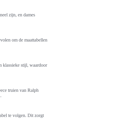
oneel zijn, en dames
bevolen om de maattabellen
 klassieke stijl, waardoor
eece truien van Ralph
.
bel te volgen. Dit zorgt