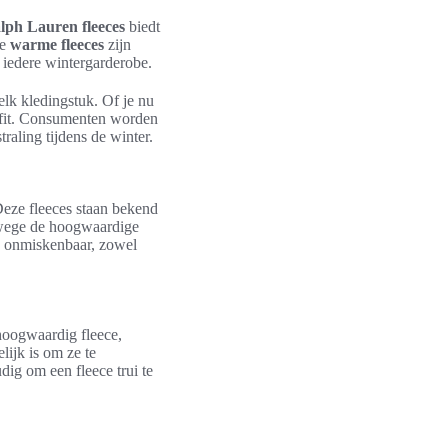
lph Lauren fleeces
biedt
ze
warme fleeces
zijn
 iedere wintergarderobe.
elk kledingstuk. Of je nu
utfit. Consumenten worden
traling tijdens de winter.
Deze fleeces staan bekend
anwege de hoogwaardige
 onmiskenbaar, zowel
 hoogwaardig fleece,
lijk is om ze te
dig om een fleece trui te