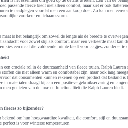
truien
is het essentieel om goed op de details te letten. Een van de belang
oed passende fleece biedt niet alleen comfort, maar ziet er ook flattere
auren te raadplegen voordat men een aankoop doet. Zo kan men eenvo
persoonlijke voorkeur en lichaamsvorm.
te maat is het belangrijk om zowel de lengte als de breedte te overwege
 aandacht voor zowel stijl als comfort, maar een verkeerde maat kan da
n kies een maat die voldoende ruimte biedt voor laagjes, zonder er te ov
mheid
en een cruciale rol in de duurzaamheid van fleece truien. Ralph Lauren
stoffen die niet alleen warm en comfortabel zijn, maar ook lang meega
 ervoor dat consumenten kunnen rekenen op een product dat bestand is t
e in materialen draagt bij aan een positieve gebruikservaring en langer
 men genieten van de luxe en functionaliteit die Ralph Lauren biedt.
 fleeces zo bijzonder?
n bekend om hun hoogwaardige kwaliteit, die comfort, stijl en duurza
e perfect is voor winterse temperaturen.