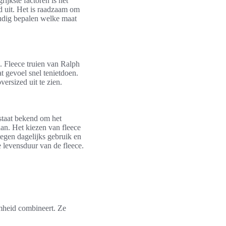
rijkste factoren is het
nd uit. Het is raadzaam om
udig bepalen welke maat
n. Fleece truien van Ralph
t gevoel snel tenietdoen.
ersized uit te zien.
 staat bekend om het
an. Het kiezen van fleece
egen dagelijks gebruik en
e levensduur van de fleece.
amheid combineert. Ze