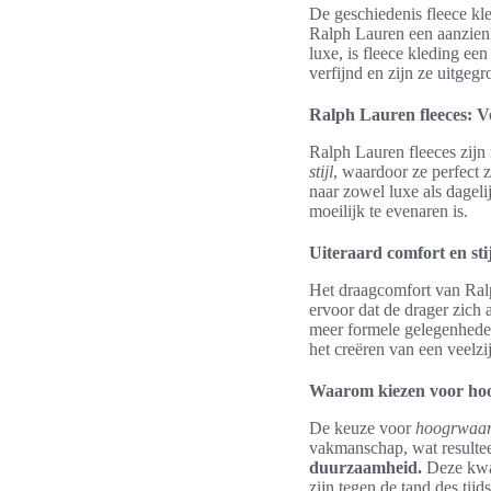
De geschiedenis fleece kle
Ralph Lauren een aanzienl
luxe, is fleece kleding ee
verfijnd en zijn ze uitgeg
Ralph Lauren fleeces: Vo
Ralph Lauren fleeces zijn
stijl
, waardoor ze perfect 
naar zowel luxe als dagel
moeilijk te evenaren is.
Uiteraard comfort en st
Het draagcomfort van Ral
ervoor dat de drager zich 
meer formele gelegenhed
het creëren van een veelzij
Waarom kiezen voor hoo
De keuze voor
hoogrwaard
vakmanschap, wat resulteer
duurzaamheid.
Deze kwal
zijn tegen de tand des tijd