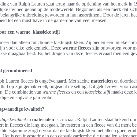
ding van Ralph Lauren gaat terug naar de oprichting van het merk in 19
ijke invloed gehad op de modewereld. Begonnen als een merk dat zich
n belangrijke uitbreiding geworden in hun assortiment. Door de jaren h
roeid tot een must-have in de garderobe van veel mensen.
or een warme, klassieke stijl
 meer dan alleen functionele kledingstukken. Zij bieden een unieke co
zijn voor elke gelegenheid. Deze
warme fleeces
zijn ontworpen voor me
ijkse draagbaarheid. Bij het dragen van deze fleeces ervaart men een g
ijl gecombineerd
ph Lauren fleeces is ongeëvenaard. Met zachte
materialen
en doordach
altijd op zijn gemak voelt, ongeacht de setting. Dit geldt zowel voor ca
en. De combinatie van
warme fleeces
en een
klassieke stijl
maakt deze kl
dige en stijlvolle garderobe.
gwaardige kwaliteit?
ige kwaliteit
in
materialen
is cruciaal. Ralph Lauren staat bekend om 
t in fleeces die lang meegaan. Investeren in een fleece van dit merk b
iteitsgarantie zorgt ervoor dat de kledingstukken niet alleen goed erui
s. Het is een investering in een capsulegarderobe die tientallen seizoenen