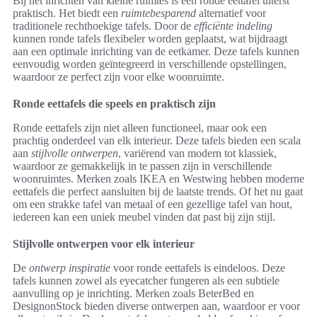
Bij het inrichten van kleine ruimtes is een ronde eettafel uiterst
praktisch. Het biedt een
ruimtebesparend
alternatief voor
traditionele rechthoekige tafels. Door de
efficiënte indeling
kunnen ronde tafels flexibeler worden geplaatst, wat bijdraagt
aan een optimale inrichting van de eetkamer. Deze tafels kunnen
eenvoudig worden geïntegreerd in verschillende opstellingen,
waardoor ze perfect zijn voor elke woonruimte.
Ronde eettafels die speels en praktisch zijn
Ronde eettafels zijn niet alleen functioneel, maar ook een
prachtig onderdeel van elk interieur. Deze tafels bieden een scala
aan
stijlvolle ontwerpen
, variërend van modern tot klassiek,
waardoor ze gemakkelijk in te passen zijn in verschillende
woonruimtes. Merken zoals IKEA en Westwing hebben moderne
eettafels die perfect aansluiten bij de laatste trends. Of het nu gaat
om een strakke tafel van metaal of een gezellige tafel van hout,
iedereen kan een uniek meubel vinden dat past bij zijn stijl.
Stijlvolle ontwerpen voor elk interieur
De
ontwerp inspiratie
voor ronde eettafels is eindeloos. Deze
tafels kunnen zowel als eyecatcher fungeren als een subtiele
aanvulling op je inrichting. Merken zoals BeterBed en
DesignonStock bieden diverse ontwerpen aan, waardoor er voor