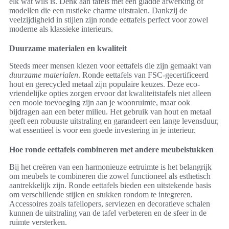
elk wat wils is. Denk aan tafels met een gladde afwerking of
modellen die een rustieke charme uitstralen. Dankzij de
veelzijdigheid in stijlen zijn ronde eettafels perfect voor zowel
moderne als klassieke interieurs.
Duurzame materialen en kwaliteit
Steeds meer mensen kiezen voor eettafels die zijn gemaakt van
duurzame materialen
. Ronde eettafels van FSC-gecertificeerd
hout en gerecycled metaal zijn populaire keuzes. Deze eco-
vriendelijke opties zorgen ervoor dat kwaliteitstafels niet alleen
een mooie toevoeging zijn aan je woonruimte, maar ook
bijdragen aan een beter milieu. Het gebruik van hout en metaal
geeft een robuuste uitstraling en garandeert een lange levensduur,
wat essentieel is voor een goede investering in je interieur.
Hoe ronde eettafels combineren met andere meubelstukken
Bij het creëren van een harmonieuze eetruimte is het belangrijk
om meubels te combineren die zowel functioneel als esthetisch
aantrekkelijk zijn. Ronde eettafels bieden een uitstekende basis
om verschillende stijlen en stukken rondom te integreren.
Accessoires zoals tafellopers, serviezen en decoratieve schalen
kunnen de uitstraling van de tafel verbeteren en de sfeer in de
ruimte versterken.