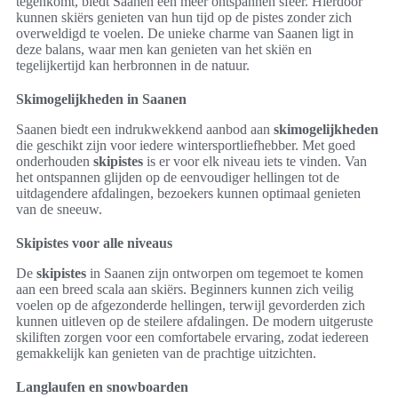
tegenkomt, biedt Saanen een meer ontspannen sfeer. Hierdoor
kunnen skiërs genieten van hun tijd op de pistes zonder zich
overweldigd te voelen. De unieke charme van Saanen ligt in
deze balans, waar men kan genieten van het skiën en
tegelijkertijd kan herbronnen in de natuur.
Skimogelijkheden in Saanen
Saanen biedt een indrukwekkend aanbod aan
skimogelijkheden
die geschikt zijn voor iedere wintersportliefhebber. Met goed
onderhouden
skipistes
is er voor elk niveau iets te vinden. Van
het ontspannen glijden op de eenvoudiger hellingen tot de
uitdagendere afdalingen, bezoekers kunnen optimaal genieten
van de sneeuw.
Skipistes voor alle niveaus
De
skipistes
in Saanen zijn ontworpen om tegemoet te komen
aan een breed scala aan skiërs. Beginners kunnen zich veilig
voelen op de afgezonderde hellingen, terwijl gevorderden zich
kunnen uitleven op de steilere afdalingen. De modern uitgeruste
skiliften zorgen voor een comfortabele ervaring, zodat iedereen
gemakkelijk kan genieten van de prachtige uitzichten.
Langlaufen en snowboarden