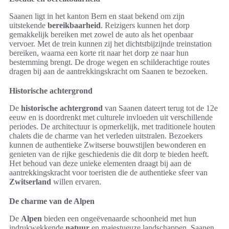
Saanen ligt in het kanton Bern en staat bekend om zijn
uitstekende
bereikbaarheid
. Reizigers kunnen het dorp
gemakkelijk bereiken met zowel de auto als het openbaar
vervoer. Met de trein kunnen zij het dichtstbijzijnde treinstation
bereiken, waarna een korte rit naar het dorp ze naar hun
bestemming brengt. De droge wegen en schilderachtige routes
dragen bij aan de aantrekkingskracht om Saanen te bezoeken.
Historische achtergrond
De
historische achtergrond
van Saanen dateert terug tot de 12e
eeuw en is doordrenkt met culturele invloeden uit verschillende
periodes. De architectuur is opmerkelijk, met traditionele houten
chalets die de charme van het verleden uitstralen. Bezoekers
kunnen de authentieke Zwitserse bouwstijlen bewonderen en
genieten van de rijke geschiedenis die dit dorp te bieden heeft.
Het behoud van deze unieke elementen draagt bij aan de
aantrekkingskracht voor toeristen die de authentieke sfeer van
Zwitserland
willen ervaren.
De charme van de Alpen
De
Alpen
bieden een ongeëvenaarde schoonheid met hun
indrukwekkende
natuur
en majestueuze landschappen. Saanen