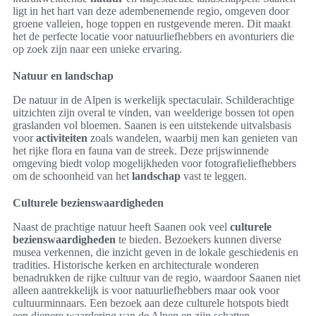
ligt in het hart van deze adembenemende regio, omgeven door
groene valleien, hoge toppen en rustgevende meren. Dit maakt
het de perfecte locatie voor natuurliefhebbers en avonturiers die
op zoek zijn naar een unieke ervaring.
Natuur en landschap
De natuur in de Alpen is werkelijk spectaculair. Schilderachtige
uitzichten zijn overal te vinden, van weelderige bossen tot open
graslanden vol bloemen. Saanen is een uitstekende uitvalsbasis
voor
activiteiten
zoals wandelen, waarbij men kan genieten van
het rijke flora en fauna van de streek. Deze prijswinnende
omgeving biedt volop mogelijkheden voor fotografieliefhebbers
om de schoonheid van het
landschap
vast te leggen.
Culturele bezienswaardigheden
Naast de prachtige natuur heeft Saanen ook veel
culturele
bezienswaardigheden
te bieden. Bezoekers kunnen diverse
musea verkennen, die inzicht geven in de lokale geschiedenis en
tradities. Historische kerken en architecturale wonderen
benadrukken de rijke cultuur van de regio, waardoor Saanen niet
alleen aantrekkelijk is voor natuurliefhebbers maar ook voor
cultuurminnaars. Een bezoek aan deze culturele hotspots biedt
een diepere waardering van de Alpen en zijn schatten.