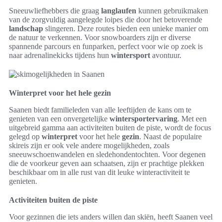
Sneeuwliefhebbers die graag
langlaufen
kunnen gebruikmaken
van de zorgvuldig aangelegde loipes die door het betoverende
landschap
slingeren. Deze routes bieden een unieke manier om
de natuur te verkennen. Voor snowboarders zijn er diverse
spannende parcours en funparken, perfect voor wie op zoek is
naar adrenalinekicks tijdens hun
wintersport
avontuur.
Winterpret voor het hele gezin
Saanen biedt familieleden van alle leeftijden de kans om te
genieten van een onvergetelijke
wintersportervaring
. Met een
uitgebreid gamma aan activiteiten buiten de piste, wordt de focus
gelegd op
winterpret
voor het hele
gezin
. Naast de populaire
skireis zijn er ook vele andere mogelijkheden, zoals
sneeuwschoenwandelen en sledehondentochten. Voor degenen
die de voorkeur geven aan schaatsen, zijn er prachtige plekken
beschikbaar om in alle rust van dit leuke winteractiviteit te
genieten.
Activiteiten buiten de piste
Voor gezinnen die iets anders willen dan skiën, heeft Saanen veel