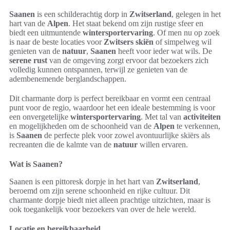
Saanen
is een schilderachtig dorp in
Zwitserland
, gelegen in het
hart van de
Alpen
. Het staat bekend om zijn rustige sfeer en
biedt een uitmuntende
wintersportervaring
. Of men nu op zoek
is naar de beste locaties voor
Zwitsers skiën
of simpelweg wil
genieten van de
natuur
,
Saanen
heeft voor ieder wat wils. De
serene rust
van de omgeving zorgt ervoor dat bezoekers zich
volledig kunnen ontspannen, terwijl ze genieten van de
adembenemende berglandschappen.
Dit charmante dorp is perfect bereikbaar en vormt een centraal
punt voor de regio, waardoor het een ideale bestemming is voor
een onvergetelijke
wintersportervaring
. Met tal van
activiteiten
en mogelijkheden om de schoonheid van de
Alpen
te verkennen,
is
Saanen
de perfecte plek voor zowel avontuurlijke skiërs als
recreanten die de kalmte van de
natuur
willen ervaren.
Wat is Saanen?
Saanen is een pittoresk dorpje in het hart van
Zwitserland
,
beroemd om zijn serene schoonheid en rijke cultuur. Dit
charmante dorpje biedt niet alleen prachtige uitzichten, maar is
ook toegankelijk voor bezoekers van over de hele wereld.
Locatie en bereikbaarheid