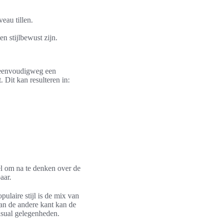
veau tillen.
n stijlbewust zijn.
n eenvoudigweg een
 Dit kan resulteren in:
el om na te denken over de
aar.
ulaire stijl is de mix van
Aan de andere kant kan de
asual gelegenheden.