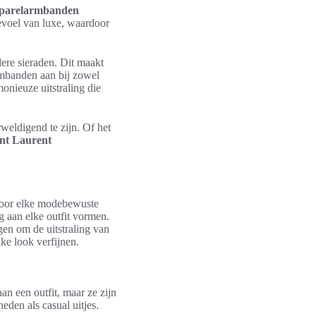
 parelarmbanden
evoel van luxe, waardoor
ere sieraden. Dit maakt
armbanden aan bij zowel
monieuze uitstraling die
weldigend te zijn. Of het
nt Laurent
 voor elke modebewuste
 aan elke outfit vormen.
en om de uitstraling van
lke look verfijnen.
aan een outfit, maar ze zijn
den als casual uitjes.