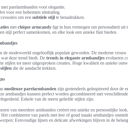
met parelarmbanden voor elegantie.
len
voor een bohemien uitstraling.
ccessoires om een
subtiele stijl
te benadrukken.
aties
met
chique armcandy
ligt in hun vermogen om personaliteit uit te
n stijl perfect samenkomen, en elke look een unieke flair bieden.
rmbandjes
in de modewereld ongelooflijk populair geworden. De moderne vrouw zo
es wat deze trend biedt. De
trends in elegante armbandjes
evolueren co
he stijlen tot meer uitgesproken creaties. Hoge kwaliteit en unieke ontw
stijlen
die de aandacht trekken.
gns
van
modieuze parelarmbanden
zijn grotendeels geïnspireerd door de e
ze armbandjes kunnen perfect worden gecombineerd met verschillende 
elegenheid. Enkele van de meest geliefde stijlen zijn:
eren van meerdere armbanden creëert een unieke en persoonlijke look
 Het combineren van parels met leer of goud maakt armbandjes onmisb
werpen: Eenvoudige lijnen en delicate afwerkingen blijven in de belangs