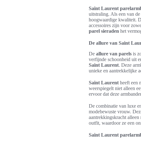
Saint Laurent parelar
uitstraling. Als een van d
hoogwaardige kwaliteit. 
accessoires zijn voor zow
parel sieraden
het vermoge
De allure van Saint La
De
allure van parels
is z
verfijnde schoonheid uit
Saint Laurent
. Deze arm
unieke en aantrekkelijke a
Saint Laurent
heeft een 
weerspiegelt niet alleen e
ervoor dat deze armbanden
De combinatie van luxe en
modebewuste vrouw. Deze 
aantrekkingskracht alleen
outfit, waardoor ze een on
Saint Laurent parelarmba