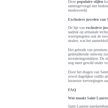
Deze
populaire stijlen
kom
samengevoegd met hedendaa
modewereld.
Exclusieve juwelen van 
De lijn van
exclusieve ju
nadruk op artisanale tech
weerspiegelen ook de toew
stralen, wat het aantrekk
Het gebruik van premium m
gedetailleerde ontwerp zo
investeringsstukken. De s
nog meer gewild onder ver
Door het dragen van Saint 
zowel dagelijkse outfits a
luxueuze toevoegingen aan 
FAQ
Wat maakt Saint Lauren
Saint Laurent parelarmban