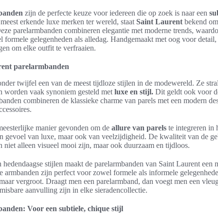
mbanden
zijn de perfecte keuze voor iedereen die op zoek is naar een
sub
e meest erkende luxe merken ter wereld, staat
Saint Laurent
bekend om 
Deze parelarmbanden combineren elegantie met moderne trends, waardoo
el formele gelegenheden als alledag. Handgemaakt met oog voor detai
n om elke outfit te verfraaien.
urent parelarmbanden
onder twijfel een van de meest tijdloze stijlen in de modewereld. Ze stra
 en worden vaak synoniem gesteld met
luxe en stijl.
Dit geldt ook voor 
banden combineren de klassieke charme van parels met een modern desig
ccessoires.
meesterlijke manier gevonden om de
allure van parels
te integreren in 
en gevoel van luxe, maar ook van veelzijdigheid. De kwaliteit van de ge
 niet alleen visueel mooi zijn, maar ook duurzaam en tijdloos.
 hedendaagse stijlen maakt de parelarmbanden van Saint Laurent een 
armbanden zijn perfect voor zowel formele als informele gelegenhed
 maar vergroot. Draagt men een parelarmband, dan voegt men een vleugj
misbare aanvulling zijn in elke sieradencollectie.
nden: Voor een subtiele, chique stijl