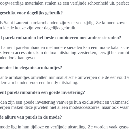
oogwaardige materialen stralen ze een verfijnde schoonheid uit, perfect
 geschikt voor dagelijks gebruik?
als Saint Laurent parelarmbanden zijn zeer veelzijdig. Ze kunnen zowel c
 ideale keuze zijn voor dagelijks gebruik.
nt parelarmbanden het beste combineren met andere sieraden?
Laurent parelarmbanden met andere sieraden kan een mooie balans creë
lveren accessoires kan de luxe uitstraling versterken, terwijl het comb
mien look kan geven.
menteel in elegante armbandjes?
gante armbandjes omvatten minimalistische ontwerpen die de eenvoud 
dere armbanden voor een trendy uitstraling.
ent parelarmbanden een goede investering?
nden zijn een goede investering vanwege hun exclusiviteit en vakman
werpen maken deze juwelen niet alleen modeaccessoires, maar ook waar
de allure van parels in de mode?
 mode ligt in hun tijdloze en verfijnde uitstraling. Ze worden vaak geas