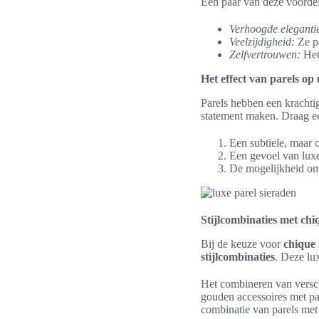
Een paar van deze voordel
Verhoogde eleganti
Veelzijdigheid:
Ze pa
Zelfvertrouwen:
Het 
Het effect van parels op 
Parels hebben een krachti
statement maken. Draag ee
Een subtiele, maar 
Een gevoel van luxe
De mogelijkheid om 
Stijlcombinaties met ch
Bij de keuze voor
chique
stijlcombinaties
. Deze lu
Het combineren van versch
gouden accessoires met par
combinatie van parels met