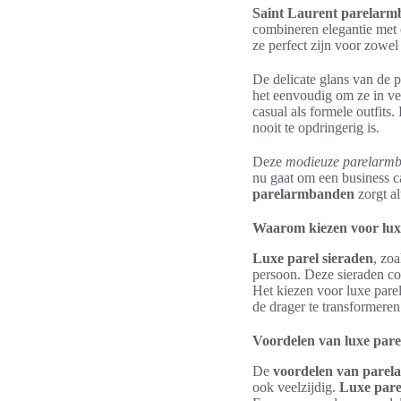
Saint Laurent parelar
combineren elegantie met 
ze perfect zijn voor zowel
De delicate glans van de 
het eenvoudig om ze in ver
casual als formele outfits
nooit te opdringerig is.
Deze
modieuze parelarm
nu gaat om een business c
parelarmbanden
zorgt al
Waarom kiezen voor luxe
Luxe parel sieraden
, zo
persoon. Deze sieraden co
Het kiezen voor luxe pare
de drager te transformeren.
Voordelen van luxe par
De
voordelen van pare
ook veelzijdig.
Luxe pare