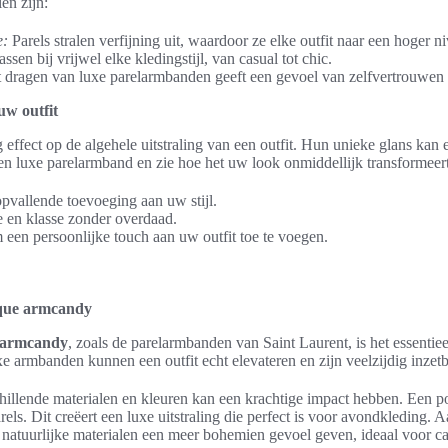
en zijn:
e:
Parels stralen verfijning uit, waardoor ze elke outfit naar een hoger ni
ssen bij vrijwel elke kledingstijl, van casual tot chic.
dragen van luxe parelarmbanden geeft een gevoel van zelfvertrouwen e
uw outfit
g effect op de algehele uitstraling van een outfit. Hun unieke glans ka
n luxe parelarmband en zie hoe het uw look onmiddellijk transformeert.
opvallende toevoeging aan uw stijl.
 en klasse zonder overdaad.
een persoonlijke touch aan uw outfit toe te voegen.
ique armcandy
 armcandy
, zoals de parelarmbanden van Saint Laurent, is het essentie
xe armbanden kunnen een outfit echt elevateren en zijn veelzijdig inzetb
illende materialen en kleuren kan een krachtige impact hebben. Een pop
els. Dit creëert een luxe uitstraling die perfect is voor avondkleding. 
 natuurlijke materialen een meer bohemien gevoel geven, ideaal voor c