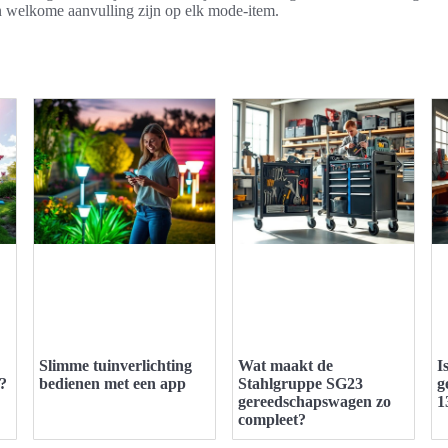
n welkome aanvulling zijn op elk mode-item.
Slimme tuinverlichting
Wat maakt de
I
n?
bedienen met een app
Stahlgruppe SG23
g
gereedschapswagen zo
1
compleet?