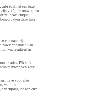
tiele stijl
met een luxe
zijn verfijnde ontwerp en
r ze ideale chique
l, benadrukken deze
luxe
len een natuurlijk
de parelarmbanden van
n, wat resulteert in
hun creaties. Elk stuk
bruikte materialen zorgt
must-have voor elke
en, wat hun
e verfijning toe aan elke