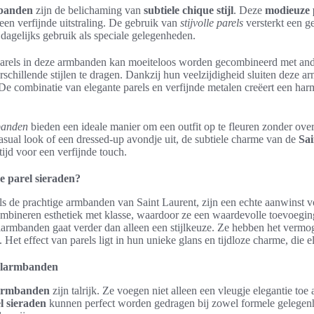
mbanden
zijn de belichaming van
subtiele chique stijl
. Deze
modieuze
een verfijnde uitstraling. De gebruik van
stijvolle parels
versterkt een g
 dagelijks gebruik als speciale gelegenheden.
parels in deze armbanden kan moeiteloos worden gecombineerd met and
schillende stijlen te dragen. Dankzij hun veelzijdigheid sluiten deze 
. De combinatie van elegante parels en verfijnde metalen creëert een har
banden
bieden een ideale manier om een outfit op te fleuren zonder over
asual look of een dressed-up avondje uit, de subtiele charme van de
Sai
tijd voor een verfijnde touch.
 parel sieraden?
als de prachtige armbanden van Saint Laurent, zijn een echte aanwinst
mbineren esthetiek met klasse, waardoor ze een waardevolle toevoeging
larmbanden gaat verder dan alleen een stijlkeuze. Ze hebben het vermog
 Het effect van parels ligt in hun unieke glans en tijdloze charme, die e
elarmbanden
larmbanden
zijn talrijk. Ze voegen niet alleen een vleugje elegantie toe 
l sieraden
kunnen perfect worden gedragen bij zowel formele gelegenhe