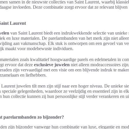
en samen in de nieuwste collecties van Saint Laurent, waarbij klass
gse invloeden. Deze combinatie zorgt ervoor dat ze relevant blijven 
Saint Laurent
welen
van Saint Laurent biedt een indrukwekkende selectie van unieke s
niek en luxe materialen. De parelarmbanden van het merk zijn niet alle
ijding aan vakmanschap. Elk stuk is ontworpen om een gevoel van verfij
elijk maakt voor modebewuste individuen.
aterialen zoals kwalitatief hoogwaardige parels en edelmetalen in com
rgt ervoor dat deze
exclusieve juwelen
niet alleen modeaccessoires zij
ieraden zijn vervaardigd met een visie om een blijvende indruk te make
zamelaars en liefhebbers.
Laurent juwelen tilt men zijn stijl naar een hoger niveau. De unieke sie
ls speciale gelegenheden, waardoor ze veelzijdig en essentieel zijn in e
hun collectie kunnen zij hun persoonlijke stijl verder verankeren en uit
t parelarmbanden zo bijzonder?
den zijn bijzonder vanwege hun combinatie van luxe, elegantie en mod