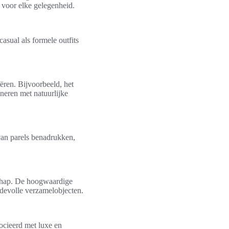
 voor elke gelegenheid.
asual als formele outfits
ren. Bijvoorbeeld, het
ineren met natuurlijke
van parels benadrukken,
schap. De hoogwaardige
devolle verzamelobjecten.
socieerd met luxe en