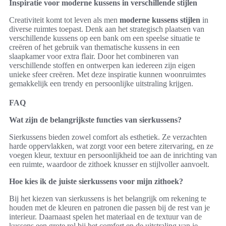
Inspiratie voor moderne kussens in verschillende stijlen
Creativiteit komt tot leven als men
moderne kussens stijlen
in
diverse ruimtes toepast. Denk aan het strategisch plaatsen van
verschillende kussens op een bank om een speelse situatie te
creëren of het gebruik van thematische kussens in een
slaapkamer voor extra flair. Door het combineren van
verschillende stoffen en ontwerpen kan iedereen zijn eigen
unieke sfeer creëren. Met deze inspiratie kunnen woonruimtes
gemakkelijk een trendy en persoonlijke uitstraling krijgen.
FAQ
Wat zijn de belangrijkste functies van sierkussens?
Sierkussens bieden zowel comfort als esthetiek. Ze verzachten
harde oppervlakken, wat zorgt voor een betere zitervaring, en ze
voegen kleur, textuur en persoonlijkheid toe aan de inrichting van
een ruimte, waardoor de zithoek knusser en stijlvoller aanvoelt.
Hoe kies ik de juiste sierkussens voor mijn zithoek?
Bij het kiezen van sierkussens is het belangrijk om rekening te
houden met de kleuren en patronen die passen bij de rest van je
interieur. Daarnaast spelen het materiaal en de textuur van de
kussens een grote rol bij het comfort en de uitstraling van je