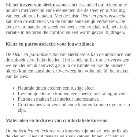
Bij het
kiezen van sierkussens
is het essentieel om rekening te
houden met verschillende elementen die de sfeer en uitstraling
van een zithoek bepalen. Met de juiste
kleur en patroonselectie
kan men de esthetiek van de ruimte aanzienlijk verbeteren. De
keuze van materialen speelt eveneens een cruciale rol, net als de
variatie in texturen die comfort en een warm gevoel bijdragen.
Kleur en patroonselectie voor jouw zithoek
De
kleur en patroonselectie
van sierkussens kan de ambiance van
de zithoek sterk beïnvloeden. Het is belangrijk om te overwegen
welke kleuren al aanwezig zijn in de ruimte en hoe de kussens
hierop kunnen aansluiten. Overweeg het volgende bij het maken
van keuzes:
Neutrale tinten creëren een rustige sfeer.
Levendige kleuren kunnen een speelse uitstraling geven.
Patronen maken het interieur interessanter.
Combinaties van verschillende kleuren kunnen dynamisch
zijn.
Materialen en texturen van comfortabele kussens
De
materialen en texturen
van kussens zijn net zo belangrijk als
de kleuren. Kies uit materialen zoals katoen, linnen of velours,