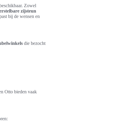
s beschikbaar. Zowel
rstelbare zijsteun
 past bij de wensen en
ubelwinkels
die bezocht
 en Otto bieden vaak
oren: