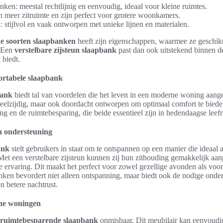
nken: meestal rechtlijnig en eenvoudig, ideaal voor kleine ruimtes.
meer zitruimte en zijn perfect voor grotere woonkamers.
 stijlvol en vaak ontworpen met unieke lijnen en materialen.
de soorten slaapbanken
heeft zijn eigenschappen, waarmee ze geschikt
. Een
verstelbare zijsteun slaapbank
past dan ook uitstekend binnen d
 biedt.
ortabele slaapbank
bank
biedt tal van voordelen die het leven in een moderne woning aan
 veelzijdig, maar ook doordacht ontworpen om optimaal comfort te bied
ng en de ruimtebesparing, die beide essentieel zijn in hedendaagse leef
n ondersteuning
ank
stelt gebruikers in staat om te ontspannen op een manier die ideaal a
et een verstelbare zijsteun kunnen zij hun zithouding gemakkelijk aanp
 ervaring. Dit maakt het perfect voor zowel gezellige avonden als voor
ken bevordert niet alleen ontspanning, maar biedt ook de nodige onder
n betere nachtrust.
ine woningen
ruimtebesparende slaapbank
onmisbaar. Dit meubilair kan eenvou