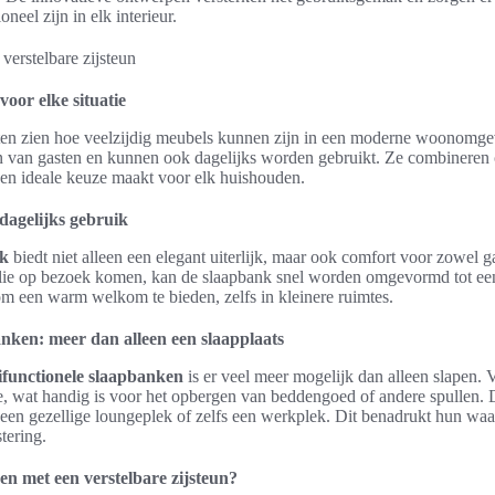
neel zijn in elk interieur.
oor elke situatie
aten zien hoe veelzijdig meubels kunnen zijn in een moderne woonomge
n van gasten en kunnen ook dagelijks worden gebruikt. Ze combineren
t een ideale keuze maakt voor elk huishouden.
dagelijks gebruik
nk
biedt niet alleen een elegant uiterlijk, maar ook comfort voor zowel g
lie op bezoek komen, kan de slaapbank snel worden omgevormd tot een
m een warm welkom te bieden, zelfs in kleinere ruimtes.
anken: meer dan alleen een slaapplaats
ifunctionele slaapbanken
is er veel meer mogelijk dan alleen slapen. 
e, wat handig is voor het opbergen van beddengoed of andere spullen.
een gezellige loungeplek of zelfs een werkplek. Dit benadrukt hun waa
tering.
n met een verstelbare zijsteun?