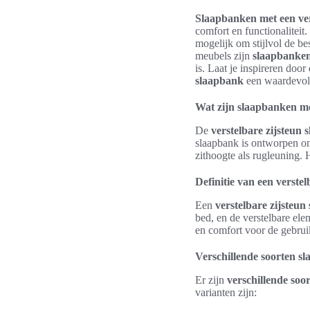
Slaapbanken met een ver
comfort en functionalitei
mogelijk om stijlvol de b
meubels zijn
slaapbanken
is. Laat je inspireren do
slaapbank
een waardevolle
Wat zijn slaapbanken me
De
verstelbare zijsteun
slaapbank is ontworpen om
zithoogte als rugleuning. 
Definitie van een verste
Een
verstelbare zijsteun
bed, en de verstelbare el
en comfort voor de gebruik
Verschillende soorten s
Er zijn
verschillende soo
varianten zijn: