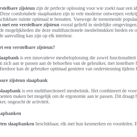
stelbare zijsteun
zijn de perfecte oplossing voor wie zoekt naar een i
t. Deze comfortabele slaapbanken zijn in vele moderne ontwerpen verkr
eschikbare ruimte optimaal te benutten. Vanwege de toenemende populari
 met een verstelbare zijsteun
vooral geliefd in stedelijke omgevingen
or de mogelijkheden die deze multifunctionele meubelstukken bieden en
 aanvulling kan zijn op elk interieur.
t een verstelbare zijsteun?
 slaapbank
is een innovatieve meubeloplossing die zowel functionaliteit 
 zich aan te passen aan de behoeften van de gebruiker, met instelbare 
Hierdoor kan de gebruiker optimaal genieten van ondersteuning tijdens he
lbare zijsteun slaapbank
 slaapbank
is een multifunctioneel meubelstuk. Het combineert de voo
ementen maken het mogelijk om de ergonomie aan te passen. Dit draagt b
er, ongeacht de activiteit.
laapbanken
rten slaapbanken
beschikbaar, elk met hun kenmerken en voordelen. E