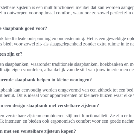
stelbare zijsteun is een multifunctioneel meubel dat kan worden aangep
ijn ontworpen voor optimaal comfort, waardoor ze zowel perfect zijn o
e slaapbank goed voor?
k biedt ideale ontspanning en ondersteuning. Het is een geweldige opl
 biedt voor zowel zit- als slaapgelegenheid zonder extra ruimte in te 
en zijn er?
rten slaapbanken, waaronder traditionele slaapbanken, hoekbanken en 
t zijn eigen voordelen, afhankelijk van de stijl van jouw interieur en d
arende slaapbank helpen in kleine woningen?
apbank kan eenvoudig worden omgevormd van een zithoek tot een bed,
nt benut. Dit is ideaal voor appartementen of kleinere huizen waar elke v
n een design slaapbank met verstelbare zijsteun?
 verstelbare zijsteun combineren stijl met functionaliteit. Ze zijn er i
elk interieur, en bieden ook ergonomisch comfort voor een goede nachtr
 met een verstelbare zijsteun kopen?