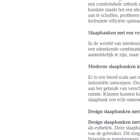
een comfortabele zithoek 
karakter maakt het een i
aan te schaffen, profitere
leefruimte efficiënt optima
Slaapbanken met een verst
In de wereld van interieurde
een uitstekende combinati
aantrekkelijk te zijn, ma
Moderne slaapbanken in
Er is een breed scala aan
industriële ontwerpen. Dez
aan het gebruik van versch
ruimte. Klanten kunnen ki
slaapbank een echt state
Design slaapbanken met 
Design slaapbanken met 
als esthetiek. Deze slaap
van de gebruiker. Dit zor
ligpositie te transformer