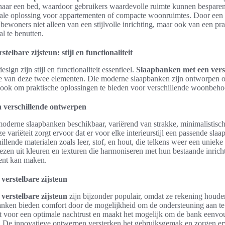
naar een bed, waardoor gebruikers waardevolle ruimte kunnen besparen.
deale oplossing voor appartementen of compacte woonruimtes. Door een
n bewoners niet alleen van een stijlvolle inrichting, maar ook van een p
al te benutten.
elbare zijsteun: stijl en functionaliteit
sign zijn stijl en functionaliteit essentieel.
Slaapbanken met een verst
e van deze twee elementen. Die moderne slaapbanken zijn ontworpen om
ar ook om praktische oplossingen te bieden voor verschillende woonbeho
 verschillende ontwerpen
 moderne slaapbanken beschikbaar, variërend van strakke, minimalistisc
e variëteit zorgt ervoor dat er voor elke interieurstijl een passende sla
illende materialen zoals leer, stof, en hout, die telkens weer een unieke
ezen uit kleuren en texturen die harmoniseren met hun bestaande inrich
ment kan maken.
verstelbare zijsteun
verstelbare zijsteun
zijn bijzonder populair, omdat ze rekening houd
banken bieden comfort door de mogelijkheid om de ondersteuning aan te
gt voor een optimale nachtrust en maakt het mogelijk om de bank eenvou
en. De innovatieve ontwerpen versterken het gebruiksgemak en zorgen er