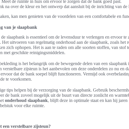
:
Meet de ruimte in huis om ervoor te zorgen dat de bank goed past.
k na over de kleur en het ontwerp dat aansluit bij de inrichting van de
maken, kan men genieten van de voordelen van een comfortabele en fun
g van je slaapbank
de slaapbank is essentieel om de levensduur te verlengen en ervoor te 
ziet. Het uitvoeren van regelmatig onderhoud aan de slaapbank, zoals het 
en zich ophopen. Het is aan te raden om alle soorten stoffen, van stof to
en met geschikte reinigingsmiddelen.
 bekleding is het belangrijk om de bewegende delen van een slaapbank 
 verstelbare zijsteun is het aanbevolen om deze onderdelen zo nu en da
 ervoor dat de bank soepel blijft functioneren. Vermijd ook overbelastin
ade te voorkomen.
ige tips helpen bij de verzorging van de slaapbank. Gebruik bescher
beer de bank zoveel mogelijk uit de buurt van directe zonlicht en warm
het
onderhoud slaapbank
, blijft deze in optimale staat en kan hij jare
ubelstuk voor elke ruimte.
 een verstelbare zijsteun?