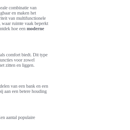
deale combinatie van
ijgbaar en maken het
teit van multifunctionele
, waar ruimte vaak beperkt
 ontdek hoe een
moderne
als comfort biedt. Dit type
functies voor zowel
t zitten en liggen.
rdelen van een bank en een
ij aan een betere houding
en aantal populaire