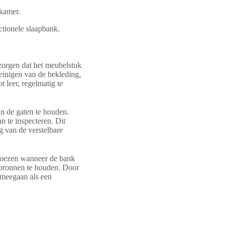
 kamer.
ctionele slaapbank.
zorgen dat het meubelstuk
reinigen van de bekleding,
t leer, regelmatig te
in de gaten te houden.
n te inspecteren. Dit
g van de verstelbare
mhoezen wanneer de bank
tebronnen te houden. Door
n meegaan als een