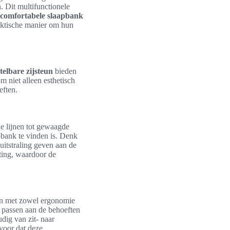
 Dit multifunctionele
comfortabele slaapbank
raktische manier om hun
elbare zijsteun
bieden
 niet alleen esthetisch
eften.
he lijnen tot gewaagde
apbank te vinden is. Denk
 uitstraling geven aan de
ting, waardoor de
en met zowel ergonomie
 passen aan de behoeften
dig van zit- naar
voor dat deze