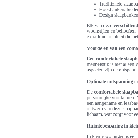
Traditionele slaapba
Hoekbanken: bieden 
Design slaapbanken:
Elk van deze
verschillen
woonstijlen en behoeften
extra functionaliteit die het
Voordelen van een comf
Een
comfortabele slaap
meubelstuk is niet alleen
aspecten zijn de ontspanni
Optimale ontspanning e
De
comfortabele slaapb
persoonlijke voorkeuren. M
een aangename en leasbare
ontwerp van deze slaapban
lichaam, wat zorgt voor ee
Ruimtebesparing in kle
In kleine woningen is een