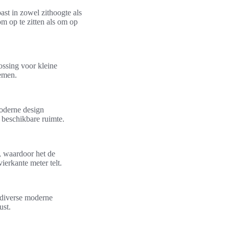
ast in zowel zithoogte als
m op te zitten als om op
ossing voor kleine
nemen.
moderne design
e beschikbare ruimte.
 waardoor het de
ierkante meter telt.
n diverse moderne
ust.